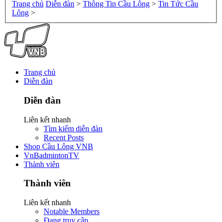
Trang chủ
Diễn đàn
>
Thông Tin Cầu Lông
>
Tin Tức Cầu
Lông
>
Trang chủ
Diễn đàn
Diễn đàn
Liên kết nhanh
Tìm kiếm diễn đàn
Recent Posts
Shop Cầu Lông VNB
VnBadmintonTV
Thành viên
Thành viên
Liên kết nhanh
Notable Members
Đang truy cập