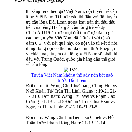
8h sáng nay theo giờ Việt Nam, đội tuyển trẻ cầu
lông Việt Nam đã bước vào thi đấu với đội tuyển
trẻ cầu lông Đài Loan trong loạt trận thi đấu đầu
tiên của bảng B của giải cầu lông trẻ vô địch
Châu Á U19. Trước một đối thủ được đánh giá
cao hơn, tuyển Việt Nam đã thất bại với tỷ số
đậm 0-5. Với kết quả này, cơ hội vào tứ kết ở nội
dung đồng đội có thể nói đã chính thức khép lại
vì chiều nay, tuyển cầu lông Việt Nam sẽ phải thi
đấu với Trung Quốc, quốc gia hàng đầu thế giới
về cầu lông.
Tuyển Việt Nam không thể gây nên bất ngờ
trước Đài Loan
Đôi nam nữ: Wang Chi Lin/Chang Ching Hui vs
Ngô Xuân Tú/ Trần Thị Linh Giang: : 19-21 21-
17 21-6 Đơn nam: Wang Tzu Wei vs Phạm Cao
Cường: 21-13 21-16 Đơn nữ: Lee Chia Hsin vs
Nguyen Thuy Linh: 21-12 10-21 21-8
Đôi nam: Wang Chi Lin/Tien Tzu Chieh vs Đỗ
Tuấn Đức/ Phạm Hồng Nam: 21-13 21-14