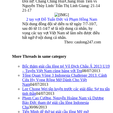
Đôi nữ: Chang Ching Hui/Chang Hsin Tien vs
Nguyễn Thùy Linh/ Trần Thị Linh Giang: 21-14
21-17
2 tay vợt Đỗ Tuấn Đức và Phạm Hồng Nam
Nội dung đồng đội sẽ diễn ra từ ngày 7/7-10/7,
sau đó từ 11-14/7 sẽ là nội dung cá nhân, hy
vọng các tay vợt Việt Nam sẽ làm nên được điều
bất ngờ ở nội dung cá nhân.
Theo: caulong247.com
More Threads in same category
Bốc thăm giải cầu lông trẻ Vô Địch Châu Á 2013 U19
– Tuyển Việt Nam cùng bảng với Tru
08/07/2013
Tổng Quan Vòng 3 Indonesia Challenge 2013: Cánh
Cửa Hy Vọng Rộng Mở Dành Cho Việt
Nam
04/07/2013
Lee Chong Wei tập luyện trước các giải đấu: Sự tra tấn
tinh thần
04/07/2013
Phạm Cao Cường, Nguyễn Hoàng Nam và Dương
Bảo Đức tham dự giải cầu lông Indonesia
Cha
30/06/2013
Tiến Minh dễ thở tại giải cầu lông Mỹ mở