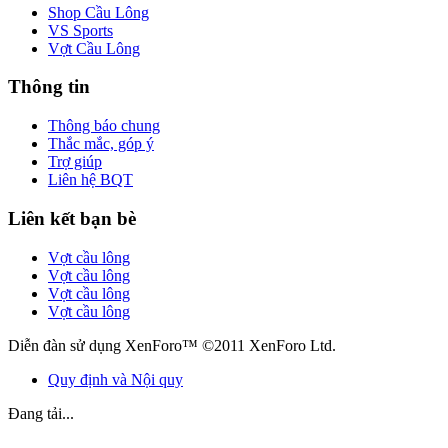
Shop Cầu Lông
VS Sports
Vợt Cầu Lông
Thông tin
Thông báo chung
Thắc mắc, góp ý
Trợ giúp
Liên hệ BQT
Liên kết bạn bè
Vợt cầu lông
Vợt cầu lông
Vợt cầu lông
Vợt cầu lông
Diễn đàn sử dụng XenForo™ ©2011 XenForo Ltd.
Quy định và Nội quy
Đang tải...