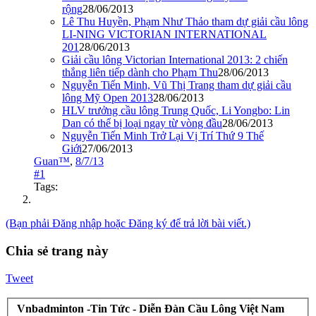
rộng
28/06/2013
Lê Thu Huyền, Phạm Như Thảo tham dự giải cầu lông
LI-NING VICTORIAN INTERNATIONAL
201
28/06/2013
Giải cầu lông Victorian International 2013: 2 chiến
thắng liên tiếp dành cho Phạm Thu
28/06/2013
Nguyễn Tiến Minh, Vũ Thị Trang tham dự giải cầu
lông Mỹ Open 2013
28/06/2013
HLV trưởng cầu lông Trung Quốc, Li Yongbo: Lin
Dan có thể bị loại ngay từ vòng đầu
28/06/2013
Nguyễn Tiến Minh Trở Lại Vị Trí Thứ 9 Thế
Giới
27/06/2013
Guan™
,
8/7/13
#1
Tags:
(Bạn phải Đăng nhập hoặc Đăng ký để trả lời bài viết.)
Chia sẻ trang này
Tweet
Vnbadminton -Tin Tức - Diễn Đàn Cầu Lông Việt Nam