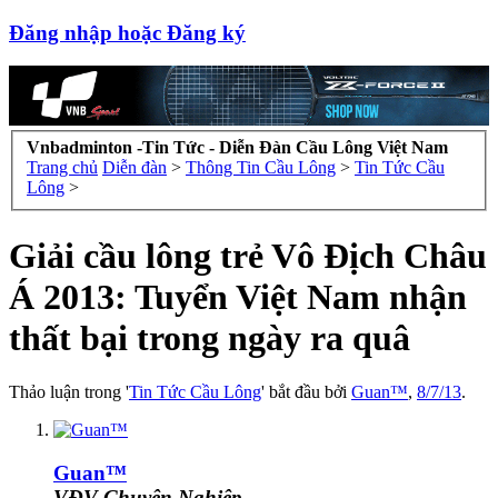
Đăng nhập hoặc Đăng ký
Vnbadminton -Tin Tức - Diễn Đàn Cầu Lông Việt Nam
Trang chủ
Diễn đàn
>
Thông Tin Cầu Lông
>
Tin Tức Cầu
Lông
>
Giải cầu lông trẻ Vô Địch Châu
Á 2013: Tuyển Việt Nam nhận
thất bại trong ngày ra quâ
Thảo luận trong '
Tin Tức Cầu Lông
' bắt đầu bởi
Guan™
,
8/7/13
.
Guan™
VĐV Chuyên Nghiệp