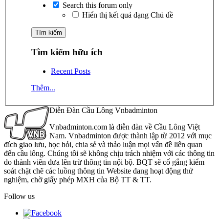
Search this forum only
Hiển thị kết quả dạng Chủ đề
Tìm kiếm hữu ích
Recent Posts
Thêm...
Diễn Đàn Cầu Lông Vnbadminton
Vnbadminton.com là diễn đàn về Cầu Lông Việt
Nam. Vnbadminton được thành lập từ 2012 với mục
đích giao lưu, học hỏi, chia sẻ và thảo luận mọi vấn đề liên quan
đến cầu lông. Chúng tôi sẽ không chịu trách nhiệm với các thông tin
do thành viên đưa lên trừ thông tin nội bộ. BQT sẽ cố gắng kiểm
soát chặt chẽ các luồng thông tin Website đang hoạt động thử
nghiệm, chờ giấy phép MXH của Bộ TT & TT.
Follow us