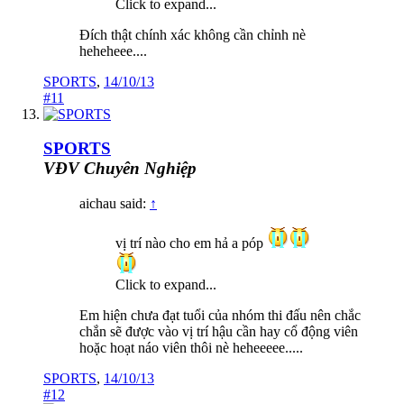
Click to expand...
Đích thật chính xác không cần chỉnh nè
heheheee....
SPORTS
,
14/10/13
#11
SPORTS
VĐV Chuyên Nghiệp
aichau said:
↑
vị trí nào cho em hả a póp
Click to expand...
Em hiện chưa đạt tuổi của nhóm thi đấu nên chắc
chắn sẽ được vào vị trí hậu cần hay cổ động viên
hoặc hoạt náo viên thôi nè heheeeee.....
SPORTS
,
14/10/13
#12