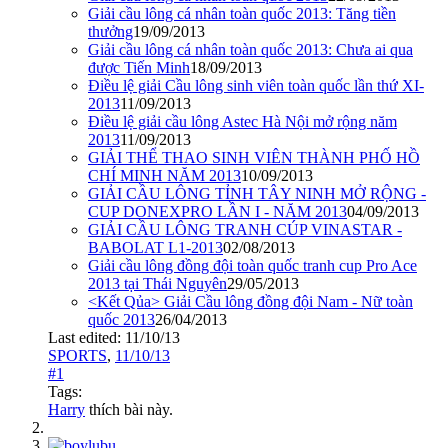
Giải cầu lông cá nhân toàn quốc 2013: Tăng tiền
thưởng
19/09/2013
Giải cầu lông cá nhân toàn quốc 2013: Chưa ai qua
được Tiến Minh
18/09/2013
Điều lệ giải Cầu lông sinh viên toàn quốc lần thứ XI-
2013
11/09/2013
Điều lệ giải cầu lông Astec Hà Nội mở rộng năm
2013
11/09/2013
GIẢI THỂ THAO SINH VIÊN THÀNH PHỐ HỒ
CHÍ MINH NĂM 2013
10/09/2013
GIẢI CẦU LÔNG TỈNH TÂY NINH MỞ RỘNG -
CUP DONEXPRO LẦN I - NĂM 2013
04/09/2013
GIẢI CẦU LÔNG TRANH CÚP VINASTAR -
BABOLAT L1-2013
02/08/2013
Giải cầu lông đồng đội toàn quốc tranh cup Pro Ace
2013 tại Thái Nguyên
29/05/2013
<Kết Qủa> Giải Cầu lông đồng đội Nam - Nữ toàn
quốc 2013
26/04/2013
Last edited:
11/10/13
SPORTS
,
11/10/13
#1
Tags:
Harry
thích bài này.