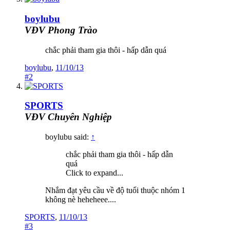
boylubu
VĐV Phong Trào
chắc phải tham gia thôi - hấp dẫn quá
boylubu
,
11/10/13
#2
SPORTS
VĐV Chuyên Nghiệp
boylubu said:
↑
chắc phải tham gia thôi - hấp dẫn
quá
Click to expand...
Nhắm đạt yêu cầu về độ tuổi thuộc nhóm 1
không nè heheheee....
SPORTS
,
11/10/13
#3