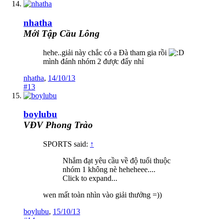
nhatha
Mới Tập Cầu Lông
hehe..giải này chắc có a Đà tham gia rồi
mình đánh nhóm 2 được đấy nhỉ
nhatha
,
14/10/13
#13
boylubu
VĐV Phong Trào
SPORTS said:
↑
Nhắm đạt yêu cầu về độ tuổi thuộc
nhóm 1 không nè heheheee....
Click to expand...
wen mất toàn nhìn vào giải thưởng =))
boylubu
,
15/10/13