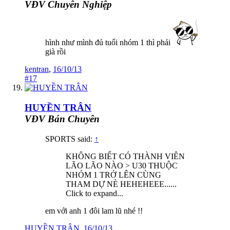
VĐV Chuyên Nghiệp
hình như mình đủ tuổi nhóm 1 thì phải
già rồi
kentran
,
16/10/13
#17
HUYỀN TRÂN
VĐV Bán Chuyên
SPORTS said:
↑
KHÔNG BIẾT CÓ THÀNH VIÊN
LÃO LÃO NÀO > U30 THUỘC
NHÓM 1 TRỞ LÊN CÙNG
THAM DỰ NÈ HEHEHEEE......
Click to expand...
em với anh 1 đôi lam lũ nhé !!
HUYỀN TRÂN
,
16/10/13