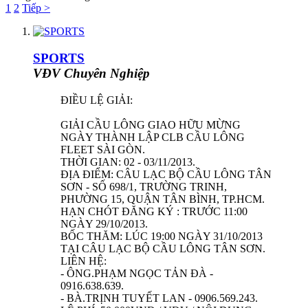
1
2
Tiếp >
SPORTS
VĐV Chuyên Nghiệp
ĐIỀU LỆ GIẢI:
GIẢI CẦU LÔNG GIAO HỮU MỪNG
NGÀY THÀNH LẬP CLB CẦU LÔNG
FLEET SÀI GÒN.
THỜI GIAN: 02 - 03/11/2013.
ĐỊA ĐIỂM: CÂU LẠC BỘ CẦU LÔNG TÂN
SƠN - SỐ 698/1, TRƯỜNG TRINH,
PHƯỜNG 15, QUẬN TÂN BÌNH, TP.HCM.
HẠN CHÓT ĐĂNG KÝ : TRƯỚC 11:00
NGÀY 29/10/2013.
BỐC THĂM: LÚC 19:00 NGÀY 31/10/2013
TẠI CÂU LẠC BỘ CẦU LÔNG TÂN SƠN.
LIÊN HỆ:
- ÔNG.PHẠM NGỌC TẢN ĐÀ -
0916.638.639.
- BÀ.TRỊNH TUYẾT LAN - 0906.569.243.