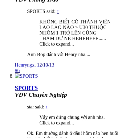
SPORTS said:
↑
KHÔNG BIẾT CÓ THÀNH VIÊN
LÃO LÃO NÀO > U30 THUỘC
NHÓM 1 TRỞ LÊN CÙNG
THAM DỰ NÈ HEHEHEEE......
Click to expand...
Anh Bop đánh với Henry nha....
Henryngx
,
12/10/13
#6
SPORTS
VĐV Chuyên Nghiệp
star said:
↑
Vậy em đứng chung với anh nha.
Click to expand...
Ok. Em thường đánh ở đâu! hôm nào hẹn buổi