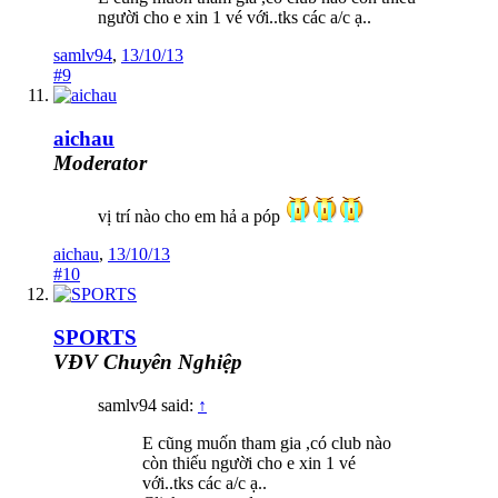
người cho e xin 1 vé với..tks các a/c ạ..
samlv94
,
13/10/13
#9
aichau
Moderator
vị trí nào cho em hả a póp
aichau
,
13/10/13
#10
SPORTS
VĐV Chuyên Nghiệp
samlv94 said:
↑
E cũng muốn tham gia ,có club nào
còn thiếu người cho e xin 1 vé
với..tks các a/c ạ..