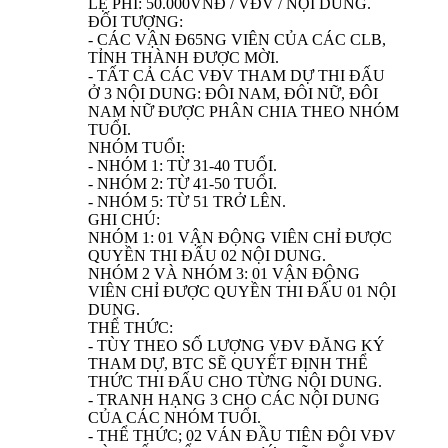
LỆ PHÍ: 50.000VNĐ / VĐV / NỘI DUNG.
ĐỐI TƯỢNG:
- CÁC VẬN Đ65NG VIÊN CỦA CÁC CLB,
TỈNH THÀNH ĐƯỢC MỜI.
- TẤT CẢ CÁC VĐV THAM DỰ THI ĐẤU
Ở 3 NỘI DUNG: ĐÔI NAM, ĐÔI NỮ, ĐÔI
NAM NỮ ĐƯỢC PHÂN CHIA THEO NHÓM
TUỔI.
NHÓM TUỔI:
- NHÓM 1: TỪ 31-40 TUỔI.
- NHÓM 2: TỪ 41-50 TUỔI.
- NHÓM 5: TỪ 51 TRỞ LÊN.
GHI CHÚ:
NHÓM 1: 01 VẬN ĐỘNG VIÊN CHỈ ĐƯỢC
QUYỀN THI ĐẤU 02 NỘI DUNG.
NHÓM 2 VÀ NHÓM 3: 01 VẬN ĐỘNG
VIÊN CHỈ ĐƯỢC QUYỀN THI ĐẤU 01 NỘI
DUNG.
THỂ THỨC:
- TÙY THEO SỐ LƯỢNG VĐV ĐĂNG KÝ
THAM DỰ, BTC SẼ QUYẾT ĐỊNH THỂ
THỨC THI ĐẤU CHO TỪNG NỘI DUNG.
- TRANH HẠNG 3 CHO CÁC NỘI DUNG
CỦA CÁC NHÓM TUỔI.
- THỂ THỨC; 02 VÁN ĐẦU TIÊN ĐÔI VĐV