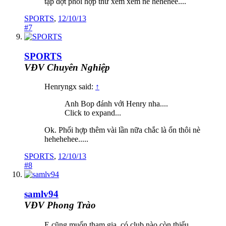
tập dợt phối hợp thử xem xem nè hehehee....
SPORTS
,
12/10/13
#7
SPORTS
VĐV Chuyên Nghiệp
Henryngx said:
↑
Anh Bop đánh với Henry nha....
Click to expand...
Ok. Phối hợp thêm vài lần nữa chắc là ổn thôi nè
hehehehee.....
SPORTS
,
12/10/13
#8
samlv94
VĐV Phong Trào
E cũng muốn tham gia ,có club nào còn thiếu