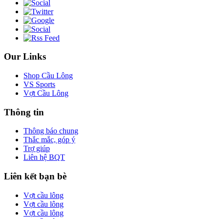
Our Links
Shop Cầu Lông
VS Sports
Vợt Cầu Lông
Thông tin
Thông báo chung
Thắc mắc, góp ý
Trợ giúp
Liên hệ BQT
Liên kết bạn bè
Vợt cầu lông
Vợt cầu lông
Vợt cầu lông