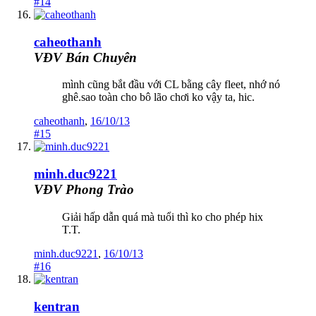
#14
caheothanh
VĐV Bán Chuyên
mình cũng bắt đầu với CL bằng cây fleet, nhớ nó
ghê.sao toàn cho bô lão chơi ko vậy ta, hic.
caheothanh
,
16/10/13
#15
minh.duc9221
VĐV Phong Trào
Giải hấp dẫn quá mà tuổi thì ko cho phép hix
T.T.
minh.duc9221
,
16/10/13
#16
kentran