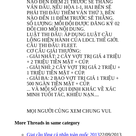
NÀO ĐẾN ĐIỂM 21 TRƯỚC SẼ THẮNG
VÁN ĐẤU, NẾU HÒA 1-1, HAI BÊN SẼ
PHẢI THI ĐẤU THÊM VÁN THỨ 3, BÊN
NÀO ĐẾN 11 ĐIỂM TRƯỚC SẼ THẮNG.
SỐ LƯỢNG: MỖI ĐỘI ĐƯỢC ĐĂNG KÝ 02
ĐÔI CHO MỖI NỘI DUNG.
LUẬT THI ĐẤU: ÁP DỤNG LUẬT CẦU
LÔNG HIỆN HÀNH CỦA LĐCL THẾ GIỚI.
CẦU THI ĐẤU: FLEET.
CƠ CẤU GIẢI THƯỞNG:
- GIẢI NHẤT: 2 CÂY VỢT TRỊ GIÁ 4 TRIỆU
+ 2 TRIỆU TIỀN MẶT + CÚP.
- GIẢI NHÌ: 2 CÂY VỢT TRỊ GIÁ 2 TRIỆU +
1 TRIỆU TIỀN MẶT + CÚP.
- GIẢI BA: 2 BAO VỢT TRỊ GIÁ 1 TRIỆU +
500 NGÀN TIỀN MẶT + CÚP.
... VÀ MỘI SỐ QUI ĐỊNH KHÁC VỀ XÁC
MINH TUỔI TÁC, KHIẾU NẠN....
MỌI NGƯỜI CÙNG XEM CHUNG VUI.
More Threads in same category
Giai cầu lông cá nhân toàn quốc 2013
22/09/2013