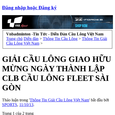
Đăng nhập hoặc Đăng ký
Vnbadminton -Tin Tức - Diễn Đàn Cầu Lông Việt Nam
Trang chủ
Diễn đàn
>
Thông Tin Cầu Lông
>
Thông Tin Giải
Cầu Lông Việt Nam
>
GIẢI CẦU LÔNG GIAO HỮU
MỪNG NGÀY THÀNH LẬP
CLB CẦU LÔNG FLEET SÀI
GÒN
Thảo luận trong '
Thông Tin Giải Cầu Lông Việt Nam
' bắt đầu bởi
SPORTS
,
11/10/13
.
Trang 1 của 2 trang