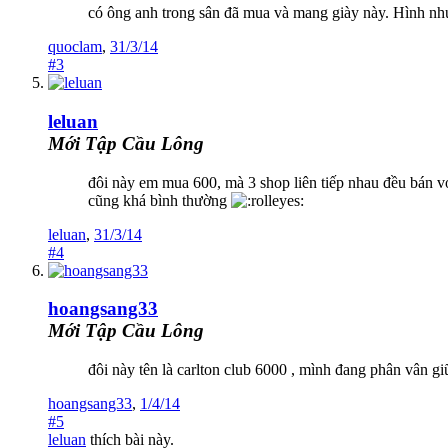
có ông anh trong sân đã mua và mang giày này. Hình như 
quoclam
,
31/3/14
#3
leluan
Mới Tập Cầu Lông
đôi này em mua 600, mà 3 shop liên tiếp nhau đều bán với g
cũng khá bình thường
leluan
,
31/3/14
#4
hoangsang33
Mới Tập Cầu Lông
đôi này tên là carlton club 6000 , mình đang phân vân gi
hoangsang33
,
1/4/14
#5
leluan
thích bài này.