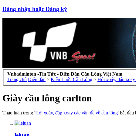
Đăng nhập hoặc Đăng ký
Vnbadminton -Tin Tức - Diễn Đàn Cầu Lông Việt Nam
Trang chủ
Diễn đàn
>
Kiến Thức Cầu Lông
>
Hỏi xoáy, đáp xoay 
Giày cầu lông carlton
Thảo luận trong '
Hỏi xoáy, đáp xoay các vấn đề về cầu lông
' bắt đầu
leluan