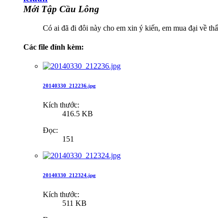
Mới Tập Cầu Lông
Có ai đã đi đôi này cho em xin ý kiến, em mua đại về th
Các file đính kèm:
20140330_212236.jpg
Kích thước:
416.5 KB
Đọc:
151
20140330_212324.jpg
Kích thước:
511 KB