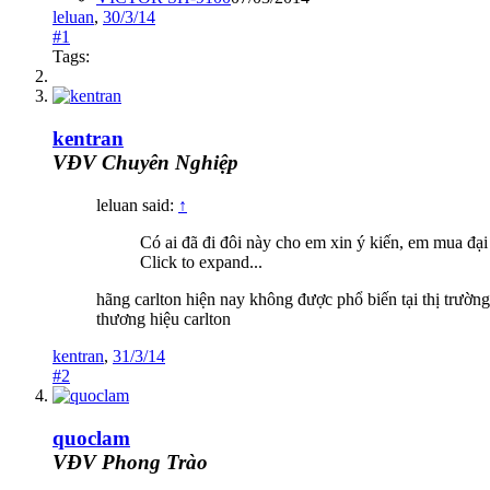
leluan
,
30/3/14
#1
Tags:
kentran
VĐV Chuyên Nghiệp
leluan said:
↑
Có ai đã đi đôi này cho em xin ý kiến, em mua đại
Click to expand...
hãng carlton hiện nay không được phổ biến tại thị trườn
thương hiệu carlton
kentran
,
31/3/14
#2
quoclam
VĐV Phong Trào