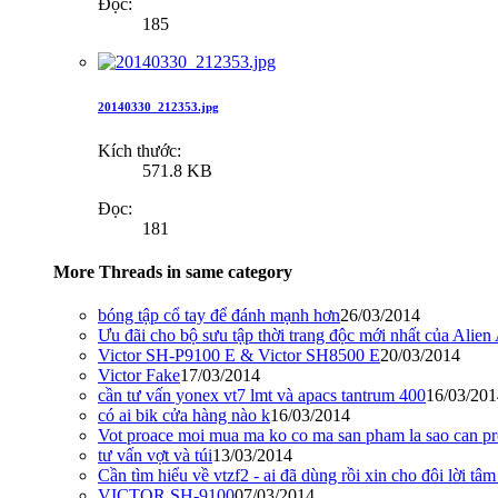
Đọc:
185
20140330_212353.jpg
Kích thước:
571.8 KB
Đọc:
181
More Threads in same category
bóng tập cổ tay để đánh mạnh hơn
26/03/2014
Ưu đãi cho bộ sưu tập thời trang độc mới nhất của Alie
Victor SH-P9100 E & Victor SH8500 E
20/03/2014
Victor Fake
17/03/2014
cần tư vấn yonex vt7 lmt và apacs tantrum 400
16/03/201
có ai bik cửa hàng nào k
16/03/2014
Vot proace moi mua ma ko co ma san pham la sao can p
tư vấn vợt và túi
13/03/2014
Cần tìm hiểu về vtzf2 - ai đã dùng rồi xin cho đôi lời tâm
VICTOR SH-9100
07/03/2014