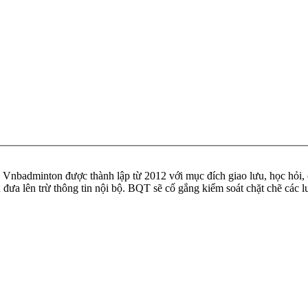
badminton được thành lập từ 2012 với mục đích giao lưu, học hỏi, ch
n đưa lên trừ thông tin nội bộ. BQT sẽ cố gắng kiểm soát chặt chẽ các