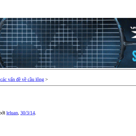
các vấn đề về cầu lông
>
 bởi
leluan
,
30/3/14
.