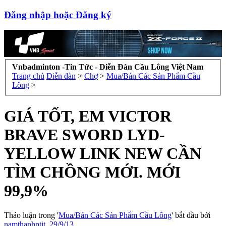
Đăng nhập hoặc Đăng ký
Vnbadminton -Tin Tức - Diễn Đàn Cầu Lông Việt Nam
Trang chủ
Diễn đàn
>
Chợ
>
Mua/Bán Các Sản Phẩm Cầu
Lông
>
GIÁ TỐT, EM VICTOR
BRAVE SWORD LYD-
YELLOW LINK NEW CẦN
TÌM CHỒNG MỚI. MỚI
99,9%
Thảo luận trong '
Mua/Bán Các Sản Phẩm Cầu Lông
' bắt đầu bởi
namthanhptit
,
29/9/13
.