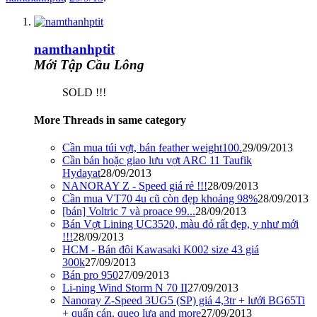
namthanhptit
Mới Tập Cầu Lông
SOLD !!!
More Threads in same category
Cần mua túi vợt, bán feather weight100.
29/09/2013
Cần bán hoặc giao lưu vợt ARC 11 Taufik
Hydayat
28/09/2013
NANORAY Z - Speed giá rẻ !!!
28/09/2013
Cần mua VT70 4u cũ còn đẹp khoảng 98%
28/09/2013
[bán] Voltric 7 và proace 99...
28/09/2013
Bán Vợt Lining UC3520, màu đỏ rất đẹp, y như mới
!!!
28/09/2013
HCM - Bán đôi Kawasaki K002 size 43 giá
300k
27/09/2013
Bán pro 950
27/09/2013
Li-ning Wind Storm N 70 II
27/09/2013
Nanoray Z-Speed 3UG5 (SP) giá 4,3tr + lưới BG65Ti
+ quấn cán. quẹo lựa and more
27/09/2013