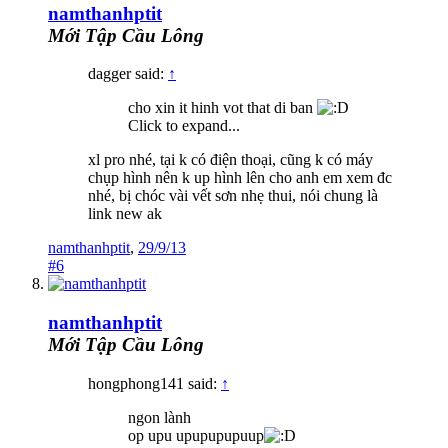
namthanhptit
Mới Tập Cầu Lông
dagger said:
↑
cho xin it hinh vot that di ban
Click to expand...
xl pro nhé, tại k có điện thoại, cũng k có máy
chụp hình nên k up hình lên cho anh em xem đc
nhé, bị chóc vài vết sơn nhẹ thui, nói chung là
link new ak
namthanhptit
,
29/9/13
#6
namthanhptit
Mới Tập Cầu Lông
hongphong141 said:
↑
ngon lành
op upu upupupupuup