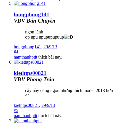
hongphong141
VĐV Bán Chuyên
ngon lành
op upu upupupupuup
hongphong141
,
29/9/13
#4
namthanhptit
thích bài này.
kiethtps00821
VĐV Phong Trào
cây này cũng ngon nhưng thích model 2013 hơn
^^
kiethtps00821
,
29/9/13
#5
namthanhptit
thích bài này.