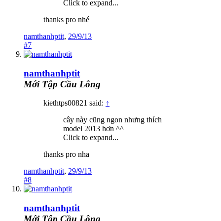
Click to expand...
thanks pro nhé
namthanhptit
,
29/9/13
#7
namthanhptit
Mới Tập Cầu Lông
kiethtps00821 said:
↑
cây này cũng ngon nhưng thích
model 2013 hơn ^^
Click to expand...
thanks pro nha
namthanhptit
,
29/9/13
#8
namthanhptit
Mới Tập Cầu Lông