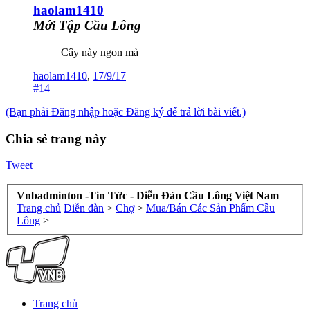
haolam1410
Mới Tập Cầu Lông
Cây này ngon mà
haolam1410
,
17/9/17
#14
(Bạn phải Đăng nhập hoặc Đăng ký để trả lời bài viết.)
Chia sẻ trang này
Tweet
Vnbadminton -Tin Tức - Diễn Đàn Cầu Lông Việt Nam
Trang chủ
Diễn đàn
>
Chợ
>
Mua/Bán Các Sản Phẩm Cầu
Lông
>
Trang chủ