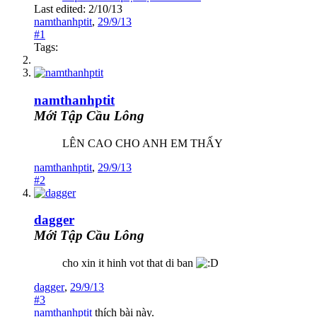
Last edited:
2/10/13
namthanhptit
,
29/9/13
#1
Tags:
namthanhptit
Mới Tập Cầu Lông
LÊN CAO CHO ANH EM THẤY
namthanhptit
,
29/9/13
#2
dagger
Mới Tập Cầu Lông
cho xin it hinh vot that di ban
dagger
,
29/9/13
#3
namthanhptit
thích bài này.