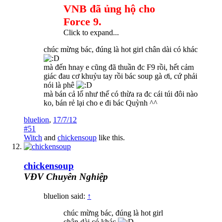
VNB đã ủng hộ cho
Force 9.
Click to expand...
chúc mừng bác, đúng là hot girl chân dài có khác
mà đến hnay e cũng đã thuần đc F9 rồi, hết cảm
giác đau cơ khuỷu tay rồi bác soup gà ơi, cứ phải
nói là phê
mà bán cả lố như thế có thừa ra đc cái túi đôi nào
ko, bán rẻ lại cho e đi bác Quỳnh ^^
bluelion
,
17/7/12
#51
Witch
and
chickensoup
like this.
chickensoup
VĐV Chuyên Nghiệp
bluelion said:
↑
chúc mừng bác, đúng là hot girl
chân dài có khác