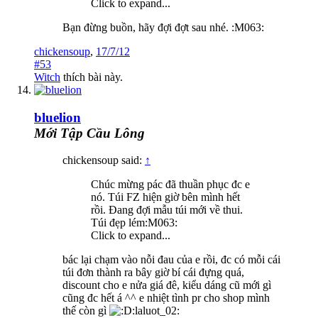
Click to expand...
Bạn đừng buồn, hãy đợi đợt sau nhé. :M063:
chickensoup
,
17/7/12
#53
Witch
thích bài này.
bluelion
Mới Tập Cầu Lông
chickensoup said:
↑
Chúc mừng pác đã thuần phục đc e
nó. Túi FZ hiện giờ bên mình hết
rồi. Đang đợi mẫu túi mới về thui.
Túi đẹp lém:M063:
Click to expand...
bác lại chạm vào nỗi đau của e rồi, đc có mỗi cái
túi đơn thành ra bây giờ bí cái đựng quá,
discount cho e nửa giá đê, kiểu dáng cũ mới gì
cũng đc hết á ^^ e nhiệt tình pr cho shop mình
thế còn gì
:laluot_02: