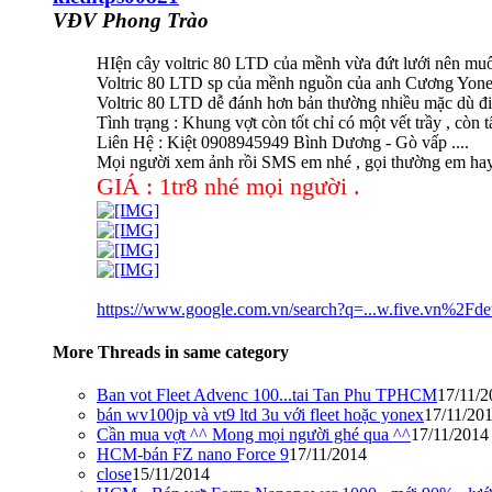
VĐV Phong Trào
HIện cây voltric 80 LTD của mềnh vừa đứt lưới nên muốn
Voltric 80 LTD sp của mềnh nguồn của anh Cương Yonex 
Voltric 80 LTD dễ đánh hơn bản thường nhiều mặc dù điề
Tình trạng : Khung vợt còn tốt chỉ có một vết trầy , còn t
Liên Hệ : Kiệt 0908945949 Bình Dương - Gò vấp ....
Mọi người xem ảnh rồi SMS em nhé , gọi thường em hay g
GIÁ : 1tr8 nhé mọi người .
https://www.google.com.vn/search?q=...w.five.vn%2F
More Threads in same category
Ban vot Fleet Advenc 100...tai Tan Phu TPHCM
17/11/2
bán wv100jp và vt9 ltd 3u với fleet hoặc yonex
17/11/20
Cần mua vợt ^^ Mong mọi người ghé qua ^^
17/11/2014
HCM-bán FZ nano Force 9
17/11/2014
close
15/11/2014