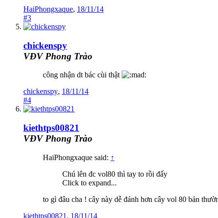
HaiPhongxaque
,
18/11/14
#3
chickenspy
VĐV Phong Trào
công nhận dt bác cùi thật
chickenspy
,
18/11/14
#4
kiethtps00821
VĐV Phong Trào
HaiPhongxaque said:
↑
Chú lên đc vol80 thì tay to rồi đấy
Click to expand...
to gì đâu cha ! cây này dễ đánh hơn cây vol 80 bản thườ
kiethtps00821
,
18/11/14