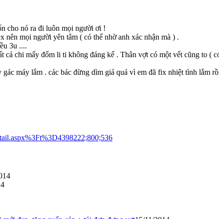
 cho nó ra đi luôn mọi người ơi !
nên mọi người yên tâm ( có thể nhờ anh xác nhận mà ) .
u 3u ....
ất cả chi mấy đốm li ti không đáng kể . Thân vợt có một vết cũng to ( có
ác máy lắm . các bác đừng dìm giá quá vì em đã fix nhiệt tình lắm rồ
detail.aspx%3Ft%3D4398222;800;536
014
14