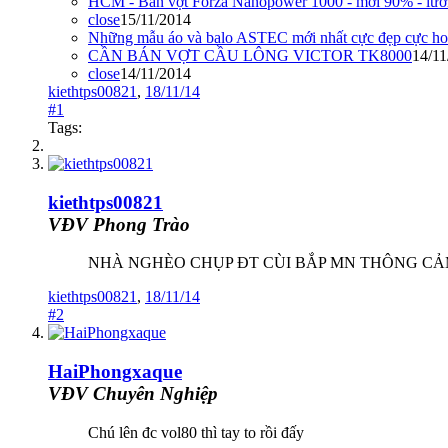
HCM - Bán vợt Forza Nanopower 1000 - mới 90% - lưới 
close
15/11/2014
Những mẫu áo và balo ASTEC mới nhất cực đẹp cực hot
CẦN BÁN VỢT CẦU LÔNG VICTOR TK8000
14/11
close
14/11/2014
kiethtps00821
,
18/11/14
#1
Tags:
kiethtps00821
VĐV Phong Trào
NHÀ NGHÈO CHỤP ĐT CÙI BẮP MN THÔNG C
kiethtps00821
,
18/11/14
#2
HaiPhongxaque
VĐV Chuyên Nghiệp
Chú lên đc vol80 thì tay to rồi đấy