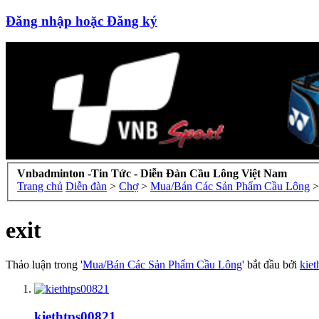
Đăng nhập hoặc Đăng ký
Vnbadminton -Tin Tức - Diễn Đàn Cầu Lông Việt Nam
Trang chủ
Diễn đàn
>
Chợ
>
Mua/Bán Các Sản Phẩm Cầu Lông
>
exit
Thảo luận trong '
Mua/Bán Các Sản Phẩm Cầu Lông
' bắt đầu bởi
kie
kiethtps00821