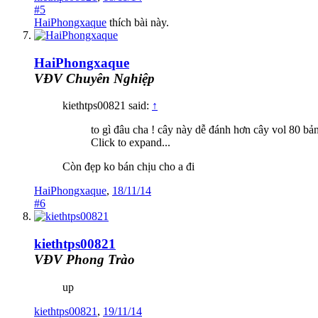
#5
HaiPhongxaque
thích bài này.
HaiPhongxaque
VĐV Chuyên Nghiệp
kiethtps00821 said:
↑
to gì đâu cha ! cây này dễ đánh hơn cây vol 80 b
Click to expand...
Còn đẹp ko bán chịu cho a đi
HaiPhongxaque
,
18/11/14
#6
kiethtps00821
VĐV Phong Trào
up
kiethtps00821
,
19/11/14