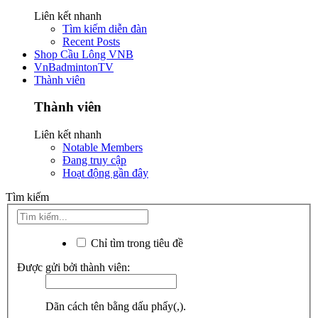
Liên kết nhanh
Tìm kiếm diễn đàn
Recent Posts
Shop Cầu Lông VNB
VnBadmintonTV
Thành viên
Thành viên
Liên kết nhanh
Notable Members
Đang truy cập
Hoạt động gần đây
Tìm kiếm
Chỉ tìm trong tiêu đề
Được gửi bởi thành viên:
Dãn cách tên bằng dấu phẩy(,).