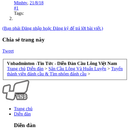
Minhtv
,
21/8/18
#1
Tags:
(Bạn phải Đăng nhập hoặc Đăng ký để trả lời bài viết.)
Chia sẻ trang này
Tweet
Vnbadminton -Tin Tức - Diễn Đàn Cầu Lông Việt Nam
Trang chủ
Diễn đàn
>
Sân Cầu Lông Và Huấn Luyện
>
Tuyển
thành viên đánh cầu & Tìm nhóm đánh cầu
>
Trang chủ
Diễn đàn
Diễn đàn