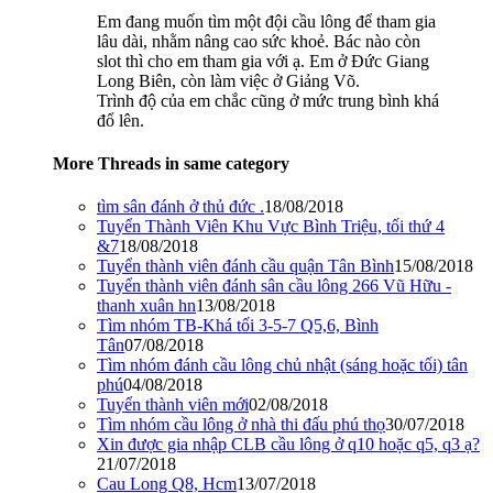
Em đang muốn tìm một đội cầu lông để tham gia
lâu dài, nhằm nâng cao sức khoẻ. Bác nào còn
slot thì cho em tham gia với ạ. Em ở Đức Giang
Long Biên, còn làm việc ở Giảng Võ.
Trình độ của em chắc cũng ở mức trung bình khá
đổ lên.
More Threads in same category
tìm sân đánh ở thủ đức .
18/08/2018
Tuyển Thành Viên Khu Vực Bình Triệu, tối thứ 4
&7
18/08/2018
Tuyển thành viên đánh cầu quận Tân Bình
15/08/2018
Tuyển thành viên đánh sân cầu lông 266 Vũ Hữu -
thanh xuân hn
13/08/2018
Tìm nhóm TB-Khá tối 3-5-7 Q5,6, Bình
Tân
07/08/2018
Tìm nhóm đánh cầu lông chủ nhật (sáng hoặc tối) tân
phú
04/08/2018
Tuyển thành viên mới
02/08/2018
Tìm nhóm cầu lông ở nhà thi đấu phú thọ
30/07/2018
Xin được gia nhập CLB cầu lông ở q10 hoặc q5, q3 ạ?
21/07/2018
Cau Long Q8, Hcm
13/07/2018