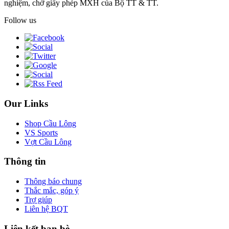
nghiệm, chờ giấy phép MXH của Bộ TT & TT.
Follow us
Our Links
Shop Cầu Lông
VS Sports
Vợt Cầu Lông
Thông tin
Thông báo chung
Thắc mắc, góp ý
Trợ giúp
Liên hệ BQT
Liên kết bạn bè