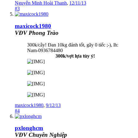
Nguyễn Minh Hoài Thanh
,
12/11/13
#3
maxicock1980
VĐV Phong Trào
300k/cây! Đan 10kg đánh tốt, gãy 0 tiếc ;-), lh:
Nam-0936784480
300k/vợt lựa tùy ý!
maxicock1980
,
9/12/13
#4
pxlonghcm
VĐV Chuyên Nghiệp