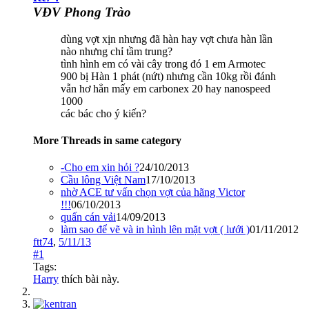
VĐV Phong Trào
dùng vợt xịn nhưng đã hàn hay vợt chưa hàn lần
nào nhưng chỉ tầm trung?
tình hình em có vài cây trong đó 1 em Armotec
900 bị Hàn 1 phát (nứt) nhưng cần 10kg rồi đánh
vẫn hơ hẳn mấy em carbonex 20 hay nanospeed
1000
các bác cho ý kiến?
More Threads in same category
-Cho em xin hỏi ?
24/10/2013
Cầu lông Việt Nam
17/10/2013
nhờ ACE tư vấn chọn vợt của hãng Victor
!!!
06/10/2013
quấn cán vải
14/09/2013
làm sao để vẽ và in hình lên mặt vợt ( lưới )
01/11/2012
ftt74
,
5/11/13
#1
Tags:
Harry
thích bài này.