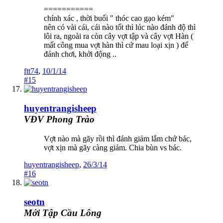
===========
chính xác , thời buổi " thóc cao gạo kém"
nên có vài cái, cái nào tốt thì lúc nào đánh độ thì
lôi ra, ngoài ra còn cây vợt tập và cây vợt Hàn (
mất công mua vợt hàn thì cứ mau loại xịn ) để
đánh chơi, khởi động ..
ftt74
,
10/1/14
#15
huyentrangisheep
VĐV Phong Trào
Vợt nào mà gãy rồi thì đánh giảm lắm chứ bác,
vợt xịn mà gãy càng giảm. Chia bùn vs bác.
huyentrangisheep
,
26/3/14
#16
seotn
Mới Tập Cầu Lông