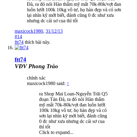
Đà, ra đó nói Hàn thẩm mỹ mất 70k-80k/vợt đan
luôn lưới 100k 10kg vô tư, họ hàn đẹp và có sơn
lại nhìn kỹ mới biết, đánh cũng 0 đc như xưa
nhưng dc cái sơ cua thì tốt
maxicock1980
,
31/12/13
#14
ftt74
thích bài này.
ftt74
VĐV Phong Trào
chính xác
maxicock1980 said:
↑
ra Shop Mai Loan-Nguyễn Trãi Q5
đoạn Tản Đà, ra đó nói Hàn thẩm
mỹ mất 70k-80k/vợt đan luôn lưới
100k 10kg vô tư, họ hàn đẹp và có
sơn lại nhìn kỹ mới biết, đánh cũng
0 đc như xưa nhưng dc cái sơ cua
thì tốt
Click to expand...