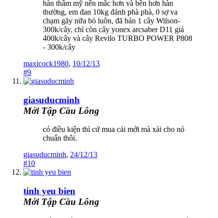
hàn thẩm mỹ nên mắc hơn và bền hơn hàn
thường, em đan 10kg đánh phà phà, 0 sợ va
chạm gãy nữa bỏ luôn, đã bán 1 cây Wilson-
300k/cây, chỉ còn cây yonex arcsaber D11 giá
400k/cây và cây Revilo TURBO POWER P808
- 300k/cây
maxicock1980
,
10/12/13
#9
giasuducminh
Mới Tập Cầu Lông
có điều kiện thì cứ mua cái mới mà xài cho nó
chuẩn thôi.
giasuducminh
,
24/12/13
#10
tinh yeu bien
Mới Tập Cầu Lông