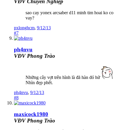
VĐV Chuyên Nghiệp
sao cay yonex arcsaber d11 minh tim hoai ko co
vay?
pxlonghcm
,
9/12/13
#7
ph4nvu
VĐV Phong Trào
Những cây vợt trên hình là đã hàn đó hử
Nhìn đẹp phết.
ph4nvu
,
9/12/13
#8
maxicock1980
VĐV Phong Trào