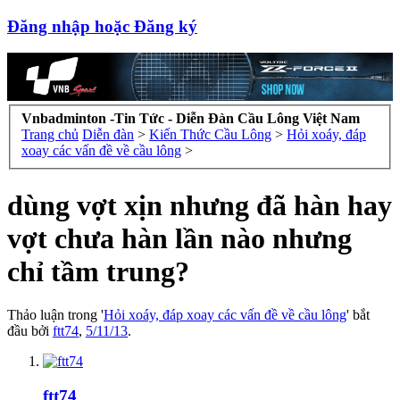
Đăng nhập hoặc Đăng ký
Vnbadminton -Tin Tức - Diễn Đàn Cầu Lông Việt Nam
Trang chủ
Diễn đàn
>
Kiến Thức Cầu Lông
>
Hỏi xoáy, đáp
xoay các vấn đề về cầu lông
>
dùng vợt xịn nhưng đã hàn hay
vợt chưa hàn lần nào nhưng
chỉ tầm trung?
Thảo luận trong '
Hỏi xoáy, đáp xoay các vấn đề về cầu lông
' bắt
đầu bởi
ftt74
,
5/11/13
.
ftt74