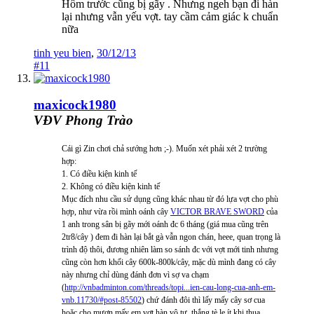
Hôm trước cũng bị gãy . Nhưng ngeh bạn đi hàn
lại nhưng vẫn yếu vợt. tay cầm cảm giác k chuẩn
nữa
tinh yeu bien
,
30/12/13
#11
maxicock1980
VĐV Phong Trào
Cái gì Zin chơi chả sướng hơn ;-). Muốn xét phải xét 2 trường
hợp:
1. Có điều kiện kinh tế
2. Không có điều kiện kinh tế
Mục đích nhu cầu sử dụng cũng khác nhau từ đó lựa vợt cho phù
hợp, như vừa rồi mình oánh cây
VICTOR BRAVE SWORD
của
1 anh trong sân bị gãy mới oánh đc 6 tháng (giá mua cũng trên
2tr8/cây ) đem đi hàn lại bắt gà vẫn ngon chán, heee, quan trọng là
trình độ thôi, đương nhiên làm so sánh đc với vợt mới tinh nhưng
cũng còn hơn khối cây 600k-800k/cây, mặc dù mình đang có cây
này nhưng chỉ dùng đánh đơn vì sợ va chạm
(
http://vnbadminton.com/threads/topi...ien-cau-long-cua-anh-em-
vnb.11730/#post-85502
) chứ đánh đôi thì lấy mấy cây sơ cua
hoặc cho mượn mấy em vợt hàn vô tư, thắng tè le ít khi thua,