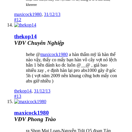
kheeeee
maxicock1980
,
31/12/13
#12
thekop14
VĐV Chuyên Nghiệp
hehe @
maxicock1980
a hàn thẩm mỹ là hàn thế
nào vậy, thấy co mấy bạn hàn vô cây vợt nó lệch
hẳn 1 bên đánh ko đc luôn @__@ , giá bao
nhiêu zay , e định hàn lại pro abs1000 gãy ở góc
5h ( vợt năm 2009 nên khung cứng hơn mấy con
abs giờ nhiều )
thekop14
,
31/12/13
#13
maxicock1980
VĐV Phong Trào
ra Shop Mai Loan-Nguyễn Trãi Q5 đoạn Tản