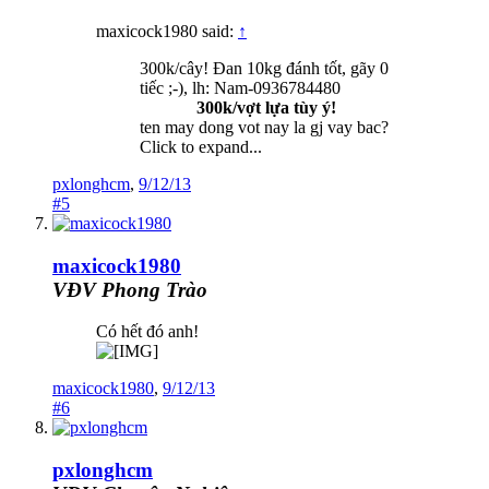
maxicock1980 said:
↑
300k/cây! Đan 10kg đánh tốt, gãy 0
tiếc ;-), lh: Nam-0936784480
300k/vợt lựa tùy ý!
ten may dong vot nay la gj vay bac?
Click to expand...
pxlonghcm
,
9/12/13
#5
maxicock1980
VĐV Phong Trào
Có hết đó anh!
maxicock1980
,
9/12/13
#6
pxlonghcm