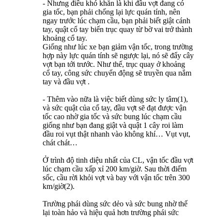
- Nhưng điều khó khăn là khi đầu vợt đang có
gia tốc, bạn phải chống lại lực quán tính, nên
ngay trước lúc chạm cầu, bạn phải biết giật cánh
tay, quật cổ tay biến trục quay từ bờ vai trở thành
khoảng cổ tay.
Giống như lúc xe bạn giảm vận tốc, trong trường
hợp này lực quán tính sẽ ngược lại, nó sẽ đẩy cây
vợt bạn tới trước. Như thế, trục quay ở khoảng
cổ tay, công sức chuyển động sẽ truyền qua nắm
tay và đầu vợt .
- Thêm vào nữa là việc biết dùng sức ly tâm(1),
và sức quật của cổ tay, đầu vợt sẽ đạt được vận
tốc cao nhờ gia tốc và sức bung lúc chạm cầu
giống như bạn đang giật và quật 1 cây roi làm
đầu roi vụt thật nhanh vào không khí… Vụt vụt,
chát chát…
Ở trình độ tinh diệu nhất của CL, vận tốc đầu vợt
lúc chạm cầu xấp xỉ 200 km/giờ. Sau thời điểm
sốc, cầu rời khỏi vợt và bay với vận tốc trên 300
km/giờ(2).
Trường phái dùng sức dẻo và sức bung nhờ thế
lại toàn hảo và hiệu quả hơn trường phái sức