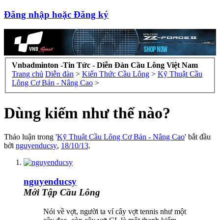
Đăng nhập hoặc Đăng ký
Vnbadminton -Tin Tức - Diễn Đàn Cầu Lông Việt Nam
Trang chủ
Diễn đàn
>
Kiến Thức Cầu Lông
>
Kỹ Thuật Cầu
Lông Cơ Bản - Nâng Cao
>
Dùng kiếm như thế nào?
Thảo luận trong '
Kỹ Thuật Cầu Lông Cơ Bản - Nâng Cao
' bắt đầu
bởi
nguyenducsy
,
18/10/13
.
nguyenducsy
Mới Tập Cầu Lông
Nói về vợt, người ta ví cây vợt tennis như một