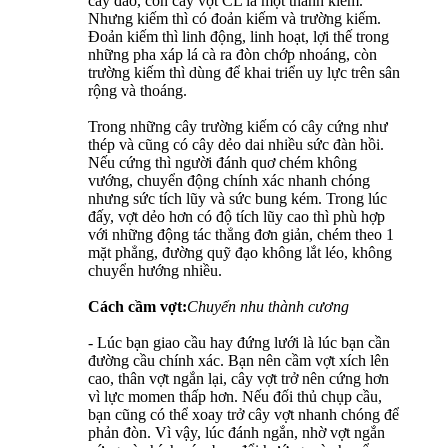
cây đao, còn cây vợt CL là một thanh kiếm.
Nhưng kiếm thì có đoản kiếm và trường kiếm.
Đoản kiếm thì linh động, linh hoạt, lợi thế trong
những pha xáp lá cà ra đòn chớp nhoáng, còn
trường kiếm thì dùng để khai triển uy lực trên sân
rộng và thoáng.
Trong những cây trường kiếm có cây cứng như
thép và cũng có cây dẻo dai nhiều sức đàn hồi.
Nếu cứng thì người đánh quơ chém không
vướng, chuyển động chính xác nhanh chóng
nhưng sức tích lũy và sức bung kém. Trong lúc
đấy, vợt dẻo hơn có độ tích lũy cao thì phù hợp
với những động tác thẳng đơn giản, chém theo 1
mặt phẳng, đường quỹ đạo không lắt léo, không
chuyển hướng nhiều.
Cách cầm vợt:
Chuyển nhu thành cương
- Lúc bạn giao cầu hay đứng lưới là lúc bạn cần
đường cầu chính xác. Bạn nên cầm vợt xích lên
cao, thân vợt ngắn lại, cây vợt trở nên cứng hơn
vì lực momen thấp hơn. Nếu đối thủ chụp cầu,
bạn cũng có thể xoay trở cây vợt nhanh chóng để
phản đòn. Vì vậy, lúc đánh ngắn, nhờ vợt ngắn