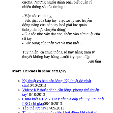
cương. Nhưng người đánh phải biết quản lý
nhiều thông số của timing :
- Vận tốc cánh tay,
- Sức giật của bắp tay, việc xử lý sức truyền
động năng của bắp tay hoá giải lực quán
tính(phản lực chuyển động)
- Gia tốc nhờ vậy đạt cao, thêm vào sức quật của
cổ tay
- Sức bung của thân vợt và mặt lưới…
Tuy nhiên, cả chục thông số hay hàng trăm lý
thuyết không hay bằng ...một tay quen đập !
Sưu tầm​
More Threads in same category
Kỹ thuật cơ bản cầu lông: Kỹ thuật đỡ phát
cầu
10/10/2013
Video: Kỹ thuật đánh cầu lông, phòng thủ thuận
tay
10/10/2013
Chưa biết NHẢY ĐẬP cầu và đập cầu uy lực, nhờ
PRO chỉ giao
08/10/2013
Tập thể lực tay
17/09/2013
Tầm quan trọng của việc khởi động khi chơi cầu