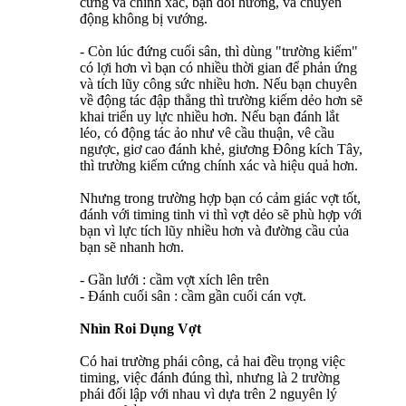
cứng và chính xác, bạn đổi hướng, và chuyển
động không bị vướng.
- Còn lúc đứng cuối sân, thì dùng "trường kiếm"
có lợi hơn vì bạn có nhiều thời gian để phản ứng
và tích lũy công sức nhiều hơn. Nếu bạn chuyên
về động tác đập thẳng thì trường kiếm dẻo hơn sẽ
khai triển uy lực nhiều hơn. Nếu bạn đánh lắt
léo, có động tác ảo như vê cầu thuận, vê cầu
ngược, giơ cao đánh khẻ, giương Đông kích Tây,
thì trường kiếm cứng chính xác và hiệu quả hơn.
Nhưng trong trường hợp bạn có cảm giác vợt tốt,
đánh với timing tinh vi thì vợt dẻo sẽ phù hợp với
bạn vì lực tích lũy nhiều hơn và đường cầu của
bạn sẽ nhanh hơn.
- Gần lưới : cầm vợt xích lên trên
- Đánh cuối sân : cầm gần cuối cán vợt.
Nhìn Roi Dụng Vợt
Có hai trường phái công, cả hai đều trọng việc
timing, việc đánh đúng thì, nhưng là 2 trường
phái đối lập với nhau vì dựa trên 2 nguyên lý