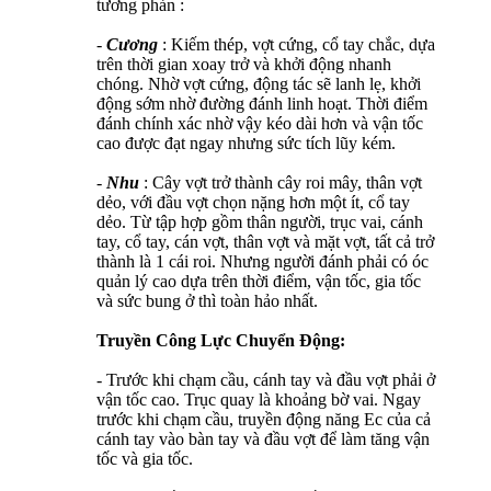
tương phản :
-
Cương
: Kiếm thép, vợt cứng, cổ tay chắc, dựa
trên thời gian xoay trở và khởi động nhanh
chóng. Nhờ vợt cứng, động tác sẽ lanh lẹ, khởi
động sớm nhờ đường đánh linh hoạt. Thời điểm
đánh chính xác nhờ vậy kéo dài hơn và vận tốc
cao được đạt ngay nhưng sức tích lũy kém.
-
Nhu
: Cây vợt trở thành cây roi mây, thân vợt
dẻo, với đầu vợt chọn nặng hơn một ít, cổ tay
dẻo. Từ tập hợp gồm thân người, trục vai, cánh
tay, cổ tay, cán vợt, thân vợt và mặt vợt, tất cả trở
thành là 1 cái roi. Nhưng người đánh phải có óc
quản lý cao dựa trên thời điểm, vận tốc, gia tốc
và sức bung ở thì toàn hảo nhất.
Truyền Công Lực Chuyển Động:
- Trước khi chạm cầu, cánh tay và đầu vợt phải ở
vận tốc cao. Trục quay là khoảng bờ vai. Ngay
trước khi chạm cầu, truyền động năng Ec của cả
cánh tay vào bàn tay và đầu vợt để làm tăng vận
tốc và gia tốc.