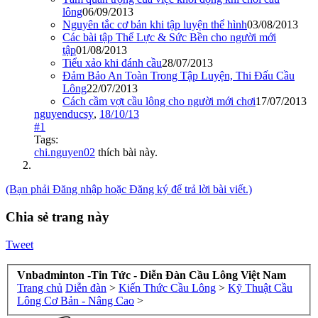
lông
06/09/2013
Nguyên tắc cơ bản khi tập luyện thể hình
03/08/2013
Các bài tập Thể Lực & Sức Bền cho người mới
tập
01/08/2013
Tiểu xảo khi đánh cầu
28/07/2013
Đảm Bảo An Toàn Trong Tập Luyện, Thi Đấu Cầu
Lông
22/07/2013
Cách cầm vợt cầu lông cho người mới chơi
17/07/2013
nguyenducsy
,
18/10/13
#1
Tags:
chi.nguyen02
thích bài này.
(Bạn phải Đăng nhập hoặc Đăng ký để trả lời bài viết.)
Chia sẻ trang này
Tweet
Vnbadminton -Tin Tức - Diễn Đàn Cầu Lông Việt Nam
Trang chủ
Diễn đàn
>
Kiến Thức Cầu Lông
>
Kỹ Thuật Cầu
Lông Cơ Bản - Nâng Cao
>