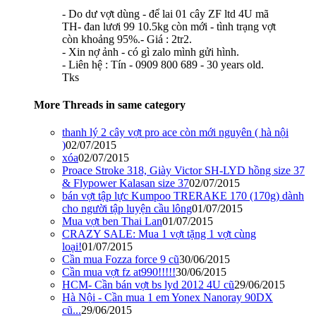
- Do dư vợt dùng - để lai 01 cây ZF ltd 4U mã
TH- đan lươi 99 10.5kg còn mới - tình trạng vợt
còn khoảng 95%.- Giá : 2tr2.
- Xin nợ ảnh - có gì zalo mình gửi hình.
- Liên hệ : Tín - 0909 800 689 - 30 years old.
Tks
More Threads in same category
thanh lý 2 cây vợt pro ace còn mới nguyên ( hà nội
)
02/07/2015
xóa
02/07/2015
Proace Stroke 318, Giày Victor SH-LYD hồng size 37
& Flypower Kalasan size 37
02/07/2015
bán vợt tập lực Kumpoo TRERAKE 170 (170g) dành
cho người tập luyện cầu lông
01/07/2015
Mua vợt ben Thai Lan
01/07/2015
CRAZY SALE: Mua 1 vợt tặng 1 vợt cùng
loại!
01/07/2015
Cần mua Fozza force 9 cũ
30/06/2015
Cần mua vợt fz at990!!!!!
30/06/2015
HCM- Cần bán vợt bs lyd 2012 4U cũ
29/06/2015
Hà Nội - Cần mua 1 em Yonex Nanoray 90DX
cũ...
29/06/2015