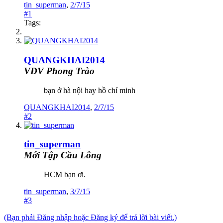
tin_superman
,
2/7/15
#1
Tags:
QUANGKHAI2014
VĐV Phong Trào
bạn ở hà nội hay hồ chí minh
QUANGKHAI2014
,
2/7/15
#2
tin_superman
Mới Tập Cầu Lông
HCM bạn ơi.
tin_superman
,
3/7/15
#3
(Bạn phải Đăng nhập hoặc Đăng ký để trả lời bài viết.)