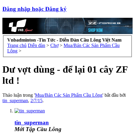
Đăng nhập hoặc Đăng ký
Vnbadminton -Tin Tức - Diễn Đàn Cầu Lông Việt Nam
Trang chủ
Diễn đàn
>
Chợ
>
Mua/Bán Các Sản Phẩm Cầu
Lông
>
Dư vợt dùng - để lại 01 cây ZF
ltd !
Thảo luận trong '
Mua/Bán Các Sản Phẩm Cầu Lông
' bắt đầu bởi
tin_superman
,
2/7/15
.
tin_superman
Mới Tập Cầu Lông