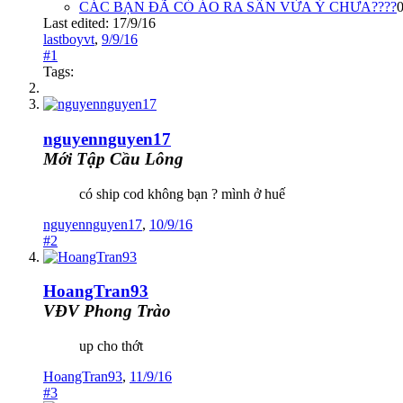
CÁC BẠN ĐÃ CÓ ÁO RA SÂN VỪA Ý CHƯA????
Last edited:
17/9/16
lastboyvt
,
9/9/16
#1
Tags:
nguyennguyen17
Mới Tập Cầu Lông
có ship cod không bạn ? mình ở huế
nguyennguyen17
,
10/9/16
#2
HoangTran93
VĐV Phong Trào
up cho thớt
HoangTran93
,
11/9/16
#3