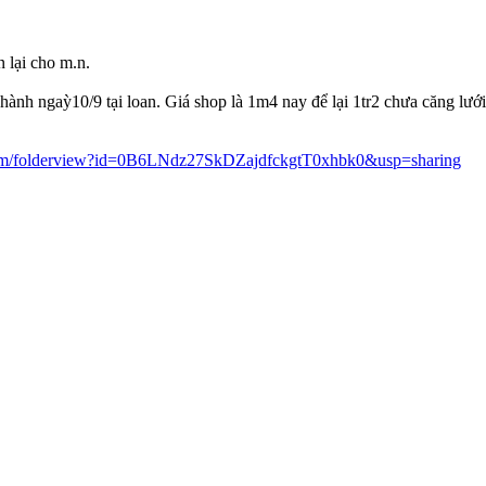
 lại cho m.n.
hành ngaỳ10/9 tại loan. Giá shop là 1m4 nay để lại 1tr2 chưa căng lư
e.com/folderview?id=0B6LNdz27SkDZajdfckgtT0xhbk0&usp=sharing