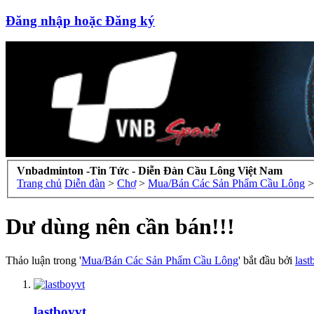
Đăng nhập hoặc Đăng ký
Vnbadminton -Tin Tức - Diễn Đàn Cầu Lông Việt Nam
Trang chủ
Diễn đàn
>
Chợ
>
Mua/Bán Các Sản Phẩm Cầu Lông
>
Dư dùng nên cần bán!!!
Thảo luận trong '
Mua/Bán Các Sản Phẩm Cầu Lông
' bắt đầu bởi
last
lastboyvt