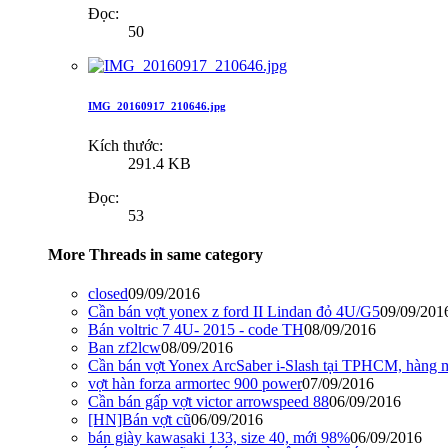
Đọc:
50
IMG_20160917_210646.jpg
Kích thước:
291.4 KB
Đọc:
53
More Threads in same category
closed
09/09/2016
Cần bán vợt yonex z ford II Lindan đỏ 4U/G5
09/09/201
Bán voltric 7 4U- 2015 - code TH
08/09/2016
Ban zf2lcw
08/09/2016
Cần bán vợt Yonex ArcSaber i-Slash tại TPHCM, hàng 
vợt hàn forza armortec 900 power
07/09/2016
Cần bán gấp vợt victor arrowspeed 88
06/09/2016
[HN]Bán vợt cũ
06/09/2016
bán giày kawasaki 133, size 40, mới 98%
06/09/2016