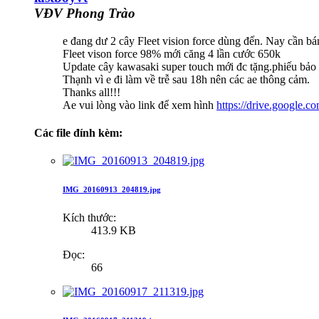
VĐV Phong Trào
e đang dư 2 cây Fleet vision force dùng đến. Nay cần bán
Fleet vison force 98% mới căng 4 lần cước 650k
Update cây kawasaki super touch mới đc tặng.phiếu bảo 
Thạnh vì e đi làm về trễ sau 18h nên các ae thông cảm.
Thanks all!!!
Ae vui lòng vào link để xem hình
https://drive.googl
Các file đính kèm:
IMG_20160913_204819.jpg
Kích thước:
413.9 KB
Đọc:
66