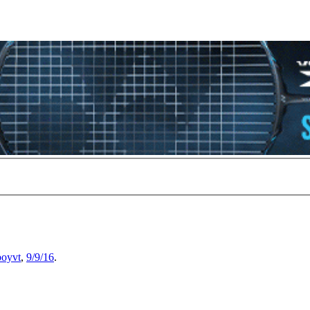
boyvt
,
9/9/16
.