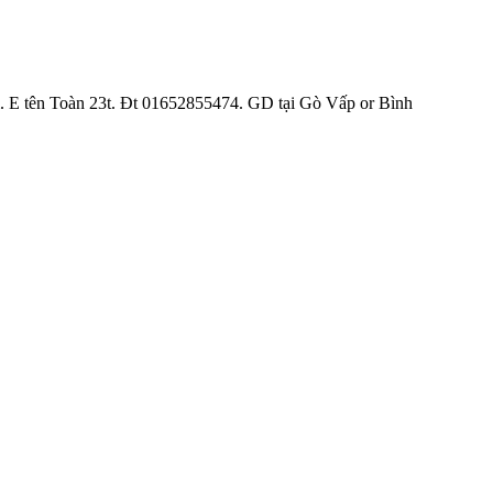
ới. E tên Toàn 23t. Đt 01652855474. GD tại Gò Vấp or Bình