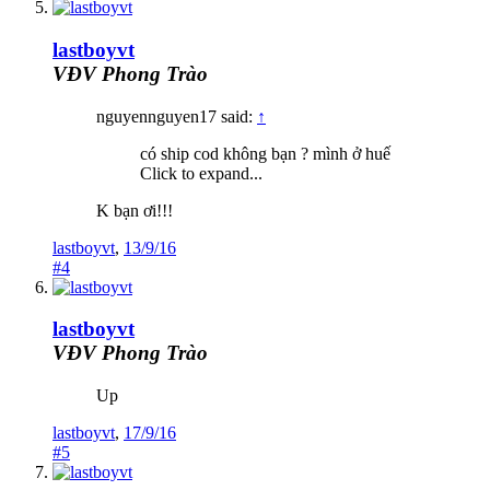
lastboyvt
VĐV Phong Trào
nguyennguyen17 said:
↑
có ship cod không bạn ? mình ở huế
Click to expand...
K bạn ơi!!!
lastboyvt
,
13/9/16
#4
lastboyvt
VĐV Phong Trào
Up
lastboyvt
,
17/9/16
#5