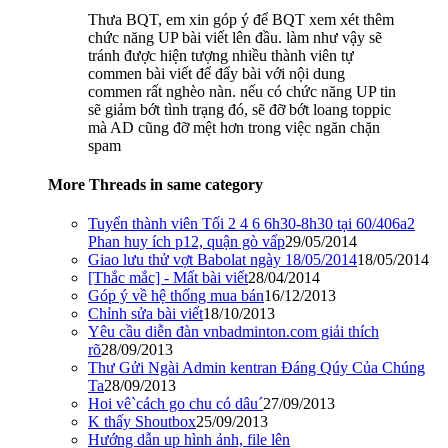
Thưa BQT, em xin góp ý để BQT xem xét thêm
chức năng UP bài viết lên đầu. làm như vậy sẽ
tránh được hiện tượng nhiều thành viên tự
commen bài viết để đẩy bài với nội dung
commen rất nghèo nàn. nếu có chức năng UP tin
sẽ giảm bớt tình trạng đó, sẽ đỡ bớt loang toppic
mà AD cũng đỡ mệt hơn trong việc ngăn chặn
spam
More Threads in same category
Tuyển thành viên Tối 2 4 6 6h30-8h30 tại 60/406a2
Phan huy ích p12, quận gò vấp
29/05/2014
Giao lưu thử vợt Babolat ngày 18/05/2014
18/05/2014
[Thắc mắc] - Mất bài viết
28/04/2014
Góp ý về hệ thống mua bán
16/12/2013
Chỉnh sửa bài viết
18/10/2013
Yêu cầu diễn đàn vnbadminton.com giải thích
rõ
28/09/2013
Thư Gửi Ngài Admin kentran Đáng Qúy Của Chúng
Ta
28/09/2013
Hoi vê`cách go chu có dâu´
27/09/2013
K thấy Shoutbox
25/09/2013
Hướng dẫn up hình ảnh, file lên