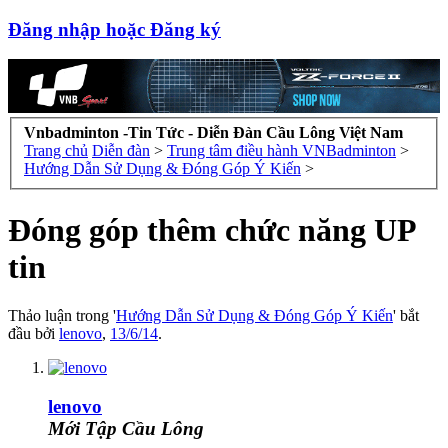
Đăng nhập hoặc Đăng ký
Vnbadminton -Tin Tức - Diễn Đàn Cầu Lông Việt Nam
Trang chủ
Diễn đàn
>
Trung tâm điều hành VNBadminton
>
Hướng Dẫn Sử Dụng & Đóng Góp Ý Kiến
>
Đóng góp thêm chức năng UP
tin
Thảo luận trong '
Hướng Dẫn Sử Dụng & Đóng Góp Ý Kiến
' bắt
đầu bởi
lenovo
,
13/6/14
.
lenovo
Mới Tập Cầu Lông