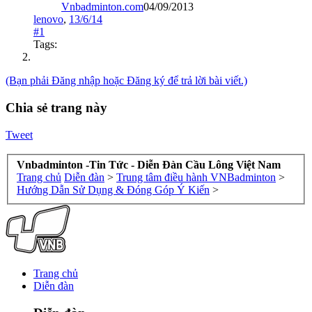
Vnbadminton.com
04/09/2013
lenovo
,
13/6/14
#1
Tags:
(Bạn phải Đăng nhập hoặc Đăng ký để trả lời bài viết.)
Chia sẻ trang này
Tweet
Vnbadminton -Tin Tức - Diễn Đàn Cầu Lông Việt Nam
Trang chủ
Diễn đàn
>
Trung tâm điều hành VNBadminton
>
Hướng Dẫn Sử Dụng & Đóng Góp Ý Kiến
>
Trang chủ
Diễn đàn