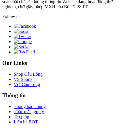
soát chặt chẽ các luồng thông tin Website đang hoạt động thử
nghiệm, chờ giấy phép MXH của Bộ TT & TT.
Follow us
Our Links
Shop Cầu Lông
VS Sports
Vợt Cầu Lông
Thông tin
Thông báo chung
Thắc mắc, góp ý
Trợ giúp
Liên hệ BQT