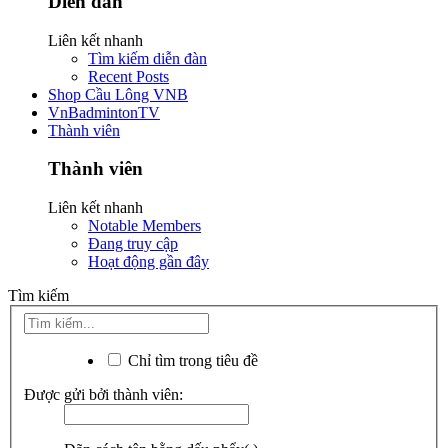
Diễn đàn
Liên kết nhanh
Tìm kiếm diễn đàn
Recent Posts
Shop Cầu Lông VNB
VnBadmintonTV
Thành viên
Thành viên
Liên kết nhanh
Notable Members
Đang truy cập
Hoạt động gần đây
Tìm kiếm
Chỉ tìm trong tiêu đề
Được gửi bởi thành viên: