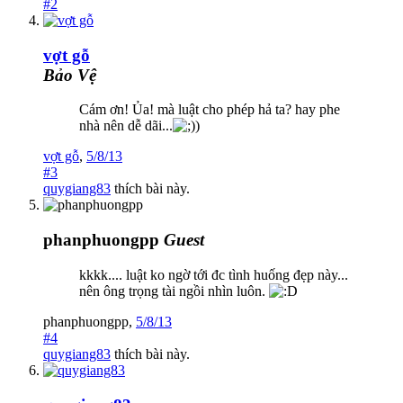
#2
vợt gỗ
Bảo Vệ
Cám ơn! Ủa! mà luật cho phép hả ta? hay phe
nhà nên dễ dãi...
)
vợt gỗ
,
5/8/13
#3
quygiang83
thích bài này.
phanphuongpp
Guest
kkkk.... luật ko ngờ tới đc tình huống đẹp này...
nên ông trọng tài ngồi nhìn luôn.
phanphuongpp
,
5/8/13
#4
quygiang83
thích bài này.