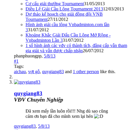
Cơ cấu giải thưởng Tournament
31/05/2013
Điều Lệ Giải Cầu Lông Tournament 2013
12/03/2013
Dự thảo kế hoạch cho giải đồng đội VNB
Tournament
27/11/2012
Hình ảnh giải cầu lông Vnbadminton.com lần
3
31/07/2012
Khoảng Khắc Giải Đấu Cầu Lông Mở Rộng -
Vnbadminton Lần 3
31/07/2012
1 số hình ảnh các vđv có thành tích, đẳng cấp vẫn tham
gia giải và vẫn được chấp nhận
26/07/2012
phanphuongpp
,
5/8/13
#1
Tags:
aichau
,
vợt gỗ
,
quygiang83
and
1 other person
like this.
quygiang83
VĐV Chuyên Nghiệp
Đã xem mấy lần luôn rồi!!! Nhg dù sao cũng
cám ơn bạn đã cho mình xem lại hén
quygiang83
,
5/8/13