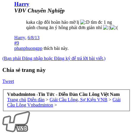
Harry
VĐV Chuyên Nghiệp
kaka cặp đôi hoàn hảo mờ lị
tìm đc 1 ng
qánh chung ăn ý hông phải đơn giản nhỉ
Harry
,
6/8/13
#9
phanphuongpp
thích bài này.
(Bạn phải Đăng nhập hoặc Đăng ký để trả lời bài viết.)
Chia sẻ trang này
Tweet
Vnbadminton -Tin Tức - Diễn Đàn Cầu Lông Việt Nam
Trang chủ
Diễn đàn
>
Giải Cầu Lông, Sự Kiện VNB
>
Giải
Cầu Lông Vnbadminton
>