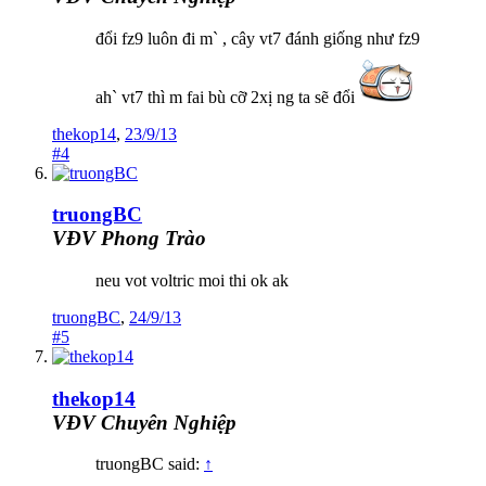
đổi fz9 luôn đi m` , cây vt7 đánh giống như fz9
ah` vt7 thì m fai bù cỡ 2xị ng ta sẽ đổi
thekop14
,
23/9/13
#4
truongBC
VĐV Phong Trào
neu vot voltric moi thi ok ak
truongBC
,
24/9/13
#5
thekop14
VĐV Chuyên Nghiệp
truongBC said:
↑