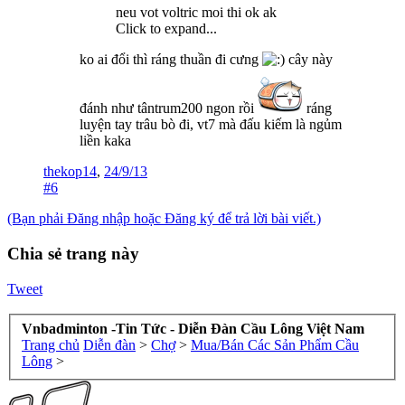
neu vot voltric moi thi ok ak
Click to expand...
ko ai đổi thì ráng thuần đi cưng
cây này
đánh như tântrum200 ngon rồi
ráng
luyện tay trâu bò đi, vt7 mà đấu kiếm là ngủm
liền kaka
thekop14
,
24/9/13
#6
(Bạn phải Đăng nhập hoặc Đăng ký để trả lời bài viết.)
Chia sẻ trang này
Tweet
Vnbadminton -Tin Tức - Diễn Đàn Cầu Lông Việt Nam
Trang chủ
Diễn đàn
>
Chợ
>
Mua/Bán Các Sản Phẩm Cầu
Lông
>