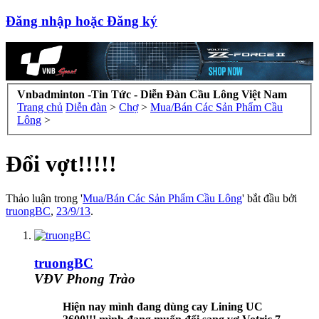
Đăng nhập hoặc Đăng ký
Vnbadminton -Tin Tức - Diễn Đàn Cầu Lông Việt Nam
Trang chủ
Diễn đàn
>
Chợ
>
Mua/Bán Các Sản Phẩm Cầu
Lông
>
Đổi vợt!!!!!
Thảo luận trong '
Mua/Bán Các Sản Phẩm Cầu Lông
' bắt đầu bởi
truongBC
,
23/9/13
.
truongBC
VĐV Phong Trào
Hiện nay mình đang dùng cay Lining UC