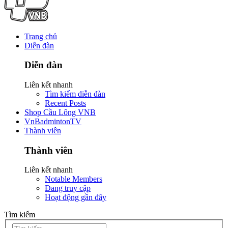
Trang chủ
Diễn đàn
Diễn đàn
Liên kết nhanh
Tìm kiếm diễn đàn
Recent Posts
Shop Cầu Lông VNB
VnBadmintonTV
Thành viên
Thành viên
Liên kết nhanh
Notable Members
Đang truy cập
Hoạt động gần đây
Tìm kiếm