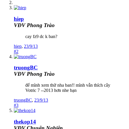
hiep
VĐV Phong Trào
cay fz9 dc k ban?
hiep
,
23/9/13
#2
truongBC
VĐV Phong Trào
để mình xem thử nha ban!! mình vẫn thích cây
Votric 7 --2013 hơn nhe bạn
truongBC
,
23/9/13
#3
thekop14
VĐV Chuyên Nghiệp