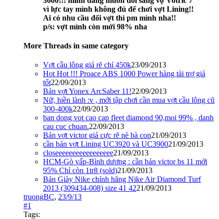
3600!!! mình đang muốn đổi sang vợ Votric 7
vì lực tay mình không đủ để chơi vợt Lining!!
Ai có nhu cầu đổi vợt thì pm mình nha!!
p/s: vợt mình còn mới 98% nha
More Threads in same category
Vợt cầu lông giá rẽ chỉ 450k
23/09/2013
Hot Hot !!! Proace ABS 1000 Power hàng tài trợ giá
tốt
22/09/2013
Bán vợt Yonex ArcSaber 11!
22/09/2013
Nữ, hiền lành :v , mới tập chơi cần mua vợt cầu lông cũ
300-400k
22/09/2013
ban dong vot cao cap fleet diamond 90,moi 99% , danh
cau cuc chuan.
22/09/2013
Bán vợt victor giá cực rẽ nè bà con
21/09/2013
cần bán vợt Lining UC3920 và UC3900
21/09/2013
closeeeeeeeeeeeeeeeee
21/09/2013
HCM-Gò vấp-Bình dương : cần bán victor bs 11 mới
95% Chỉ còn 1tr8 (sold)
21/09/2013
Bán Giày Nike chính hãng Nike Air Diamond Turf
2013 (309434-008) size 41 42
21/09/2013
truongBC
,
23/9/13
#1
Tags: