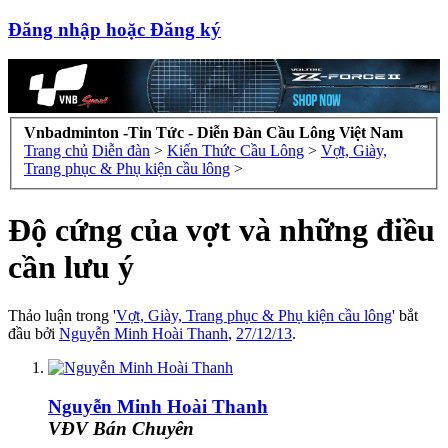
Đăng nhập hoặc Đăng ký
Vnbadminton -Tin Tức - Diễn Đàn Cầu Lông Việt Nam
Trang chủ
Diễn đàn
>
Kiến Thức Cầu Lông
>
Vợt, Giày,
Trang phục & Phụ kiện cầu lông
>
Độ cứng của vợt và những điều
cần lưu ý
Thảo luận trong '
Vợt, Giày, Trang phục & Phụ kiện cầu lông
' bắt
đầu bởi
Nguyễn Minh Hoài Thanh
,
27/12/13
.
Nguyễn Minh Hoài Thanh
VĐV Bán Chuyên