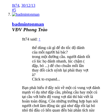
ftt74
,
30/12/13
#5
badmintonman
VĐV Phong Trào
ftt74 said:
↑
thế dùng cái gì để đo tốc độ đánh
của mỗi người hả bác?
trong một đường cầu. người đánh tốt
có lúc họ đánh nhanh, lúc chậm (
đập, bỏ ...) để cho chuẩn mỗi lần
thay đổi cách uýnh lại phải thay vợt
à?
Click to expand...
Bạn phải hiểu ở đây nói về một cú vung vợt đánh
mạnh ví dụ như đập cầu, phông cầu hay một cú
tạt cầu với biên độ vung vợt dài thì bài viết là
hoàn toàn đúng. Còn những trường hợp bạn nói
người chơi làm động tác giả như đập rồi lại bỏ
nhỏ thì đâu có liên quan đến bài phân tích này