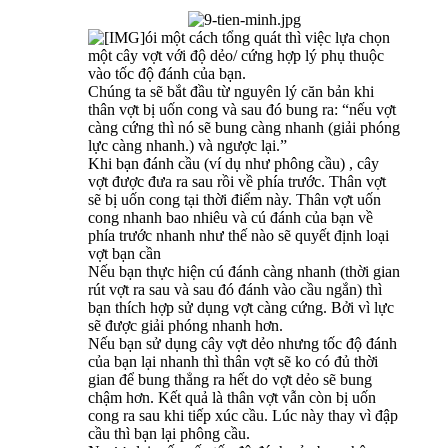
ói một cách tổng quát thì việc lựa chọn
một cây vợt với độ dẻo/ cứng hợp lý phụ thuộc
vào tốc độ đánh của bạn.
Chúng ta sẽ bắt đầu từ nguyên lý căn bản khi
thân vợt bị uốn cong và sau đó bung ra: “nếu vợt
càng cứng thì nó sẽ bung càng nhanh (giải phóng
lực càng nhanh.) và ngược lại.”
Khi bạn đánh cầu (ví dụ như phông cầu) , cây
vợt được đưa ra sau rồi về phía trước. Thân vợt
sẽ bị uốn cong tại thời điểm này. Thân vợt uốn
cong nhanh bao nhiêu và cú đánh của bạn về
phía trước nhanh như thế nào sẽ quyết định loại
vợt bạn cần
Nếu bạn thực hiện cú đánh càng nhanh (thời gian
rút vợt ra sau và sau đó đánh vào cầu ngắn) thì
bạn thích hợp sử dụng vợt càng cứng. Bởi vì lực
sẽ được giải phóng nhanh hơn.
Nếu bạn sử dụng cây vợt dẻo nhưng tốc độ đánh
của bạn lại nhanh thì thân vợt sẽ ko có đủ thời
gian để bung thẳng ra hết do vợt dẻo sẽ bung
chậm hơn. Kết quả là thân vợt vẫn còn bị uốn
cong ra sau khi tiếp xúc cầu. Lúc này thay vì đập
cầu thì bạn lại phông cầu.