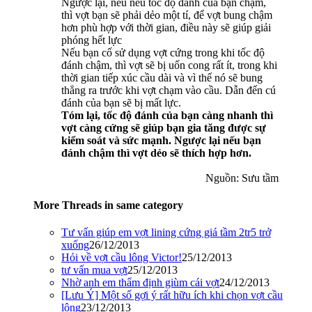
Ngược lại, nếu nếu tốc độ đánh của bạn chậm,
thì vợt bạn sẽ phải dẻo một tí, để vợt bung chậm
hơn phù hợp với thời gian, điều này sẽ giúp giải
phóng hết lực
Nếu bạn cố sử dụng vợt cứng trong khi tốc độ
đánh chậm, thì vợt sẽ bị uốn cong rất ít, trong khi
thời gian tiếp xúc cầu dài và vì thế nó sẽ bung
thẳng ra trước khi vợt chạm vào cầu. Dẫn đến cú
đánh của bạn sẽ bị mất lực.
Tóm lại, tốc độ đánh của bạn càng nhanh thì
vợt càng cứng sẽ giúp bạn gia tăng được sự
kiểm soát và sức mạnh. Ngược lại nếu bạn
đánh chậm thì vợt dẻo sẽ thích hợp hơn.
Nguồn: Sưu tầm​
More Threads in same category
Tư vấn giúp em vợt lining cứng giá tầm 2tr5 trở
xuống
26/12/2013
Hỏi về vợt cầu lông Victor!
25/12/2013
tư vấn mua vợt
25/12/2013
Nhờ anh em thẩm định giùm cái vợt
24/12/2013
[Lưu Ý] Một số gợi ý rất hữu ích khi chọn vợt cầu
lông
23/12/2013