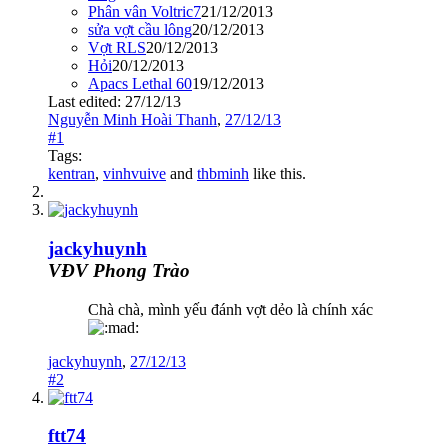
Phân vân Voltric7
21/12/2013
sửa vợt cầu lông
20/12/2013
Vợt RLS
20/12/2013
Hỏi
20/12/2013
Apacs Lethal 60
19/12/2013
Last edited:
27/12/13
Nguyễn Minh Hoài Thanh
,
27/12/13
#1
Tags:
kentran
,
vinhvuive
and
thbminh
like this.
jackyhuynh
VĐV Phong Trào
Chà chà, mình yếu đánh vợt dẻo là chính xác
jackyhuynh
,
27/12/13
#2
ftt74