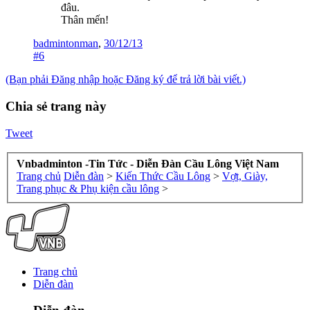
đâu.
Thân mến!
badmintonman
,
30/12/13
#6
(Bạn phải Đăng nhập hoặc Đăng ký để trả lời bài viết.)
Chia sẻ trang này
Tweet
Vnbadminton -Tin Tức - Diễn Đàn Cầu Lông Việt Nam
Trang chủ
Diễn đàn
>
Kiến Thức Cầu Lông
>
Vợt, Giày,
Trang phục & Phụ kiện cầu lông
>
Trang chủ
Diễn đàn