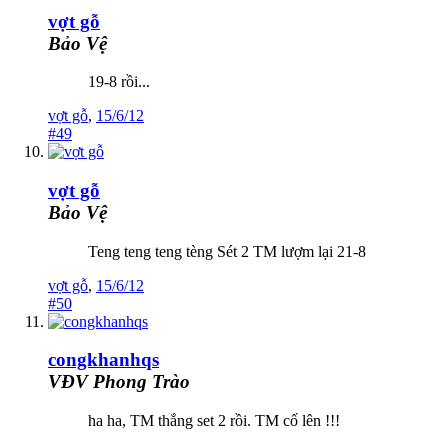
vợt gỗ
Bảo Vệ
19-8 rồi...
vợt gỗ
,
15/6/12
#49
vợt gỗ
Bảo Vệ
Teng teng teng tèng Sét 2 TM lượm lại 21-8
vợt gỗ
,
15/6/12
#50
congkhanhqs
VĐV Phong Trào
ha ha, TM thắng set 2 rồi. TM cố lên !!!