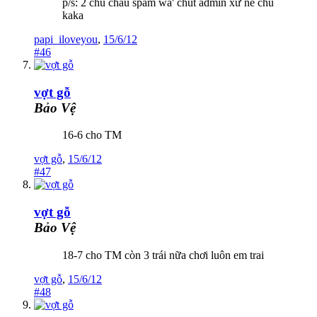
p/s: 2 chú cháu spam wa' chút admin xử nè chú
kaka
papi_iloveyou
,
15/6/12
#46
vợt gỗ
Bảo Vệ
16-6 cho TM
vợt gỗ
,
15/6/12
#47
vợt gỗ
Bảo Vệ
18-7 cho TM còn 3 trái nữa chơi luôn em trai
vợt gỗ
,
15/6/12
#48