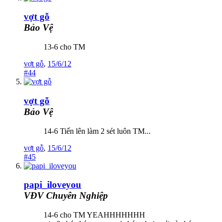
vợt gỗ
Bảo Vệ
13-6 cho TM
vợt gỗ
,
15/6/12
#44
vợt gỗ
Bảo Vệ
14-6 Tiến lên làm 2 sét luôn TM...
vợt gỗ
,
15/6/12
#45
papi_iloveyou
VĐV Chuyên Nghiệp
14-6 cho TM YEAHHHHHHH