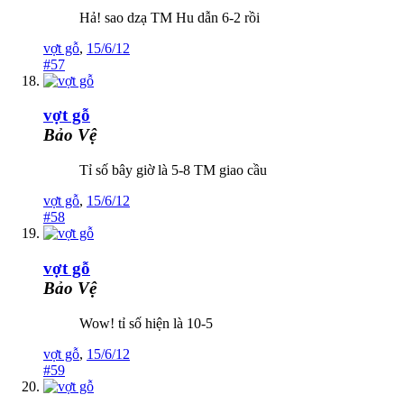
Hả! sao dzạ TM Hu dẫn 6-2 rồi
vợt gỗ
,
15/6/12
#57
vợt gỗ
Bảo Vệ
Tỉ số bây giờ là 5-8 TM giao cầu
vợt gỗ
,
15/6/12
#58
vợt gỗ
Bảo Vệ
Wow! tỉ số hiện là 10-5
vợt gỗ
,
15/6/12
#59