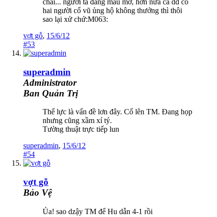
chài... người ta đang máu mờ, hơn nữa cả dđ có
hai người cổ vũ ủng hộ không thưởng thì thôi
sao lại xử chứ:M063:
vợt gỗ
,
15/6/12
#53
superadmin
Administrator
Ban Quản Trị
Thể lực là vấn đề lơn đây. Cố lên TM. Đang họp
nhưng cũng xầm xí tý.
Tường thuật trực tiếp lun
superadmin
,
15/6/12
#54
vợt gỗ
Bảo Vệ
Ủa! sao dzậy TM để Hu dẫn 4-1 rồi