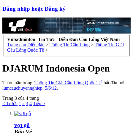
Đăng nhập hoặc Đăng ký
Vnbadminton -Tin Tức - Diễn Đàn Cầu Lông Việt Nam
Trang chủ
Diễn đàn
>
Thông Tin Cầu Lông
>
Thông Tin Giải
Cầu Lông Quốc Tế
>
DJARUM Indonesia Open
Thảo luận trong '
Thông Tin Giải Cầu Lông Quốc Tế
' bắt đầu bởi
lumcauchuyennghiep
,
5/6/12
.
Trang 3 của 4 trang
< Trước
1
2
3
4
Tiếp >
vợt gỗ
Bảo Vệ