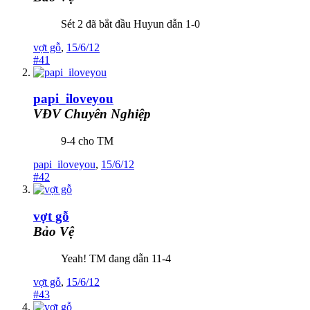
Sét 2 đã bắt đầu Huyun dẫn 1-0
vợt gỗ
,
15/6/12
#41
papi_iloveyou
VĐV Chuyên Nghiệp
9-4 cho TM
papi_iloveyou
,
15/6/12
#42
vợt gỗ
Bảo Vệ
Yeah! TM đang dẫn 11-4
vợt gỗ
,
15/6/12
#43