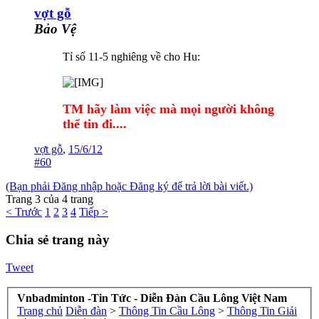
vợt gỗ
Bảo Vệ
Tỉ số 11-5 nghiêng về cho Hu:
TM hãy làm việc mà mọi người không
thể tin đi....
vợt gỗ
,
15/6/12
#60
(Bạn phải Đăng nhập hoặc Đăng ký để trả lời bài viết.)
Trang 3 của 4 trang
< Trước
1
2
3
4
Tiếp >
Chia sẻ trang này
Tweet
Vnbadminton -Tin Tức - Diễn Đàn Cầu Lông Việt Nam
Trang chủ
Diễn đàn
>
Thông Tin Cầu Lông
>
Thông Tin Giải