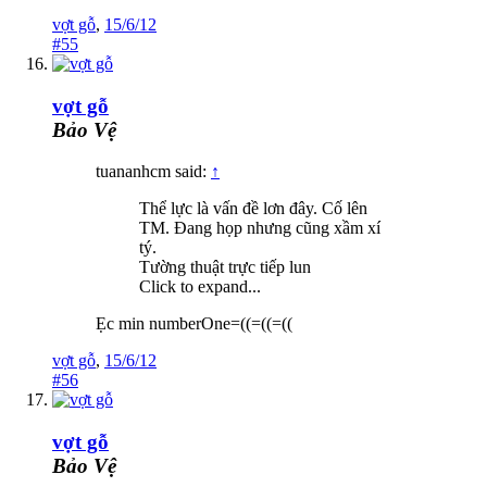
vợt gỗ
,
15/6/12
#55
vợt gỗ
Bảo Vệ
tuananhcm said:
↑
Thể lực là vấn đề lơn đây. Cố lên
TM. Đang họp nhưng cũng xầm xí
tý.
Tường thuật trực tiếp lun
Click to expand...
Ẹc min numberOne=((=((=((
vợt gỗ
,
15/6/12
#56
vợt gỗ
Bảo Vệ