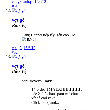
congkhanhqs
,
15/6/12
#51
vợt gỗ
Bảo Vệ
Căng Banner tiếp lấy Hên cho TM:
vợt gỗ
,
15/6/12
#52
vợt gỗ
Bảo Vệ
papi_iloveyou said:
↑
14-6 cho TM YEAHHHHHHH
p/s: 2 chú cháu spam wa' chút admin
xử nè chú kaka
Click to expand...