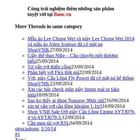
Cùng trải nghiệm thêm những sản phẩm
tuyệt vời tại
Buoc.vn
More Threads in same category
Mẫu áo Lee Chong Wei và giày Lee Chong Wei 2014
và mẫu áo Alien Armour đã có mặt tại
ShopVNB.
27/09/2014
Giầy thể thao Nike – Câu chuyện một thương
hiệu
25/09/2014
Tư vấn vợt thiên công
23/09/2014
Phân biệt vợt Flex thật giả
22/09/2014
Vợt, giày Cầu Lông Fly Power đã có mặt tại hệ thống
ShopVNB.
22/09/2014
Xin các bác check giúp giày lining real or fake
giúp
18/09/2014
Sao ko thấy ai dùng Nanoray 90dx nhỉ?
16/09/2014
xin tư vấn vợt cầu lông khoảng 1-1tr3
16/09/2014
Shop VNB Sale Off giày Cầu Lông Lining AYTJ079-
4 và AYTJ079-3.
12/09/2014
Cần mua túi vợt RSL
04/09/2014
sieucaulong
,
2/10/14
#1
Tags: