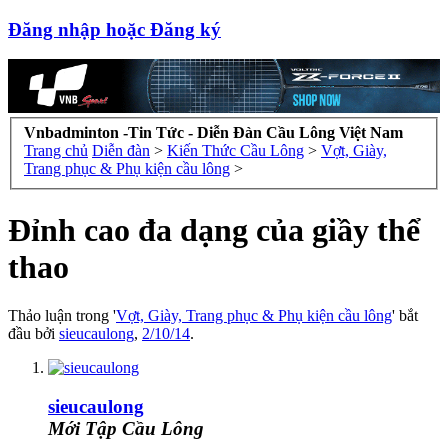
Đăng nhập hoặc Đăng ký
Vnbadminton -Tin Tức - Diễn Đàn Cầu Lông Việt Nam
Trang chủ
Diễn đàn
>
Kiến Thức Cầu Lông
>
Vợt, Giày,
Trang phục & Phụ kiện cầu lông
>
Đỉnh cao đa dạng của giầy thể
thao
Thảo luận trong '
Vợt, Giày, Trang phục & Phụ kiện cầu lông
' bắt
đầu bởi
sieucaulong
,
2/10/14
.
sieucaulong
Mới Tập Cầu Lông