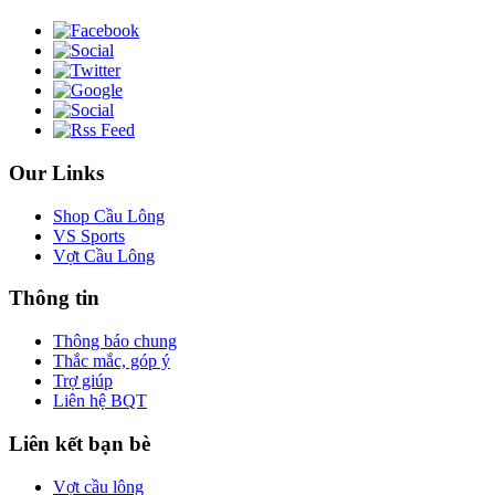
Our Links
Shop Cầu Lông
VS Sports
Vợt Cầu Lông
Thông tin
Thông báo chung
Thắc mắc, góp ý
Trợ giúp
Liên hệ BQT
Liên kết bạn bè
Vợt cầu lông