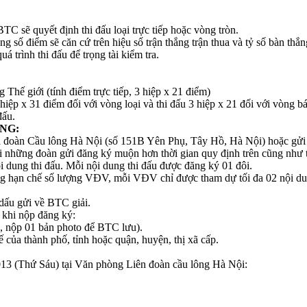
 sẽ quyết định thi đấu loại trực tiếp hoặc vòng tròn.
ng số điểm sẽ căn cứ trên hiệu số trận thắng trận thua và tỷ số bàn thắ
trình thi đấu để trọng tài kiểm tra.
 Thế giới (tính điểm trực tiếp, 3 hiệp x 21 điểm)
hiệp x 31 điểm đối với vòng loại và thi đấu 3 hiệp x 21 đối với vòng bá
đấu.
NG:
ên đoàn Cầu lông Hà Nội (số 151B Yên Phụ, Tây Hồ, Hà Nội) hoặc gửi
i những đoàn gửi đăng ký muộn hơn thời gian quy định trên cũng như t
 dung thi đấu. Mỗi nội dung thi đấu được đăng ký 01 đôi.
ng hạn chế số lượng VĐV, mỗi VĐV chỉ được tham dự tối đa 02 nội dun
dấu gửi về BTC giải.
 khi nộp đăng ký:
, nộp 01 bản photo để BTC lưu).
 của thành phố, tỉnh hoặc quận, huyện, thị xã cấp.
2013 (Thứ Sáu) tại Văn phòng Liên đoàn cầu lông Hà Nội: