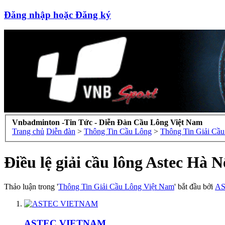
Đăng nhập hoặc Đăng ký
Vnbadminton -Tin Tức - Diễn Đàn Cầu Lông Việt Nam
Trang chủ
Diễn đàn
>
Thông Tin Cầu Lông
>
Thông Tin Giải Cầ
Điều lệ giải cầu lông Astec Hà
Thảo luận trong '
Thông Tin Giải Cầu Lông Việt Nam
' bắt đầu bởi
A
ASTEC VIETNAM