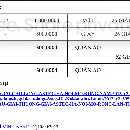
m tại
U-LE-GIAI-CAU-LONG-ASTEC-HA-NOI-MO-RONG-NAM-2013_c2_
u-dang-ky-giai-cau-long-Astec-Ha-Noi-lan-thu-1-nam-2013_c2_535
CO-CAU-GIAI-THUONG-GIAI-ASTEC-HA-NOI-MO-RONG-LAN-THU
Í MINH NĂM 2013
10/09/2013