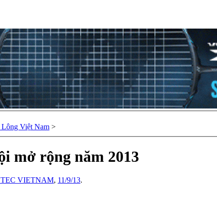
u Lông Việt Nam
>
 Nội mở rộng năm 2013
STEC VIETNAM
,
11/9/13
.