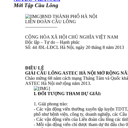
Mới Tập Cầu Lông
BND THÀNH PHỐ HÀ NỘI
LIÊN ĐOÀN CẦU LÔNG
———————
CỘNG HÒA XÃ HỘI CHỦ NGHĨA VIỆT NAM
Độc lập – Tự do – Hạnh phúc
Số: 44 /ĐL-LĐCL Hà Nội, ngày 20 tháng 8 năm 2013
ĐIỀU LỆ
GIẢI CẦU LÔNG ASTEC HÀ NỘI MỞ RỘNG NĂ
Chào mừng 68 năm cách mạng Tháng Tám và Quốc khánh 
ASTEC Hà Nội mở rộng năm 2013.
I. ĐỐI TƯỢNG THAM DỰ GIẢI:
1. Giải phong trào:
- Các vận động viên thường xuyên tập luyện TDTT, 
phố như bệnh viện, công ty, doanh nghiệp, các Câu
- Các vận động viên của Liên đoàn cầu lông các tỉn
- Mỗi vận động viên chỉ được tham dự thi đấu cho 01 