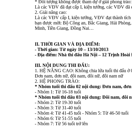
* Đối tượng không được tham dự ở giải phong trào:
Là các VĐV đã đạt cấp I, kiện tướng, các VĐV đã đạt
2. Giải nâng cao:
Là các VĐV cấp I, kiện tướng, VĐV đạt thành tích ở g
bạn được mời: Bộ Công an, Bắc Giang, Hải Phòng,
Minh, Tiền Giang, Đồng Nai…
II. THỜI GIAN VÀ ĐỊA ĐIỂM:
- Thời gian: Từ ngày 10 – 13/10/2013
- Địa điểm: Nhà thi đấu Hà Nội – 12 Trịnh Hoà
III. NỘI DUNG THI ĐẤU:
1. HỆ NÂNG CAO: Không chia lứa tuổi thi đấu ở 0
Đơn nam, đơn nữ, đôi nam, đôi nữ, đôi nam nữ
2. HỆ PHONG TRÀO:
* Nhóm tuổi thi đấu 02 nội dung: Đơn nam, đơn
- Nhóm 1: Từ 16-18 tuổi
* Nhóm tuổi thi đấu 03 nội dung: Đôi nam, đôi 
- Nhóm 2: Từ 19-30 tuổi
- Nhóm 3: Từ 31-40 tuổi
- Nhóm 4: Từ 41-45 tuổi - Nhóm 5: Từ 46-50 tuổi
- Nhóm 6: Từ 51-55 tuổi
- Nhóm 7: Từ 56 tuổi trở lên