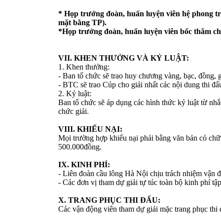
* Họp trưởng đoàn, huấn luyện viên hệ phong tr
mặt bằng TP).
*Họp trưởng đoàn, huấn luyện viên bốc thăm chi
VII. KHEN THƯỞNG VÀ KỶ LUẬT:
1. Khen thưởng:
- Ban tổ chức sẽ trao huy chương vàng, bạc, đồng, gi
- BTC sẽ trao Cúp cho giải nhất các nội dung thi đấ
2. Kỷ luật:
Ban tổ chức sẽ áp dụng các hình thức kỷ luật từ nhắ
chức giải.
VIII. KHIẾU NẠI:
Mọi trường hợp khiếu nại phải bằng văn bản có chữ k
500.000đồng.
IX. KINH PHÍ:
- Liên đoàn cầu lông Hà Nội chịu trách nhiệm vận độn
- Các đơn vị tham dự giải tự túc toàn bộ kinh phí tậ
X. TRANG PHỤC THI ĐẤU:
Các vận động viên tham dự giải mặc trang phục thi 