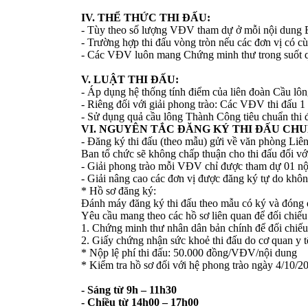
IV. THỂ THỨC THI ĐẤU:
- Tùy theo số lượng VĐV tham dự ở mỗi nội dung BTC
- Trường hợp thi đấu vòng tròn nếu các đơn vị có cù
- Các VĐV luôn mang Chứng minh thư trong suốt quá 
V. LUẬT THI ĐẤU:
- Áp dụng hệ thống tính điểm của liên đoàn Cầu lông
- Riêng đối với giải phong trào: Các VĐV thi đấu 1 
- Sử dụng quả cầu lông Thành Công tiêu chuẩn thi 
VI. NGUYÊN TẮC ĐĂNG KÝ THI ĐẤU CHU
- Đăng ký thi đấu (theo mẫu) gửi về văn phòng Li
Ban tổ chức sẽ không chấp thuận cho thi đấu đối vớ
- Giải phong trào mỗi VĐV chỉ được tham dự 01 nội
- Giải nâng cao các đơn vị được đăng ký tự do khô
* Hồ sơ đăng ký:
Đánh máy đăng ký thi đấu theo mẫu có ký và đóng 
Yêu cầu mang theo các hồ sơ liên quan để đối chiếu
1. Chứng minh thư nhân dân bản chính để đối chiếu
2. Giấy chứng nhận sức khoẻ thi đấu do cơ quan y tế
* Nộp lệ phí thi đấu: 50.000 đồng/VĐV/nội dung
* Kiểm tra hồ sơ đối với hệ phong trào ngày 4/10/
- Sáng từ 9h – 11h30
- Chiều từ 14h00 – 17h00