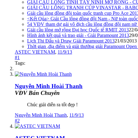
GIẢI CẦU LÔNG TỈNH TÂY NINH MỞ RỘNG - CU
GIẢI CẦU LÔNG TRANH CÚP VINASTAR - BABO
Giải cầu lông đồng đội toàn quốc tranh cup Pro Ace 201
<Kết Qủa> Giải Cầu lông đồng đội Nam - Nữ toàn quố
54 VĐV tham dự gải vô địch cầu lông đồng đội nam nữ
Giải cầu lông mở rộng Đại học Quốc tế RMIT 2013
22/0
Hình ảnh kết quả và trao giải - Giải Paramount 2013
29/0
Lịch Thi Đấu và Draw Giải Paramount 2013
21/03/2013
Thời gian ,địa điểm và giải thưởng giải Paramount Open 
ASTEC VIETNAM
,
11/9/13
#1
Tags:
Nguyễn Minh Hoài Thanh
VĐV Bán Chuyên
Chúc giải diễn ra tốt đẹp !
Nguyễn Minh Hoài Thanh
,
11/9/13
#2