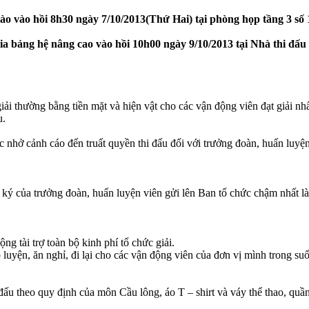
ào vào hồi 8h30 ngày 7/10/2013(Thứ Hai) tại phòng họp tầng 3 s
a bảng hệ nâng cao vào hồi 10h00 ngày 9/10/2013 tại Nhà thi đấu
ải thường bằng tiền mặt và hiện vật cho các vận động viên đạt giải nhất
u.
c nhở cảnh cáo đến truất quyền thi đấu đối với trưởng đoàn, huấn luyệ
ý của trưởng đoàn, huấn luyện viên gửi lên Ban tổ chức chậm nhất là 1
g tài trợ toàn bộ kinh phí tổ chức giải.
p luyện, ăn nghỉ, đi lại cho các vận động viên của đơn vị mình trong suố
đấu theo quy định của môn Cầu lông, áo T – shirt và váy thể thao, quần