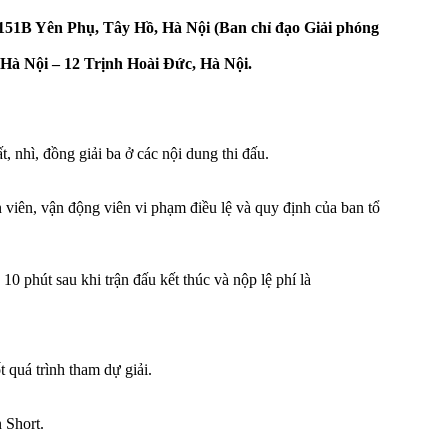
ố 151B Yên Phụ, Tây Hồ, Hà Nội (Ban chỉ đạo Giải phóng
 Hà Nội – 12 Trịnh Hoài Đức, Hà Nội.
, nhì, đồng giải ba ở các nội dung thi đấu.
n viên, vận động viên vi phạm điều lệ và quy định của ban tổ
0 phút sau khi trận đấu kết thúc và nộp lệ phí là
t quá trình tham dự giải.
 Short.