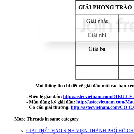
Mọi thông tin chi tiết về giải đấu mời các bạn xe
- Điều lệ giải đấu:
http://astecvietnam.com/DIE
-
Mẫu đăng ký giải đấu:
http://astecvietnam.com/Ma
- Cơ cấu giải thưởng:
http://astecvietnam.com/
More Threads in same category
GIẢI THỂ THAO SINH VIÊN THÀNH PHỐ HỒ CH