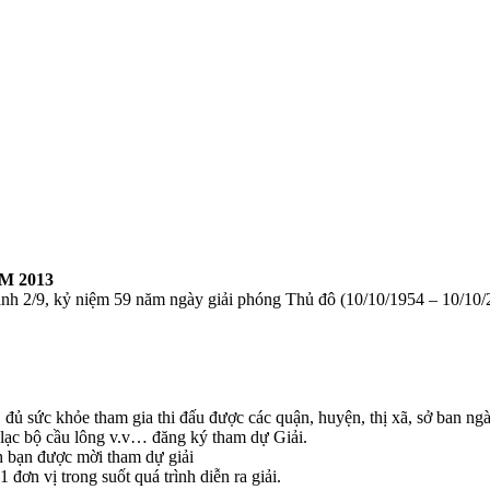
M 2013
2/9, kỷ niệm 59 năm ngày giải phóng Thủ đô (10/10/1954 – 10/10/20
đủ sức khỏe tham gia thi đấu được các quận, huyện, thị xã, sở ban n
 lạc bộ cầu lông v.v… đăng ký tham dự Giải.
h bạn được mời tham dự giải
đơn vị trong suốt quá trình diễn ra giải.