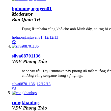
hphuong.nguyen81
Moderator
Ban Quản Trị
Đụng Rumbaka cũng khó cho anh Minh đây, nhưng hi vọn
hphuong.nguyen81
,
12/12/13
#2
silva08701136
VĐV Phong Trào
hehe vui rồi. Tay Rumbaka này phong độ thất thường lắm
chương vàng seagame trong sự nghiệp.
silva08701136
,
12/12/13
#3
congkhanhqs
VĐV Phong Trào