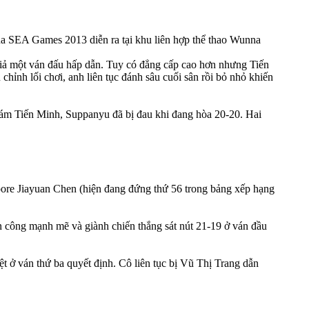
a SEA Games 2013 diễn ra tại khu liên hợp thể thao Wunna
giả một ván đấu hấp dẫn. Tuy có đẳng cấp cao hơn nhưng Tiến
chỉnh lối chơi, anh liên tục đánh sâu cuối sân rồi bỏ nhỏ khiến
 bám Tiến Minh, Suppanyu đã bị đau khi đang hòa 20-20. Hai
gapore Jiayuan Chen (hiện đang đứng thứ 56 trong bảng xếp hạng
ấn công mạnh mẽ và giành chiến thắng sát nút 21-19 ở ván đầu
ệt ở ván thứ ba quyết định. Cô liên tục bị Vũ Thị Trang dẫn