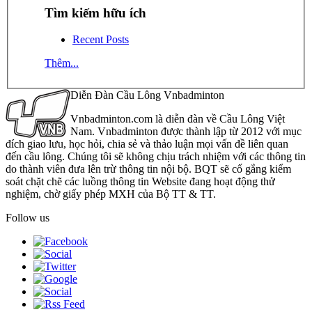
Tìm kiếm hữu ích
Recent Posts
Thêm...
Diễn Đàn Cầu Lông Vnbadminton
Vnbadminton.com là diễn đàn về Cầu Lông Việt
Nam. Vnbadminton được thành lập từ 2012 với mục
đích giao lưu, học hỏi, chia sẻ và thảo luận mọi vấn đề liên quan
đến cầu lông. Chúng tôi sẽ không chịu trách nhiệm với các thông tin
do thành viên đưa lên trừ thông tin nội bộ. BQT sẽ cố gắng kiểm
soát chặt chẽ các luồng thông tin Website đang hoạt động thử
nghiệm, chờ giấy phép MXH của Bộ TT & TT.
Follow us