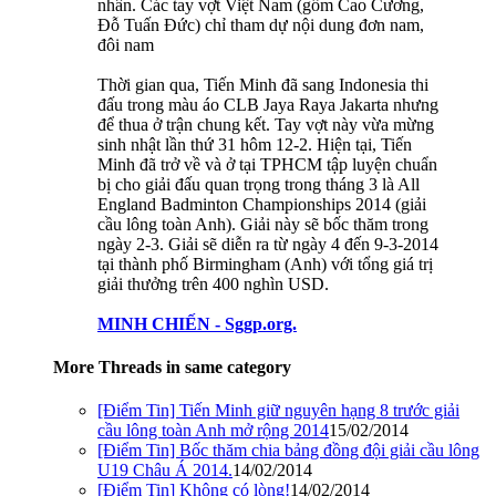
nhân. Các tay vợt Việt Nam (gồm Cao Cương,
Đỗ Tuấn Đức) chỉ tham dự nội dung đơn nam,
đôi nam
Thời gian qua, Tiến Minh đã sang Indonesia thi
đấu trong màu áo CLB Jaya Raya Jakarta nhưng
để thua ở trận chung kết. Tay vợt này vừa mừng
sinh nhật lần thứ 31 hôm 12-2. Hiện tại, Tiến
Minh đã trở về và ở tại TPHCM tập luyện chuẩn
bị cho giải đấu quan trọng trong tháng 3 là All
England Badminton Championships 2014 (giải
cầu lông toàn Anh). Giải này sẽ bốc thăm trong
ngày 2-3. Giải sẽ diễn ra từ ngày 4 đến 9-3-2014
tại thành phố Birmingham (Anh) với tổng giá trị
giải thưởng trên 400 nghìn USD.
MINH CHIẾN - Sggp.org.
More Threads in same category
[Điểm Tin] Tiến Minh giữ nguyên hạng 8 trước giải
cầu lông toàn Anh mở rộng 2014
15/02/2014
[Điểm Tin] Bốc thăm chia bảng đồng đội giải cầu lông
U19 Châu Á 2014.
14/02/2014
[Điểm Tin] Không có lòng!
14/02/2014