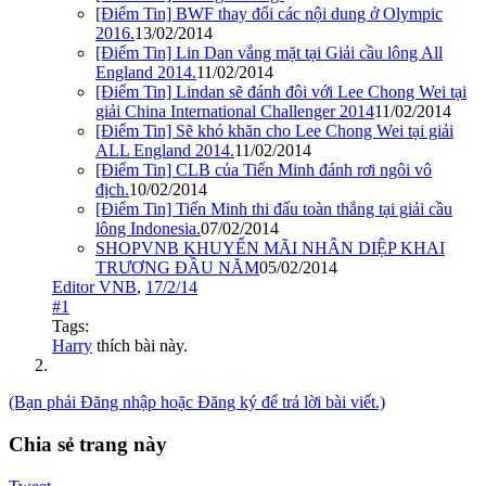
[Điểm Tin] BWF thay đổi các nội dung ở Olympic
2016.
13/02/2014
[Điểm Tin] Lin Dan vắng mặt tại Giải cầu lông All
England 2014.
11/02/2014
[Điểm Tin] Lindan sẽ đánh đôi với Lee Chong Wei tại
giải China International Challenger 2014
11/02/2014
[Điểm Tin] Sẽ khó khăn cho Lee Chong Wei tại giải
ALL England 2014.
11/02/2014
[Điểm Tin] CLB của Tiến Minh đánh rơi ngôi vô
địch.
10/02/2014
[Điểm Tin] Tiến Minh thi đấu toàn thắng tại giải cầu
lông Indonesia.
07/02/2014
SHOPVNB KHUYẾN MÃI NHÂN DIỆP KHAI
TRƯƠNG ĐẦU NĂM
05/02/2014
Editor VNB
,
17/2/14
#1
Tags:
Harry
thích bài này.
(Bạn phải Đăng nhập hoặc Đăng ký để trả lời bài viết.)
Chia sẻ trang này