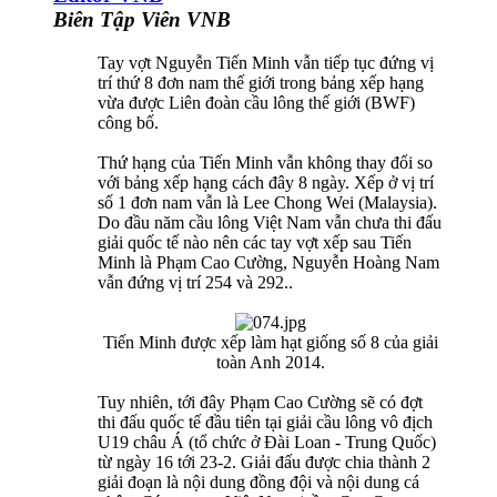
Biên Tập Viên VNB
Tay vợt Nguyễn Tiến Minh vẫn tiếp tục đứng vị
trí thứ 8 đơn nam thế giới trong bảng xếp hạng
vừa được Liên đoàn cầu lông thế giới (BWF)
công bố.
Thứ hạng của Tiến Minh vẫn không thay đổi so
với bảng xếp hạng cách đây 8 ngày. Xếp ở vị trí
số 1 đơn nam vẫn là Lee Chong Wei (Malaysia).
Do đầu năm cầu lông Việt Nam vẫn chưa thi đấu
giải quốc tế nào nên các tay vợt xếp sau Tiến
Minh là Phạm Cao Cường, Nguyễn Hoàng Nam
vẫn đứng vị trí 254 và 292..
Tiến Minh được xếp làm hạt giống số 8 của giải
toàn Anh 2014.​
Tuy nhiên, tới đây Phạm Cao Cường sẽ có đợt
thi đấu quốc tế đầu tiên tại giải cầu lông vô địch
U19 châu Á (tổ chức ở Đài Loan - Trung Quốc)
từ ngày 16 tới 23-2. Giải đấu được chia thành 2
giải đoạn là nội dung đồng đội và nội dung cá