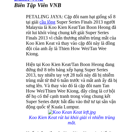
Biên Tập Viên VNB
PETALING JAYA: Cặp đôi nam hạt giống số 8
tại giải
cầu lông
Super Series Finals 2013 người
Malaysia là Koo Kien Keat/Tan Boon Heong đã
rút lui khỏi vòng chung kết giải Super Series
Finals 2013 vì chấn thương nhiễm trùng mắt của
Koo Kien Keat và thay vào cặp đôi này là đồng
đội của anh ấy là Thien How Wei/Tan Wee
Kiong.
Hiện tại Koo Kien Keat/Tan Boon Heong đang
đứng thứ 8 trên bảng xếp hạng Super Series
2013, tuy nhiên tay vợt 28 tuổi này đã bị nhiễm
trùng mắt từ thứ 6 tuần trước và mắt anh ấy đã bị
sưng lên. Và thay vào đó là cặp đôi nam Tan
How Wei/Thien Wee Kiong, đây cũng là cơ hội
để họ có thể cạnh tranh trong vòng chung kết
Super Series được bắt đầu vào thứ tư tại sân vận
động quốc tế Kuala Lumpur.
Koo Kien Keat rút lui khỏi giải vì nhiễm trùng
mắt.