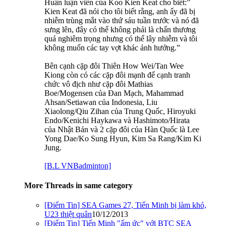
Huấn luận viên của Koo Kien Keat cho biết:”
Kien Keat đã nói cho tôi biết rằng, anh ấy đã bị
nhiễm trùng mắt vào thứ sáu tuần trước và nó đã
sưng lên, đây có thể không phải là chấn thương
quá nghiêm trọng nhưng có thể lây nhiễm và tôi
không muốn các tay vợt khác ảnh hưởng.”
Bên cạnh cặp đôi Thiên How Wei/Tan Wee
Kiong còn có các cặp đôi mạnh để cạnh tranh
chức vô địch như cặp đôi Mathias
Boe/Mogensen của Đan Mạch, Mahammad
Ahsan/Setiawan của Indonesia, Liu
Xiaolong/Qiu Zihan của Trung Quốc, Hiroyuki
Endo/Kenichi Haykawa và Hashimoto/Hirata
của Nhật Bản và 2 cặp đôi của Hàn Quốc là Lee
Yong Dae/Ko Sung Hyun, Kim Sa Rang/Kim Ki
Jung.
[B.L VNBadminton]
More Threads in same category
[Điểm Tin] SEA Games 27, Tiến Minh bị làm khó,
U23 thiệt quân
10/12/2013
[Điểm Tin] Tiến Minh "ấm ức" với BTC SEA