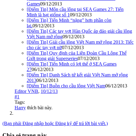
Games
09/12/2013
[Điểm Tin] Môn cầu lông tại SEA Games 27: Tiến
Minh là hạt giống số 1
09/12/2013
[Điểm Tin] Tiến Minh “nặng” hơn phần còn
lại.
09/12/2013
[Điểm Tin] Các tay vợt Hàn Quốc áp đảo giải cầu lông
Việt Nam mở rộng
09/12/2013
[Điểm Tin] Giải cầu lông Việt Nam mở rộng 2013: Tiếc
cho các tay vợt nữ
07/12/2013
[Điểm Tin] Quy định của Liên Đoàn Cầu Lông Thế
Giới trong giải Superseries
07/12/2013
[Điểm Tin] Tiến Minh có lợi thế ở SEA Games
27
06/12/2013
[Điểm Tin] Danh Sách tứ kết giải Việt Nam mở rộng
2013
06/12/2013
[Điểm Tin] Buồn cho cầu lông Việt Nam
06/12/2013
Editor VNB
,
10/12/13
#1
Tags:
Harry
thích bài này.
(Bạn phải Đăng nhập hoặc Đăng ký để trả lời bài viết.)
Chia sẻ trang này