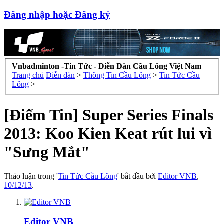
Đăng nhập hoặc Đăng ký
Vnbadminton -Tin Tức - Diễn Đàn Cầu Lông Việt Nam
Trang chủ
Diễn đàn
>
Thông Tin Cầu Lông
>
Tin Tức Cầu
Lông
>
[Điểm Tin] Super Series Finals
2013: Koo Kien Keat rút lui vì
"Sưng Mắt"
Thảo luận trong '
Tin Tức Cầu Lông
' bắt đầu bởi
Editor VNB
,
10/12/13
.
Editor VNB