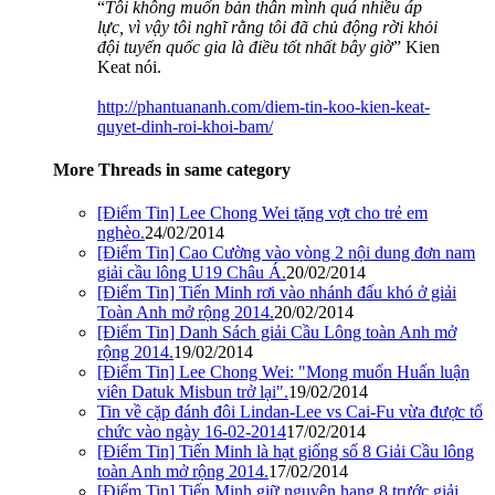
“
Tôi không muốn bản thân mình quá nhiều áp
lực, vì vậy tôi nghĩ rằng tôi đã chủ động rời khỏi
đội tuyển quốc gia là điều tốt nhất bây giờ
” Kien
Keat nói.
http://phantuananh.com/diem-tin-koo-kien-keat-
quyet-dinh-roi-khoi-bam/
More Threads in same category
[Điểm Tin] Lee Chong Wei tặng vợt cho trẻ em
nghèo.
24/02/2014
[Điểm Tin] Cao Cường vào vòng 2 nội dung đơn nam
giải cầu lông U19 Châu Á.
20/02/2014
[Điểm Tin] Tiến Minh rơi vào nhánh đấu khó ở giải
Toàn Anh mở rộng 2014.
20/02/2014
[Điểm Tin] Danh Sách giải Cầu Lông toàn Anh mở
rộng 2014.
19/02/2014
[Điểm Tin] Lee Chong Wei: "Mong muốn Huấn luận
viên Datuk Misbun trở lại".
19/02/2014
Tin về cặp đánh đôi Lindan-Lee vs Cai-Fu vừa được tổ
chức vào ngày 16-02-2014
17/02/2014
[Điểm Tin] Tiến Minh là hạt giống số 8 Giải Cầu lông
toàn Anh mở rộng 2014.
17/02/2014
[Điểm Tin] Tiến Minh giữ nguyên hạng 8 trước giải