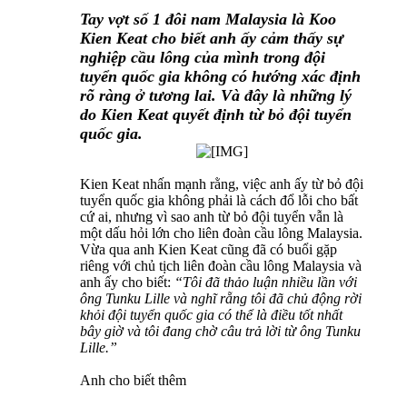
Tay vợt số 1 đôi nam Malaysia là Koo
Kien Keat cho biết anh ấy cảm thấy sự
nghiệp cầu lông của mình trong đội
tuyển quốc gia không có hướng xác định
rõ ràng ở tương lai. Và đây là những lý
do Kien Keat quyết định từ bỏ đội tuyển
quốc gia.
Kien Keat nhấn mạnh rằng, việc anh ấy từ bỏ đội
tuyển quốc gia không phải là cách đổ lỗi cho bất
cứ ai, nhưng vì sao anh từ bỏ đội tuyển vẫn là
một dấu hỏi lớn cho liên đoàn cầu lông Malaysia.
Vừa qua anh Kien Keat cũng đã có buổi gặp
riêng với chủ tịch liên đoàn cầu lông Malaysia và
anh ấy cho biết:
“Tôi đã thảo luận nhiều lần với
ông Tunku Lille và nghĩ rẵng tôi đã chủ động rời
khỏi đội tuyển quốc gia có thể là điều tốt nhất
bây giờ và tôi đang chờ câu trả lời từ ông Tunku
Lille.”
Anh cho biết thêm