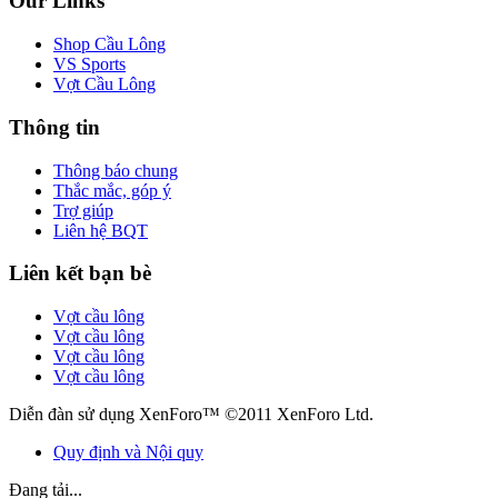
Our Links
Shop Cầu Lông
VS Sports
Vợt Cầu Lông
Thông tin
Thông báo chung
Thắc mắc, góp ý
Trợ giúp
Liên hệ BQT
Liên kết bạn bè
Vợt cầu lông
Vợt cầu lông
Vợt cầu lông
Vợt cầu lông
Diễn đàn sử dụng XenForo™ ©2011 XenForo Ltd.
Quy định và Nội quy
Đang tải...