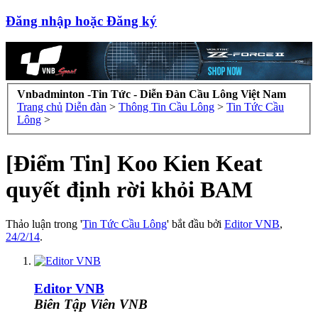
Đăng nhập hoặc Đăng ký
Vnbadminton -Tin Tức - Diễn Đàn Cầu Lông Việt Nam
Trang chủ
Diễn đàn
>
Thông Tin Cầu Lông
>
Tin Tức Cầu
Lông
>
[Điểm Tin] Koo Kien Keat
quyết định rời khỏi BAM
Thảo luận trong '
Tin Tức Cầu Lông
' bắt đầu bởi
Editor VNB
,
24/2/14
.
Editor VNB
Biên Tập Viên VNB