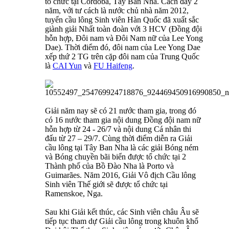
tổ chức tại Cordoba, Tây Ban Nha. Cách đây 2
năm, với tư cách là nước chủ nhà năm 2012,
tuyển cầu lông Sinh viên Hàn Quốc đã xuất sắc
giành giải Nhất toàn đoàn với 3 HCV (Đồng đội
hỗn hợp, Đôi nam và Đôi Nam nữ của Lee Yong
Dae). Thời điểm đó, đôi nam của Lee Yong Dae
xếp thứ 2 TG trên cặp đôi nam của Trung Quốc
là
CAI Yun
và
FU Haifeng
.
Giải năm nay sẽ có 21 nước tham gia, trong đó
có 16 nước tham gia nội dung Đồng đội nam nữ
hỗn hợp từ 24 - 26/7 và nội dung Cá nhân thi
đấu từ 27 – 29/7. Cùng thời điểm diễn ra Giải
cầu lông tại Tây Ban Nha là các giải Bóng ném
và Bóng chuyền bãi biển được tổ chức tại 2
Thành phố của Bồ Đào Nha là Porto và
Guimarães. Năm 2016, Giải Vô địch Cầu lông
Sinh viên Thế giới sẽ được tổ chức tại
Ramenskoe, Nga.
Sau khi Giải kết thúc, các Sinh viên châu Âu sẽ
tiếp tục tham dự Giải cầu lông trong khuôn khổ