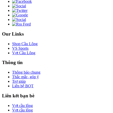
Our Links
Shop Cầu Lông
VS Sports
Vợt Cầu Lông
Thông tin
Thông báo chung
Thắc mắc, góp ý
Trợ giúp
Liên hệ BQT
Liên kết bạn bè
Vợt cầu lông
Vợt cầu lông