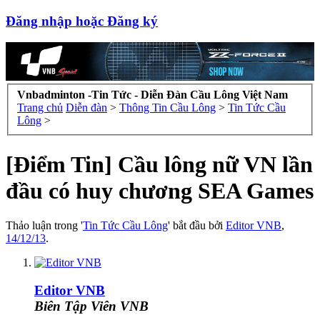
Đăng nhập hoặc Đăng ký
Vnbadminton -Tin Tức - Diễn Đàn Cầu Lông Việt Nam
Trang chủ
Diễn đàn
>
Thông Tin Cầu Lông
>
Tin Tức Cầu
Lông
>
[Điểm Tin] Cầu lông nữ VN lần
đầu có huy chương SEA Games
Thảo luận trong '
Tin Tức Cầu Lông
' bắt đầu bởi
Editor VNB
,
14/12/13
.
Editor VNB
Biên Tập Viên VNB