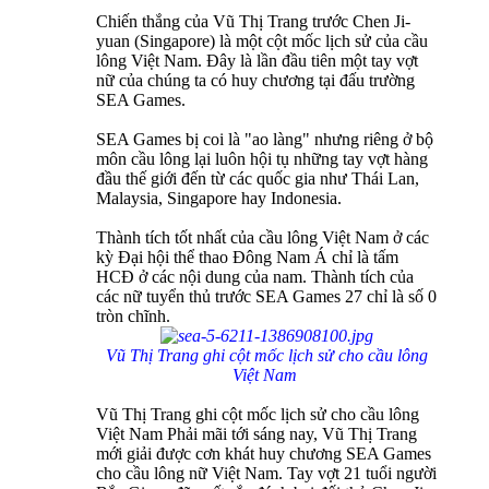
Chiến thắng của Vũ Thị Trang trước Chen Ji-
yuan (Singapore) là một cột mốc lịch sử của cầu
lông Việt Nam. Đây là lần đầu tiên một tay vợt
nữ của chúng ta có huy chương tại đấu trường
SEA Games.
SEA Games bị coi là "ao làng" nhưng riêng ở bộ
môn cầu lông lại luôn hội tụ những tay vợt hàng
đầu thế giới đến từ các quốc gia như Thái Lan,
Malaysia, Singapore hay Indonesia.
Thành tích tốt nhất của cầu lông Việt Nam ở các
kỳ Đại hội thể thao Đông Nam Á chỉ là tấm
HCĐ ở các nội dung của nam. Thành tích của
các nữ tuyển thủ trước SEA Games 27 chỉ là số 0
tròn chĩnh.
Vũ Thị Trang ghi cột mốc lịch sử cho cầu lông
Việt Nam
Vũ Thị Trang ghi cột mốc lịch sử cho cầu lông
Việt Nam Phải mãi tới sáng nay, Vũ Thị Trang
mới giải được cơn khát huy chương SEA Games
cho cầu lông nữ Việt Nam. Tay vợt 21 tuổi người