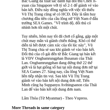
Bắc Giang đã xuất sắc đánh bại đối thủ Chen Ji-
yuan của Singapore với tỷ số 2-1 để giành vé vào
bán kết. Điều này đồng nghĩa với việc tối thiểu
Vũ Thị Trang cũng sẽ có HCĐ. Đây là tấm huy
chương đầu tiên của cầu lông nữ Việt Nam ở đấu
trường SEA Games. "Về trình độ, đối thủ có
nhỉnh hơn tôi một chút.
Tuy nhiên, hôm nay tôi đã chơi cố gắng, gặp một
chút may mắn và giành chiến thắng. Khó có thể
diễn tả hết được cảm xúc của tôi lúc này", Vũ
Thị Trang chia sẻ sau khi giành vé vào bán kết.
Đối thủ của cô gái đến từ Bắc Giang tại bán kết
là VĐV Ongbamrungphan Busanan của Thái
Lan. Ongbamrungphan đang đứng thứ 22 thế
giới và là hạt giống số hai tại nội dung đơn nữ tại
SEA Games 27. Sáng nay, cầu lông Việt Nam
liên tiếp nhận tin vui. Sau khi Vũ Thị Trang
giành vé vào bán kết nội dung đơn nữ, Tiến
Minh cũng hạ Suppanyu Avihingsanon của Thái
Lan để vào bán kết nội dung đơn nam.
Lâm Thỏa (Từ Myanmar) - Theo Vnpress.
More Threads in same category