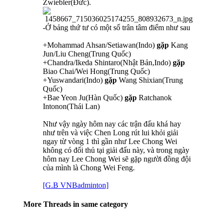
Zwiebler(Đức).
-Ở bảng thứ tư có một số trân tâm điểm như sau
+Mohammad Ahsan/Setiawan(Indo)
gặp
Kang
Jun/Liu Cheng(Trung Quốc)
+Chandra/Ikeda Shintaro(Nhật Bản,Indo)
gặp
Biao Chai/Wei Hong(Trung Quốc)
+Yuswandari(Indo)
gặp
Wang Shixian(Trung
Quốc)
+Bae Yeon Ju(Hàn Quốc)
gặp
Ratchanok
Intonon(Thái Lan)
Như vậy ngày hôm nay các trận đấu khá hay
như trên và việc Chen Long rút lui khỏi giải
ngay từ vòng 1 thì gần như Lee Chong Wei
không có đối thủ tại giải đấu này, và trong ngày
hôm nay Lee Chong Wei sẽ gặp người đồng đội
của mình là Chong Wei Feng.
[G.B VNBadminton]
More Threads in same category