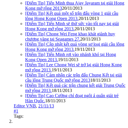
[Điểm Tin] Tiến Minh thua Ajay Jayaram tại giải Hong
Kong mở rộng 2013
20/11/2013
[Điểm Tin] Kết quả một số trận đấu vòng 1 giải cầu
lông Hong Kong Open 2013.
20/11/2013
[Điểm Tin] Tiến Minh sẽ thử sức vào tối nay tại giải
Hong Kong mở rộng 2013.
20/11/2013
[Điểm Tin] Chong Wei Feng khao khát giành huy
chương vàng tại Seagames 27.
20/11/2013
[Điểm Tin] Cập nhật kết quả vòng sơ loại giải cầu lông
Hong Kong mở rộng 2013.
19/11/2013
[Điểm Tin] Tiến Minh rơi vào nhánh khó tại Hong
Kong Open 2013.
19/11/2013
[Điểm Tin] Lee Chong Wei sẽ trở lại giải Hong Kong
mở rộng 2013.
19/11/2013
[Điểm Tin] Cảm nhận các trận đấu Chung Kết tại giải
cầu lông Trung Quốc mở rộng 2013
18/11/2013
[Điểm Tin] Kết quả các trận chung kết giải Trung Quốc
mở rộng 2013.
18/11/2013
[Điểm Tin] Cao Cường chỉ đoạt ngôi á quân giải trẻ
Hàn Quốc.
18/11/2013
Editor VNB
,
21/11/13
#1
Tags: