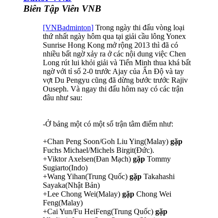
Biên Tập Viên VNB
[VNBadminton]
Trong ngày thi đấu vòng loại
thứ nhất ngày hôm qua tại giải cầu lông Yonex
Sunrise Hong Kong mở rộng 2013 thì đã có
nhiều bất ngờ xảy ra ở các nội dung việc Chen
Long rút lui khỏi giải và Tiến Minh thua khá bất
ngờ với tỉ số 2-0 trước Ajay của Ấn Độ và tay
vợt Du Pengyu cũng đã dừng bước trước Rajiv
Ouseph. Và ngay thi đấu hôm nay có các trận
đâu như sau:
-Ở bảng một có một số trận tâm điểm như:
+Chan Peng Soon/Goh Liu Ying(Malay)
gặp
Fuchs Michael/Michels Birgit(Đức).
+Viktor Axelsen(Đan Mạch)
gặp
Tommy
Sugiarto(Indo)
+Wang Yihan(Trung Quốc)
gặp
Takahashi
Sayaka(Nhật Bản)
+Lee Chong Wei(Malay)
gặp
Chong Wei
Feng(Malay)
+Cai Yun/Fu HeiFeng(Trung Quốc)
gặp