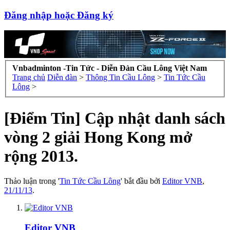
Đăng nhập hoặc Đăng ký
Vnbadminton -Tin Tức - Diễn Đàn Cầu Lông Việt Nam
Trang chủ
Diễn đàn
>
Thông Tin Cầu Lông
>
Tin Tức Cầu
Lông
>
[Điểm Tin] Cập nhật danh sách
vòng 2 giải Hong Kong mở
rộng 2013.
Thảo luận trong '
Tin Tức Cầu Lông
' bắt đầu bởi
Editor VNB
,
21/11/13
.
Editor VNB