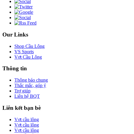
Our Links
Shop Cầu Lông
VS Sports
Vợt Cầu Lông
Thông tin
Thông báo chung
Thắc mắc, góp ý
Trợ giúp
Liên hệ BQT
Liên kết bạn bè
Vợt cầu lông
Vợt cầu lông
Vợt cầu lông