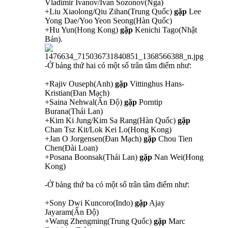
Vladimir Ivanov/Ivan Sozonov(Nga)
+Liu Xiaolong/Qiu Zihan(Trung Quốc)
gặp
Lee
Yong Dae/Yoo Yeon Seong(Hàn Quốc)
+Hu Yun(Hong Kong)
gặp
Kenichi Tago(Nhật
Bản).
-Ở bảng thứ hai có một số trân tâm điểm như:
+Rajiv Ouseph(Anh)
gặp
Vittinghus Hans-
Kristian(Đan Mạch)
+Saina Nehwal(Ấn Độ)
gặp
Porntip
Burana(Thái Lan)
+Kim Ki Jung/Kim Sa Rang(Hàn Quốc)
gặp
Chan Tsz Kit/Lok Kei Lo(Hong Kong)
+Jan O Jorgensen(Đan Mạch)
gặp
Chou Tien
Chen(Đài Loan)
+Posana Boonsak(Thái Lan)
gặp
Nan Wei(Hong
Kong)
-Ở bảng thứ ba có một số trân tâm điểm như:
+Sony Dwi Kuncoro(Indo)
gặp
Ajay
Jayaram(Ấn Độ)
+Wang Zhengming(Trung Quốc)
gặp
Marc