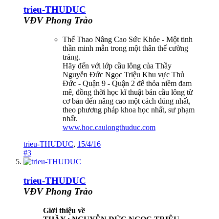
trieu-THUDUC
VĐV Phong Trào
Thể Thao Nâng Cao Sức Khỏe - Một tinh
thần minh mẫn trong một thân thể cường
tráng.
Hãy đến với lớp cầu lông của Thầy
Nguyễn Đức Ngọc Triệu Khu vực Thủ
Đức - Quận 9 - Quận 2 để thỏa niềm đam
mê, đồng thời học kĩ thuật bản cầu lông từ
cơ bản đến nâng cao một cách đúng nhất,
theo phương pháp khoa học nhất, sư phạm
nhất.
www.hoc.caulongthuduc.com
trieu-THUDUC
,
15/4/16
#3
trieu-THUDUC
VĐV Phong Trào
Giới thiệu về