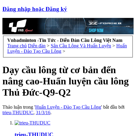
Đăng nhập hoặc Đăng ký
Vnbadminton -Tin Tức - Diễn Đàn Cầu Lông Việt Nam
Trang chủ
Diễn đàn
>
Sân Cầu Lông Và Huấn Luyện
>
Huấn
Luyện - Đào Tạo Cầu Lông
>
Dạy cầu lông từ cơ bản đến
nâng cao-Huấn luyện cầu lông
Thủ Đức-Q9-Q2
Thảo luận trong '
Huấn Luyện - Đào Tạo Cầu Lông
' bắt đầu bởi
trieu-THUDUC
,
31/3/16
.
trieu-THUDUC