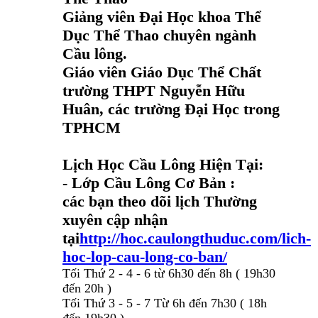
Giảng viên Đại Học khoa Thể
Dục Thể Thao chuyên ngành
Cầu lông.
Giáo viên Giáo Dục Thể Chất
trường THPT Nguyễn Hữu
Huân, các trường Đại Học trong
TPHCM
Lịch Học Cầu Lông Hiện Tại:
- Lớp Cầu Lông Cơ Bản :
các bạn theo dõi lịch Thường
xuyên cập nhận
tại
http://hoc.caulongthuduc.com/lich-
hoc-lop-cau-long-co-ban/
Tối Thứ 2 - 4 - 6 từ 6h30 đến 8h ( 19h30
đến 20h )
Tối Thứ 3 - 5 - 7 Từ 6h đến 7h30 ( 18h
đến 19h30 )