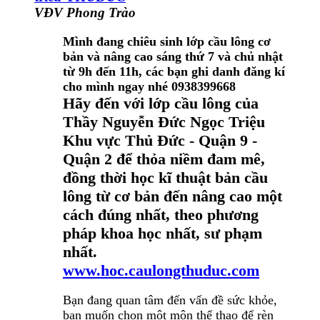
VĐV Phong Trào
Mình đang chiêu sinh lớp cầu lông cơ
bản và nâng cao sáng thứ 7 và chủ nhật
từ 9h đến 11h, các bạn ghi danh đăng kí
cho mình ngay nhé 0938399668
Hãy đến với lớp cầu lông của
Thầy Nguyễn Đức Ngọc Triệu
Khu vực Thủ Đức - Quận 9 -
Quận 2 để thỏa niềm đam mê,
đồng thời học kĩ thuật bản cầu
lông từ cơ bản đến nâng cao một
cách đúng nhất, theo phương
pháp khoa học nhất, sư phạm
nhất.
www.hoc.caulongthuduc.com
Bạn đang quan tâm đến vấn đề sức khỏe,
bạn muốn chọn một môn thể thao để rèn