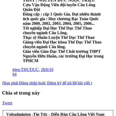
THẦY : NGUYỄN ĐỨC NGỌC TRIỆU
Cựu Vận Động Viên đội tuyển Cầu Lông
Quân Đội
Đẳng cấp : cấp 1 Quốc Gia. Đạt nhiều thành
tích quốc gia : Huy chương Bạc Toàn Quốc
năm 2000, 2002, 2003, 2004, 2005, 2006...
Tốt nghiệp Đại Học Thể Dục Thể Thao
chuyên ngành Cầu Lông.
Thạc sỹ Huấn Luyện Thể Dục Thể Thao
Giảng viên Đại Học khoa Thể Dục Thể Thao
chuyên ngành Cầu lông.
Giáo viên Giáo Dục Thể Chất trường THPT
Nguyễn Hữu Huân, các trường Đại Học trong
TPHCM
trieu-THUDUC
,
28/6/16
#4
(Bạn phải Đăng nhập hoặc Đăng ký để trả lời bài viết.)
Chia sẻ trang này
Tweet
Vnbadminton -Tin Tức - Diễn Đàn Cầu Lông Việt Nam