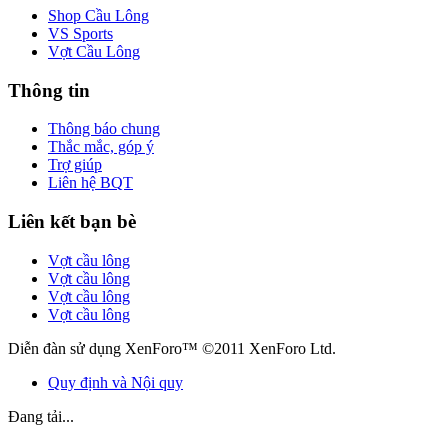
Shop Cầu Lông
VS Sports
Vợt Cầu Lông
Thông tin
Thông báo chung
Thắc mắc, góp ý
Trợ giúp
Liên hệ BQT
Liên kết bạn bè
Vợt cầu lông
Vợt cầu lông
Vợt cầu lông
Vợt cầu lông
Diễn đàn sử dụng XenForo™ ©2011 XenForo Ltd.
Quy định và Nội quy
Đang tải...