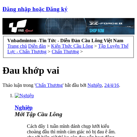
Đăng nhập hoặc Đăng ký
Vnbadminton -Tin Tức - Diễn Đàn Cầu Lông Việt Nam
Trang chủ
Diễn đàn
>
Kiến Thức Cầu Lông
>
Tập Luyện Thể
Lực - Chấn Thương
>
Chấn Thương
>
Đau khớp vai
Thảo luận trong '
Chấn Thương
' bắt đầu bởi
Nghiệp
,
24/4/16
.
Nghiệp
Mới Tập Cầu Lông
Cách đây 1 tuần mình đánh chụp lưới kiểu
choàng đầu thì mình cảm giác nó bị đau ê ẩm.