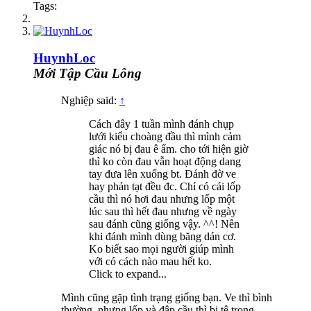
Tags:
HuynhLoc
Mới Tập Cầu Lông
Nghiệp said:
↑
Cách đây 1 tuần mình đánh chụp
lưới kiểu choàng đầu thì mình cảm
giác nó bị đau ê ẩm. cho tới hiện giờ
thì ko còn đau vẫn hoạt động dang
tay đưa lên xuống bt. Đánh đờ ve
hay phản tạt đều đc. Chỉ có cái lốp
cầu thì nó hơi đau nhưng lốp một
lúc sau thì hết đau nhưng về ngày
sau đánh cũng giống vậy. ^^! Nên
khi đánh mình dùng băng dán cơ.
Ko biết sao mọi người giúp mình
với có cách nào mau hết ko.
Click to expand...
Mình cũng gặp tình trạng giống bạn. Ve thì bình
thường, nhưng lốp và đập cầu thì bị tê trong