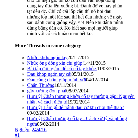
cho tới hiện giờ thì ko còn đau vẫn hoạt động
dang tay đưa lên xuống bt. Đánh đờ ve hay phản
tạt đều đc. Chỉ có cái lốp cầu thì nó hơi đau
nhưng lốp một lúc sau thì hết đau nhưng về ngày
sau đánh cũng giống vậy. ^^! Nên khi đánh mình
dùng băng dán cơ. Ko biết sao mọi người giúp
mình với có cách nào mau hết ko.
More Threads in same category
Nhức khớp ngón tay
20/11/2015
Nhức ống đồng xin chỉ giúp!
14/11/2015
Bài tập đơn giản, để có cổ tay khỏe.
11/03/2015
Đau khớp ngón tay cái
05/01/2015
Đau cẳng chân .giúp mình với
04/12/2014
Chấn Thướng
18/11/2014
gãy xương đòn phải
08/07/2014
[Lưu ý] Chấn thương khớp cổ tay thường gặp: Nguyên
nhân và cách điều trị
19/02/2014
[Lưu ý] Làm gì để tránh đau cơ khi chơi thể thao?
09/02/2014
[Lưu ý] Chấn thương cổ tay - Cách xử lý và phòng
ngừa
05/02/2014
Nghiệp
,
24/4/16
#1