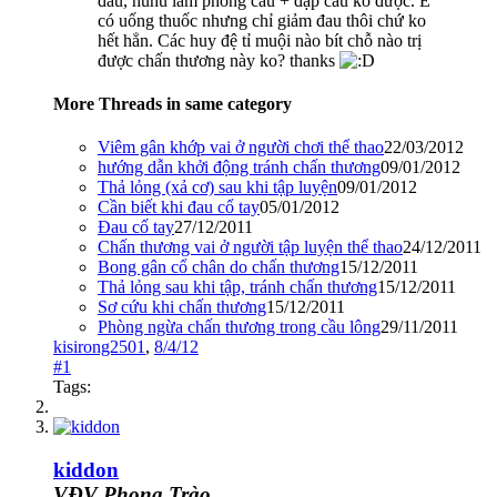
đau, huhu làm phông cầu + đập cầu ko được. E
có uống thuốc nhưng chỉ giảm đau thôi chứ ko
hết hẳn. Các huy đệ tỉ muội nào bít chỗ nào trị
được chấn thương này ko? thanks
More Threads in same category
Viêm gân khớp vai ở người chơi thể thao
22/03/2012
hướng dẫn khởi động tránh chấn thương
09/01/2012
Thả lỏng (xả cơ) sau khi tập luyện
09/01/2012
Cần biết khi đau cổ tay
05/01/2012
Đau cố tay
27/12/2011
Chấn thương vai ở người tập luyện thể thao
24/12/2011
Bong gân cổ chân do chấn thương
15/12/2011
Thả lỏng sau khi tập, tránh chấn thương
15/12/2011
Sơ cứu khi chấn thương
15/12/2011
Phòng ngừa chấn thương trong cầu lông
29/11/2011
kisirong2501
,
8/4/12
#1
Tags:
kiddon
VĐV Phong Trào