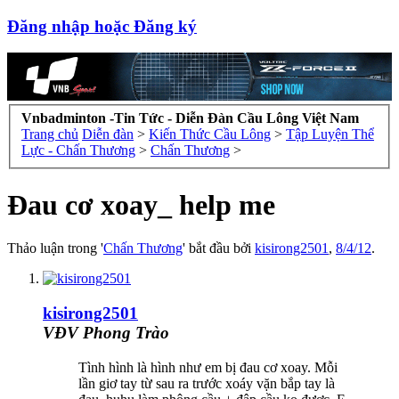
Đăng nhập hoặc Đăng ký
Vnbadminton -Tin Tức - Diễn Đàn Cầu Lông Việt Nam
Trang chủ
Diễn đàn
>
Kiến Thức Cầu Lông
>
Tập Luyện Thể
Lực - Chấn Thương
>
Chấn Thương
>
Đau cơ xoay_ help me
Thảo luận trong '
Chấn Thương
' bắt đầu bởi
kisirong2501
,
8/4/12
.
kisirong2501
VĐV Phong Trào
Tình hình là hình như em bị đau cơ xoay. Mỗi
lần giơ tay từ sau ra trước xoáy vặn bắp tay là