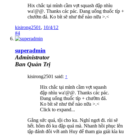
Hix chắc tại mình cầm vợt squash đập nhìu
wa'@@. Thanks các pác. Đang uống thuốc típ +
chườm đá. Ko bít sẽ như thế nào nữa >.<
kisirong2501
,
10/4/12
#4
superadmin
Administrator
Ban Quản Trị
kisirong2501 said:
↑
Hix chắc tại mình cầm vợt squash
đập nhìu wa'@@. Thanks các pác.
Đang uống thuốc típ + chườm đá.
Ko bít sẽ như thế nào nữa >.<
Click to expand...
Gắng sức quá, tội cho ku. Nghỉ ngơi đi. rùi sẽ
hết. hôm đó ku đập quá mà. Nhanh hồi phục lên
tập đánh đôi với anh Huy để tham gia giải kìa ku