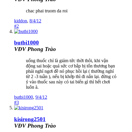
chac phai truom da roi
kiddon
,
8/4/12
#2
butbi1000
VĐV Phong Trào
uống thuốc chỉ là giảm tức thời thôi, khi vận
động sai hoặc quá sức cơ bắp bị tổn thương bạn
phải nghỉ ngơi đề nó phục hồi lại ( thường nghỉ
từ 2 -3 tuần ), nếu bị khớp thì đi nắn lại. đừng có
ỷ vào thuốc sau này có tai biến gì thì hết chơi
luôn à.
butbi1000
,
9/4/12
#3
kisirong2501
VĐV Phong Trào