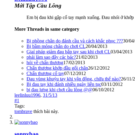
Mới Tập Cầu Lông
Em bị đau khi gập cổ tay mạnh xuống. Đau nhói ở khớp n
More Threads in same category
Bị phồng chân do đánh cầu và cách khắc phục ???
30/04
Bị bầm móng chân do chơi CL
20/04/2013
Giaỉ pháp giảm đau bắp tay sau khi chơi CL
03/04/2013
phải làm sao đây các bác?
21/02/2013
hỏi về chấn thương
17/02/2013
Chấn thương khớp đầu gối chân
26/12/2012
Chấn thương cổ tay
07/12/2012
Đau vùng khuỷu tay khi vận động, chữa thế nào?
26/11/
Bị đau tay khi đánh nhiều ngày liên tục
03/11/2012
bị đau lưng khi chơi cầu lông @@
06/10/2012
leelinluu1996
,
31/5/13
#1
Tags:
tombrave
thích bài này.
sonnybao