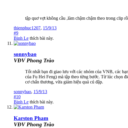
tập quơ vợt không cầu ,làm chậm chậm theo trong clip rồi
thienphuc1207
,
15/9/13
#9
Binh Le
thích bài này.
sonnybao
VĐV Phong Trào
Tốt nhất bạn đi giao lưu với các nhóm của VNB, các bạn
của Fu Hei Feng) mà tập theo từng bước. Từ lúc chọn điểm
cơ chấn thương, vừa giảm hiệu quả cú đập.
sonnybao
,
15/9/13
#10
Binh Le
thích bài này.
Karston Pham
VĐV Phong Trào