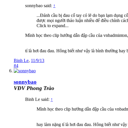
sonnybao said:
↑
...Đánh cầu bị đau cổ tay có lẽ do bạn lạm dụng c
được mọi người thảo luận nhiều để điều chỉnh các
Click to expand...
Mình học theo clip hướng dẫn đập cầu của vnbadminton, 
tí là hơi đau đau. Hông biết như vậy là bình thường hay
Binh Le
,
11/9/13
#4
sonnybao
VĐV Phong Trào
Binh Le said:
↑
Mình học theo clip hướng dẫn đập cầu của vnbadmi
hay làm nặng tí là hơi đau đau. Hông biết như vậy