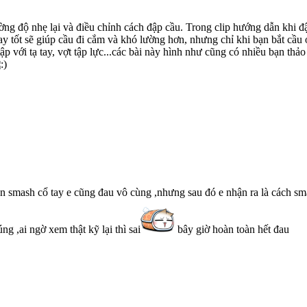
ng độ nhẹ lại và điều chỉnh cách đập cầu. Trong clip hướng dẫn khi đập
y tốt sẽ giúp cầu đi cắm và khó lường hơn, nhưng chỉ khi bạn bắt cầu ở 
ập với tạ tay, vợt tập lực...các bài này hình như cũng có nhiều bạn thảo
lần smash cổ tay e cũng đau vô cùng ,nhưng sau đó e nhận ra là cách sm
g ,ai ngờ xem thật kỹ lại thì sai
bây giờ hoàn toàn hết đau