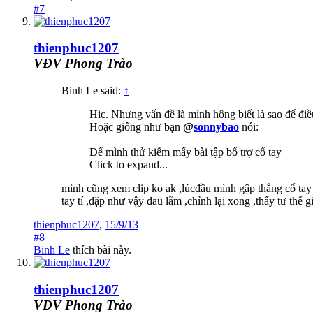
#7
thienphuc1207
VĐV Phong Trào
Binh Le said:
↑
Hic. Nhưng vấn đề là mình hông biết là sao để điề
Hoặc giống như bạn
@
sonnybao
nói:
Để mình thử kiếm mấy bài tập bổ trợ cổ tay
Click to expand...
mình cũng xem clip ko ak ,lúcđầu mình gập thẳng cổ tay xu
tay tí ,đặp như vậy đau lắm ,chỉnh lại xong ,thấy tư thế 
thienphuc1207
,
15/9/13
#8
Binh Le
thích bài này.
thienphuc1207
VĐV Phong Trào