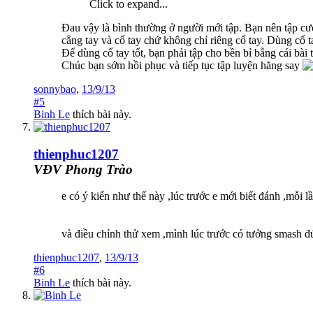
Click to expand...
Đau vậy là bình thường ở người mới tập. Bạn nên tập cườ
cẳng tay và cổ tay chứ không chỉ riêng cổ tay. Dùng cổ ta
Để dùng cổ tay tốt, bạn phải tập cho bền bỉ bằng cái bài t
Chúc bạn sớm hồi phục và tiếp tục tập luyện hăng say
sonnybao
,
13/9/13
#5
Binh Le
thích bài này.
thienphuc1207
VĐV Phong Trào
e có ý kiến như thế này ,lúc trước e mới biết đánh ,mỗi 
và điều chỉnh thử xem ,mình lúc trước có tưởng smash đún
thienphuc1207
,
13/9/13
#6
Binh Le
thích bài này.