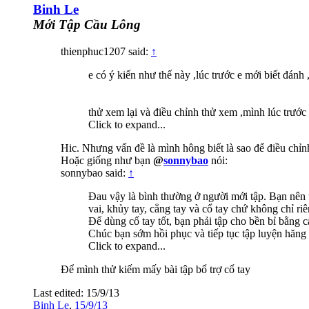
Binh Le
Mới Tập Cầu Lông
thienphuc1207 said:
↑
e có ý kiến như thế này ,lúc trước e mới biết đán
thử xem lại và điều chỉnh thử xem ,mình lúc trước 
Click to expand...
Hic. Nhưng vấn đề là mình hông biết là sao để điều chỉnh
Hoặc giống như bạn
@
sonnybao
nói:
sonnybao said:
↑
Đau vậy là bình thường ở người mới tập. Bạn nên t
vai, khủy tay, cẳng tay và cổ tay chứ không chỉ riê
Để dùng cổ tay tốt, bạn phải tập cho bền bỉ bằng cá
Chúc bạn sớm hồi phục và tiếp tục tập luyện hăng
Click to expand...
Để mình thử kiếm mấy bài tập bổ trợ cổ tay
Last edited:
15/9/13
Binh Le
,
15/9/13