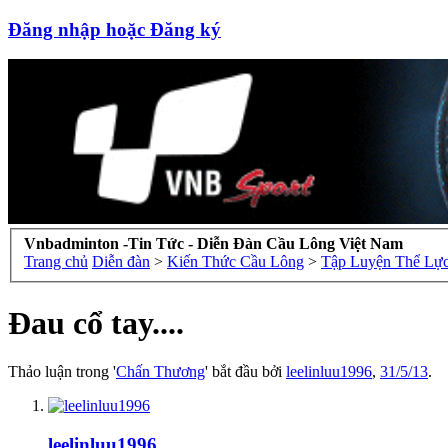
Đăng nhập hoặc Đăng ký
Vnbadminton -Tin Tức - Diễn Đàn Cầu Lông Việt Nam
Trang chủ
Diễn đàn
>
Kiến Thức Cầu Lông
>
Tập Luyện Thể Lực
Đau cổ tay....
Thảo luận trong '
Chấn Thương
' bắt đầu bởi
leelinluu1996
,
31/5/13
.
leelinluu1996