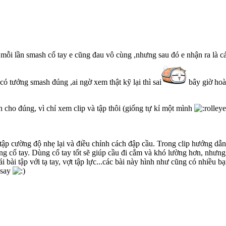
h ,mỗi lần smash cổ tay e cũng đau vô cùng ,nhưng sau đó e nhận ra là 
có tưởng smash đúng ,ai ngờ xem thật kỹ lại thì sai
bây giờ hoà
 cho đúng, vì chỉ xem clip và tập thôi (giống tự kỉ một mình
ập cường độ nhẹ lại và điều chỉnh cách đập cầu. Trong clip hướng dẫn 
ng cổ tay. Dùng cổ tay tốt sẽ giúp cầu đi cắm và khó lường hơn, nhưng c
i bài tập với tạ tay, vợt tập lực...các bài này hình như cũng có nhiều bạ
 say