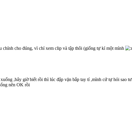
u chỉnh cho đúng, vì chỉ xem clip và tập thôi (giống tự kỉ một mình
ống ,bây giờ biết rồi thì lúc đập vặn bắp tay tí ,mình cứ tự hỏi sao tư
giống nên OK rồi