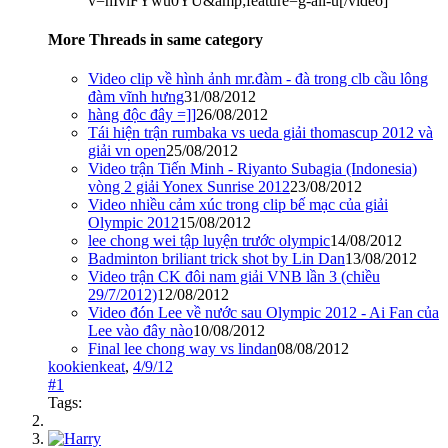
v=hIvlFYwu0YU&amp;feature=g-all-u[/video]
More Threads in same category
Video clip về hình ảnh mr.đàm - đà trong clb cầu lông
đàm vĩnh hưng
31/08/2012
hàng độc đây =]]
26/08/2012
Tái hiện trận rumbaka vs ueda giải thomascup 2012 và
giải vn open
25/08/2012
Video trận Tiến Minh - Riyanto Subagia (Indonesia)
vòng 2 giải Yonex Sunrise 2012
23/08/2012
Video nhiều cảm xúc trong clip bế mạc của giải
Olympic 2012
15/08/2012
lee chong wei tập luyện trước olympic
14/08/2012
Badminton briliant trick shot by Lin Dan
13/08/2012
Video trận CK đôi nam giải VNB lần 3 (chiều
29/7/2012)
12/08/2012
Video đón Lee về nước sau Olympic 2012 - Ai Fan của
Lee vào đây nào
10/08/2012
Final lee chong way vs lindan
08/08/2012
kookienkeat
,
4/9/12
#1
Tags: