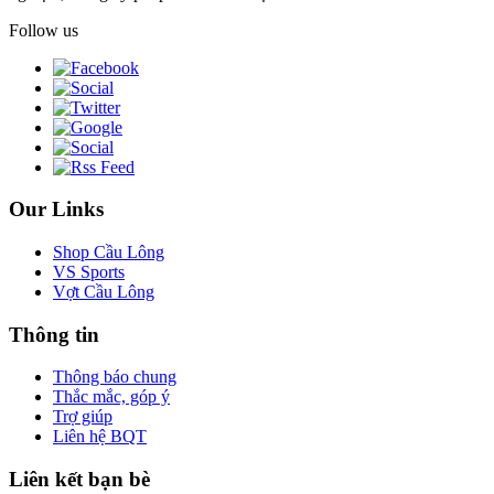
Follow us
Our Links
Shop Cầu Lông
VS Sports
Vợt Cầu Lông
Thông tin
Thông báo chung
Thắc mắc, góp ý
Trợ giúp
Liên hệ BQT
Liên kết bạn bè