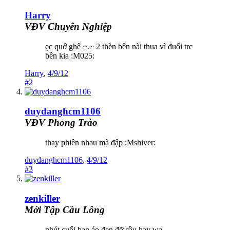
Harry
VĐV Chuyên Nghiệp
ẹc quớ ghê ~.~ 2 thèn bên nài thua vì đuối trc
bên kia :M025:
Harry
,
4/9/12
#2
duydanghcm1106
VĐV Phong Trào
thay phiên nhau mà đập :Mshiver:
duydanghcm1106
,
4/9/12
#3
zenkiller
Mới Tập Cầu Lông
phút cuối bạn áo đen đỡ cầu hay wa