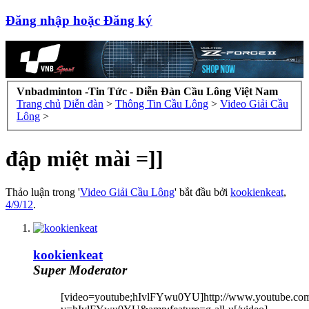
Đăng nhập hoặc Đăng ký
Vnbadminton -Tin Tức - Diễn Đàn Cầu Lông Việt Nam
Trang chủ
Diễn đàn
>
Thông Tin Cầu Lông
>
Video Giải Cầu
Lông
>
đập miệt mài =]]
Thảo luận trong '
Video Giải Cầu Lông
' bắt đầu bởi
kookienkeat
,
4/9/12
.
kookienkeat
Super Moderator
[video=youtube;hIvlFYwu0YU]http://www.youtube.co