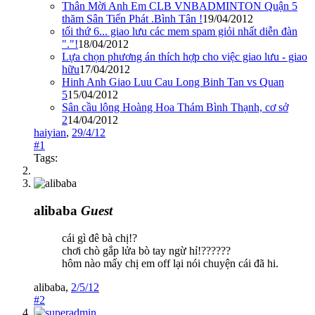
Thân Mời Anh Em CLB VNBADMINTON Quận 5
thăm Sân Tiến Phát .Bình Tân !
19/04/2012
tối thứ 6... giao lưu các mem spam giỏi nhất diễn đàn
"."!
18/04/2012
Lựa chọn phương án thích hợp cho việc giao lưu - giao
hữu
17/04/2012
Hinh Anh Giao Luu Cau Long Binh Tan vs Quan
5
15/04/2012
Sân cầu lông Hoàng Hoa Thám Bình Thạnh, cơ sở
2
14/04/2012
haiyian
,
29/4/12
#1
Tags:
alibaba
Guest
cái gì đê bà chị!?
chơi chò gắp lửa bò tay ngừ hỉ!??????
hôm nào mấy chị em off lại nói chuyện cái đã hi.
alibaba
,
2/5/12
#2