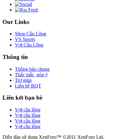
Our Links
Shop Cầu Lông
VS Sports
Vợt Cầu Lông
Thông tin
Thông báo chung
Thắc mắc, góp ý
Trợ giúp
Liên hệ BQT
Liên kết bạn bè
Vợt cầu lông
Vợt cầu lông
Vợt cầu lông
Vợt cầu lông
Diễn đàn sử dụng XenForo™ ©2011 XenForo Ltd.