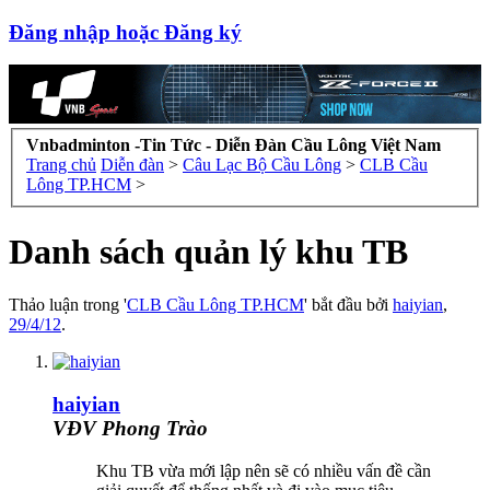
Đăng nhập hoặc Đăng ký
Vnbadminton -Tin Tức - Diễn Đàn Cầu Lông Việt Nam
Trang chủ
Diễn đàn
>
Câu Lạc Bộ Cầu Lông
>
CLB Cầu
Lông TP.HCM
>
Danh sách quản lý khu TB
Thảo luận trong '
CLB Cầu Lông TP.HCM
' bắt đầu bởi
haiyian
,
29/4/12
.
haiyian
VĐV Phong Trào
Khu TB vừa mới lập nên sẽ có nhiều vấn đề cần