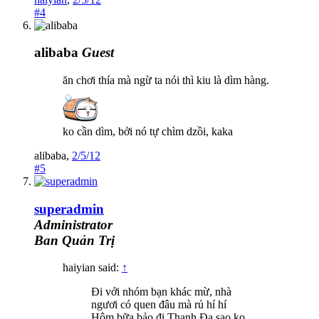
#4
alibaba
Guest
ăn chơi thía mà ngừ ta nói thì kiu là dìm hàng.
ko cần dìm, bởi nó tự chìm dzồi, kaka
alibaba
,
2/5/12
#5
superadmin
Administrator
Ban Quản Trị
haiyian said:
↑
Đi với nhóm bạn khác mừ, nhà
ngươi có quen đâu mà rủ hí hí
Hôm bữa bảo đi Thanh Đa sao ko