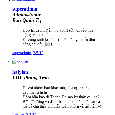
superadmin
Administrator
Ban Quản Trị
Họp lại đi chị Yến. hy vọng sớm đi vào hoạt
động. cảm ơn chị.
Đi vũng xình ko rũ nhá. còn đang muốn dìm
hàng chị đây /
superadmin
,
2/5/12
#3
haiyian
VĐV Phong Trào
Đi với nhóm bạn khác mừ, nhà ngươi có quen
đâu mà rủ hí hí
Hôm bữa bảo đi Thanh Đa sao ko thấy call hả?
Bữa đó đông va đánh bài dã man lắm, đi câu cá
mà cá chả thấy chỉ thấy toàn phỏm và tiến lên =))
haiyian
,
2/5/12