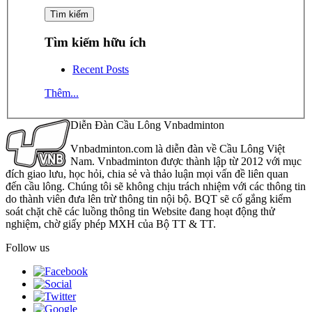
Tìm kiếm hữu ích
Recent Posts
Thêm...
Diễn Đàn Cầu Lông Vnbadminton
Vnbadminton.com là diễn đàn về Cầu Lông Việt
Nam. Vnbadminton được thành lập từ 2012 với mục
đích giao lưu, học hỏi, chia sẻ và thảo luận mọi vấn đề liên quan
đến cầu lông. Chúng tôi sẽ không chịu trách nhiệm với các thông tin
do thành viên đưa lên trừ thông tin nội bộ. BQT sẽ cố gắng kiểm
soát chặt chẽ các luồng thông tin Website đang hoạt động thử
nghiệm, chờ giấy phép MXH của Bộ TT & TT.
Follow us