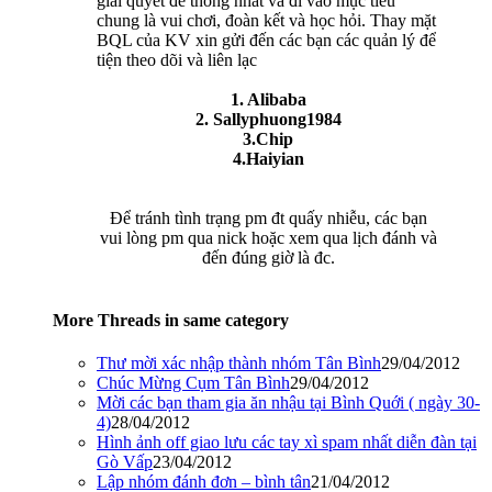
giải quyết để thống nhất và đi vào mục tiêu
chung là vui chơi, đoàn kết và học hỏi. Thay mặt
BQL của KV xin gửi đến các bạn các quản lý để
tiện theo dõi và liên lạc
1. Alibaba
2. Sallyphuong1984
3.Chip
4.Haiyian
Để tránh tình trạng pm đt quấy nhiễu, các bạn
vui lòng pm qua nick hoặc xem qua lịch đánh và
đến đúng giờ là đc.
More Threads in same category
Thư mời xác nhập thành nhóm Tân Bình
29/04/2012
Chúc Mừng Cụm Tân Bình
29/04/2012
Mời các bạn tham gia ăn nhậu tại Bình Quới ( ngày 30-
4)
28/04/2012
Hình ảnh off giao lưu các tay xì spam nhất diễn đàn tại
Gò Vấp
23/04/2012
Lập nhóm đánh đơn – bình tân
21/04/2012