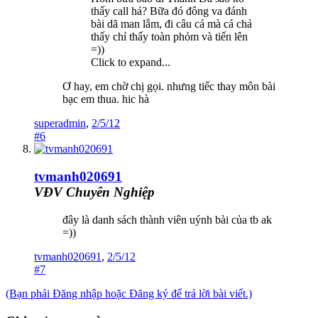
thấy call hả? Bữa đó đông va đánh
bài dã man lắm, đi câu cá mà cá chả
thấy chỉ thấy toàn phỏm và tiến lên
=))
Click to expand...
Ơ hay, em chờ chị gọi. nhưng tiếc thay môn bài
bạc em thua. hic hà
superadmin
,
2/5/12
#6
tvmanh020691
VĐV Chuyên Nghiệp
đây là danh sách thành viên uýnh bài của tb ak
=))
tvmanh020691
,
2/5/12
#7
(Bạn phải Đăng nhập hoặc Đăng ký để trả lời bài viết.)