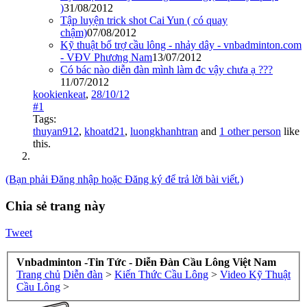
)
31/08/2012
Tập luyện trick shot Cai Yun ( có quay
chậm)
07/08/2012
Kỹ thuật bổ trợ cầu lông - nhảy dây - vnbadminton.com
- VĐV Phương Nam
13/07/2012
Có bác nào diễn đàn mình làm đc vậy chưa ạ ???
11/07/2012
kookienkeat
,
28/10/12
#1
Tags:
thuyan912
,
khoatd21
,
luongkhanhtran
and
1 other person
like
this.
(Bạn phải Đăng nhập hoặc Đăng ký để trả lời bài viết.)
Chia sẻ trang này
Tweet
Vnbadminton -Tin Tức - Diễn Đàn Cầu Lông Việt Nam
Trang chủ
Diễn đàn
>
Kiến Thức Cầu Lông
>
Video Kỹ Thuật
Cầu Lông
>