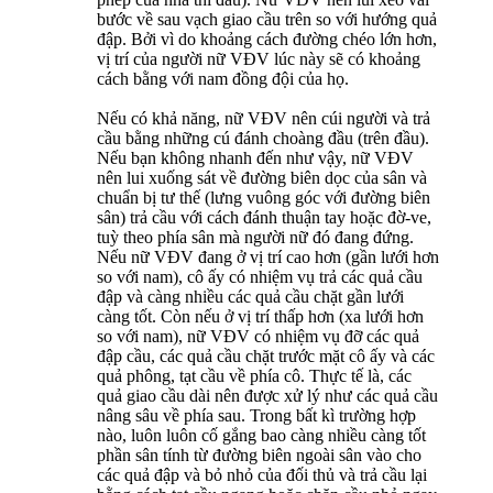
bước về sau vạch giao cầu trên so với hướng quả
đập. Bởi vì do khoảng cách đường chéo lớn hơn,
vị trí của người nữ VĐV lúc này sẽ có khoảng
cách bằng với nam đồng đội của họ.
Nếu có khả năng, nữ VĐV nên cúi người và trả
cầu bằng những cú đánh choàng đầu (trên đầu).
Nếu bạn không nhanh đến như vậy, nữ VĐV
nên lui xuống sát về đường biên dọc của sân và
chuẩn bị tư thế (lưng vuông góc với đường biên
sân) trả cầu với cách đánh thuận tay hoặc đờ-ve,
tuỳ theo phía sân mà người nữ đó đang đứng.
Nếu nữ VĐV đang ở vị trí cao hơn (gần lưới hơn
so với nam), cô ấy có nhiệm vụ trả các quả cầu
đập và càng nhiều các quả cầu chặt gần lưới
càng tốt. Còn nếu ở vị trí thấp hơn (xa lưới hơn
so với nam), nữ VĐV có nhiệm vụ đỡ các quả
đập cầu, các quả cầu chặt trước mặt cô ấy và các
quả phông, tạt cầu về phía cô. Thực tế là, các
quả giao cầu dài nên được xử lý như các quả cầu
nâng sâu về phía sau. Trong bất kì trường hợp
nào, luôn luôn cố gắng bao càng nhiều càng tốt
phần sân tính từ đường biên ngoài sân vào cho
các quả đập và bỏ nhỏ của đối thủ và trả cầu lại