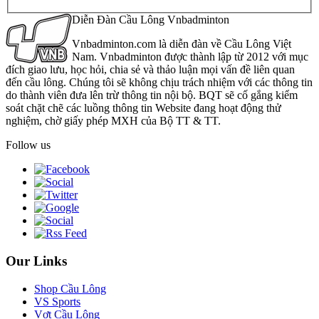
Diễn Đàn Cầu Lông Vnbadminton
Vnbadminton.com là diễn đàn về Cầu Lông Việt
Nam. Vnbadminton được thành lập từ 2012 với mục
đích giao lưu, học hỏi, chia sẻ và thảo luận mọi vấn đề liên quan
đến cầu lông. Chúng tôi sẽ không chịu trách nhiệm với các thông tin
do thành viên đưa lên trừ thông tin nội bộ. BQT sẽ cố gắng kiểm
soát chặt chẽ các luồng thông tin Website đang hoạt động thử
nghiệm, chờ giấy phép MXH của Bộ TT & TT.
Follow us
Our Links
Shop Cầu Lông
VS Sports
Vợt Cầu Lông