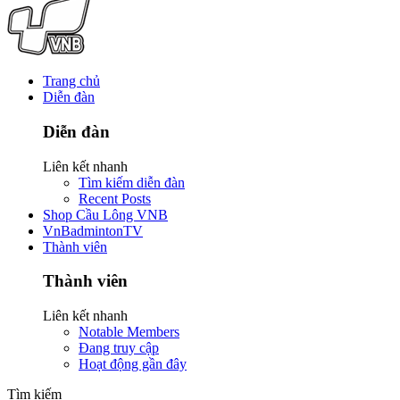
Trang chủ
Diễn đàn
Diễn đàn
Liên kết nhanh
Tìm kiếm diễn đàn
Recent Posts
Shop Cầu Lông VNB
VnBadmintonTV
Thành viên
Thành viên
Liên kết nhanh
Notable Members
Đang truy cập
Hoạt động gần đây
Tìm kiếm