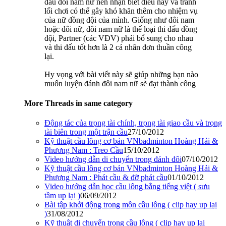
đấu đôi nam nữ nên nhận biết điều này và tránh
lối chơi có thể gây khó khăn thêm cho nhiệm vụ
của nữ đồng đội của mình. Giống như đôi nam
hoặc đôi nữ, đôi nam nữ là thể loại thi đấu đồng
đội, Partner (các VĐV) phải bổ sung cho nhau
và thi đấu tốt hơn là 2 cá nhân đơn thuần công
lại.
Hy vọng với bài viết này sẽ giúp những bạn nào
muốn luyện đánh đôi nam nữ sẽ đạt thành công
More Threads in same category
Động tác của trọng tài chính, trọng tài giao cầu và trọng
tài biên trong một trận cầu
27/10/2012
Kỹ thuật cầu lông cơ bản VNbadminton Hoàng Hải &
Phương Nam : Treo Cầu
15/10/2012
Video hướng dẫn di chuyển trong đánh đôi
07/10/2012
Kỹ thuật cầu lông cơ bản VNbadminton Hoàng Hải &
Phương Nam : Phát cầu & đỡ phát cầu
01/10/2012
Video hướng dẫn học cầu lông bằng tiếng việt ( sưu
tầm up lại )
06/09/2012
Bài tập khởi động trong môn cầu lông ( clip hay up lại
)
31/08/2012
Kỹ thuật di chuyển trong cầu lông ( clip hay up lại