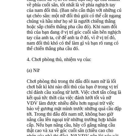
về phía cuối sân, tốt nhất là về phía nghịch tay
của nam đối thủ. (Ban nên cẩn thận với những cú
tạt chéo sân: một nữ đối thủ giỏi có thể cắt ngang
chúng và hầu như họ sẽ là người chiếng thắng
hoặc sắp chiến thắng pha cầu đó). Khi nam đối
thủ của bạn đang ở vị trí góc cuối sân bên nghịch
tay của anh ta, cứ để anh ta ở đó, vì ở vị trí đó,
nam đối thủ khó có thể làm gì và bạn rõ rang có
thể chiến thắng pha cầu đó.
4. Chơi phòng thủ, nhiệm vụ của:
(a) Nữ
Chơi phòng thủ trong thi đấu đôi nam nữ là lối
chơi bất kì khi nào đối thủ của bạn ở trong vị trí
chỉ đánh cầu xuống từ lưới. Việc chơi tấn công là
kết quả tức thời của việc đánh lưới tốt và nữ
VĐV làm được nhiều điều hơn ngoại trừ việc
bảo vệ gương mặt mình trước những quả cầu đập
tới. Trong thi đấu đôi nam nữ, không bao giờ
nâng cầu lên ngoại trừ những trường hợp khẩn
cấp. Nếu bạn nâng cầu, hãy cố gắng nâng cầu
thật cao và xa về góc cuối sân (chiều cao cho
phép của nhà thi đấu). Nữ VĐV nên lùi xéo vài