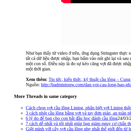
Như bạn thấy từ video ở trên, ứng dụng Stringster thực 
tất cả dữ liệu được nhập, bạn bấm vào nút ghi lại và sau
một con số. Điều này là đo sự kéo căng vợt đã được nhậ
một thời gian.
Xem thêm
:
Tin tức, kiến thức, kỹ thuật cầu lông – Cung
Nguồn:
http://badmintonw.com/dan-vot-cau-long-bao-nh
More Threads in same category
Cách chọn vợt cầu lông Lining, phân biệt vợt Lining thật
3 cách nhặt cầu lông bằng vợt và tay đơn giản, an toàn nh
6 lý do để bạn cho con bắt đầu học đánh cầu lông
24/03/
7 cách dễ nhất và tốt nhất giúp bạn giảm nguy cơ chấn
Giật mình với cây vợt cầu lông nhẹ nhất thế giới đến tư