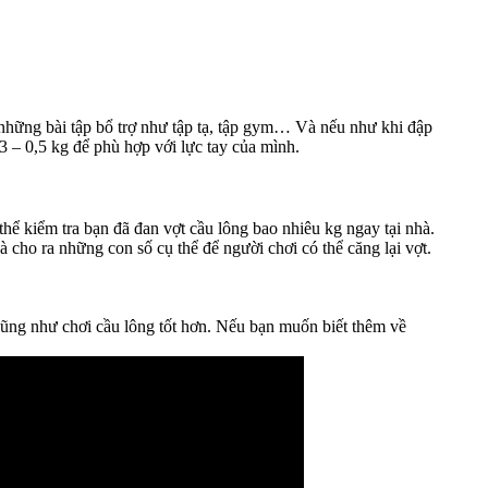
 những bài tập bổ trợ như tập tạ, tập gym… Và nếu như khi đập
 – 0,5 kg để phù hợp với lực tay của mình.
 thể kiểm tra bạn đã đan vợt cầu lông bao nhiêu kg ngay tại nhà.
à cho ra những con số cụ thể để người chơi có thể căng lại vợt.
 cũng như chơi cầu lông tốt hơn. Nếu bạn muốn biết thêm về