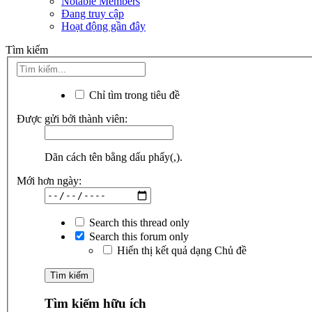
Notable Members
Đang truy cập
Hoạt động gần đây
Tìm kiếm
Chỉ tìm trong tiêu đề
Được gửi bởi thành viên:
Dãn cách tên bằng dấu phẩy(,).
Mới hơn ngày:
Search this thread only
Search this forum only
Hiển thị kết quả dạng Chủ đề
Tìm kiếm hữu ích