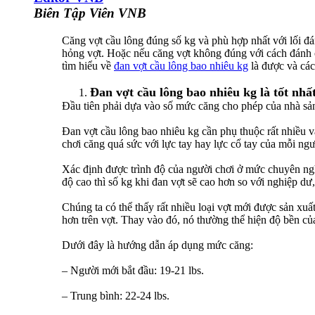
Biên Tập Viên VNB
Căng vợt cầu lông đúng số kg và phù hợp nhất với lối đá
hỏng vợt. Hoặc nếu căng vợt không đúng với cách đánh 
tìm hiểu về
đan vợt cầu lông bao nhiêu kg
là được và các
Đan vợt cầu lông bao nhiêu kg là tốt nhấ
Đầu tiên phải dựa vào số mức căng cho phép của nhà sản
Đan vợt cầu lông bao nhiêu kg cần phụ thuộc rất nhiều v
chơi căng quá sức với lực tay hay lực cổ tay của mỗi ngư
Xác định được trình độ của người chơi ở mức chuyên nghi
độ cao thì số kg khi đan vợt sẽ cao hơn so với nghiệp d
Chúng ta có thể thấy rất nhiều loại vợt mới được sản xuấ
hơn trên vợt. Thay vào đó, nó thường thể hiện độ bền củ
Dưới đây là hướng dẫn áp dụng mức căng:
– Người mới bắt đầu: 19-21 lbs.
– Trung bình: 22-24 lbs.