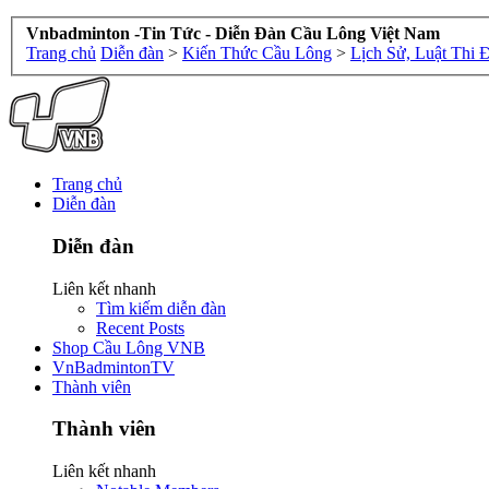
Vnbadminton -Tin Tức - Diễn Đàn Cầu Lông Việt Nam
Trang chủ
Diễn đàn
>
Kiến Thức Cầu Lông
>
Lịch Sử, Luật Thi
Trang chủ
Diễn đàn
Diễn đàn
Liên kết nhanh
Tìm kiếm diễn đàn
Recent Posts
Shop Cầu Lông VNB
VnBadmintonTV
Thành viên
Thành viên
Liên kết nhanh