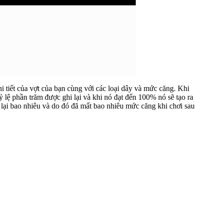
i tiết của vợt của bạn cùng với các loại dây và mức căng. Khi
ỷ lệ phần trăm được ghi lại và khi nó đạt đến 100% nó sẽ tạo ra
lại bao nhiêu và do đó đã mất bao nhiêu mức căng khi chơi sau