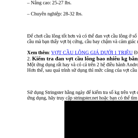
– Nâng cao: 25-27 lbs.
– Chuyên nghiệp: 28-32 lbs.
Để chơi cầu lông tốt hơn và có thể đan vợt cầu lông ở số 
cầu mà bạn thấy vợt bị cứng, cầu bay chậm và cảm giác 
Xem thêm
:
VỢT CẦU LÔNG GIÁ DƯỚI 1 TRIỆU
Đ
Kiểm tra đan vợt cầu lông bao nhiêu kg bằng
2.
Một ứng dụng rất hay và có cả trên 2 hệ điều hành Android 
Hơn thế, sau quá trình sử dụng thì mức căng của vợt cầu 
Sử dụng Stringster hằng ngày để kiểm tra số kg trên vợt 
ứng dụng, hãy truy cập stringster.net hoặc bạn có thể tìm