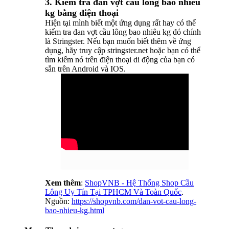
3. Kiểm tra đan vợt cầu lông bao nhiêu
kg bằng điện thoại
Hiện tại mình biết một ứng dụng rất hay có thể
kiểm tra đan vợt cầu lông bao nhiêu kg đó chính
là Stringster. Nếu bạn muốn biết thêm về ứng
dụng, hãy truy cập stringster.net hoặc bạn có thể
tìm kiếm nó trên điện thoại di động của bạn có
sẵn trên Android và IOS.
Xem thêm
:
ShopVNB - Hệ Thống Shop Cầu
Lông Uy Tín Tại TPHCM Và Toàn Quốc
.
Nguồn:
https://shopvnb.com/dan-vot-cau-long-
bao-nhieu-kg.html