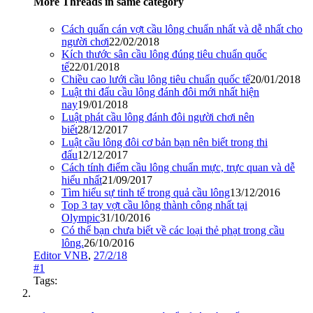
More Threads in same category
Cách quấn cán vợt cầu lông chuẩn nhất và dễ nhất cho
người chơi
22/02/2018
Kích thước sân cầu lông đúng tiêu chuẩn quốc
tế
22/01/2018
Chiều cao lưới cầu lông tiêu chuẩn quốc tế
20/01/2018
Luật thi đấu cầu lông đánh đôi mới nhất hiện
nay
19/01/2018
Luật phát cầu lông đánh đôi người chơi nên
biết
28/12/2017
Luật cầu lông đôi cơ bản bạn nên biết trong thi
đấu
12/12/2017
Cách tính điểm cầu lông chuẩn mực, trực quan và dễ
hiểu nhất
21/09/2017
Tìm hiểu sự tinh tế trong quả cầu lông
13/12/2016
Top 3 tay vợt cầu lông thành công nhất tại
Olympic
31/10/2016
Có thể bạn chưa biết về các loại thẻ phạt trong cầu
lông.
26/10/2016
Editor VNB
,
27/2/18
#1
Tags: