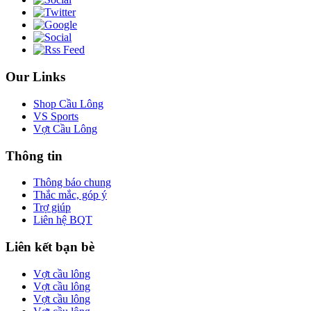
Our Links
Shop Cầu Lông
VS Sports
Vợt Cầu Lông
Thông tin
Thông báo chung
Thắc mắc, góp ý
Trợ giúp
Liên hệ BQT
Liên kết bạn bè
Vợt cầu lông
Vợt cầu lông
Vợt cầu lông