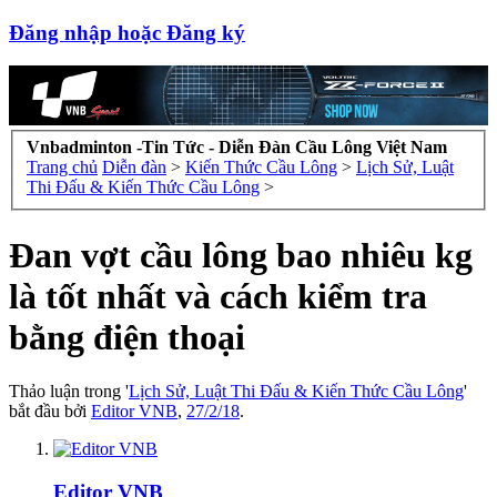
Đăng nhập hoặc Đăng ký
Vnbadminton -Tin Tức - Diễn Đàn Cầu Lông Việt Nam
Trang chủ
Diễn đàn
>
Kiến Thức Cầu Lông
>
Lịch Sử, Luật
Thi Đấu & Kiến Thức Cầu Lông
>
Đan vợt cầu lông bao nhiêu kg
là tốt nhất và cách kiểm tra
bằng điện thoại
Thảo luận trong '
Lịch Sử, Luật Thi Đấu & Kiến Thức Cầu Lông
'
bắt đầu bởi
Editor VNB
,
27/2/18
.
Editor VNB