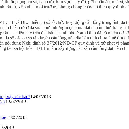
, tủ thuốc, dụng cụ sơ, cấp cứu, khu vực thay đồ, gửi quần áo, nhà vệ s
nh trật tự, vệ sinh – môi trường, phòng chống cháy nổ theo quy định củ
ộ VH, TT và DL, nhiều cơ sở tổ chức hoạt động cầu lông trong tỉnh đã
cho biết: cơ sở đã sửa chữa những mục chưa đạt chuẩn như: trang bị 
rong sân… Hiện nay trên địa bàn Thành phố Nam Định đã có nhiều cơ sở 
n, đa số các cơ sở tập luyện cầu lông trên địa bàn tỉnh chưa thuê đư
uyền nội dung Nghị định số 37/2012/NĐ-CP quy định về xử phạt vi phạ
ông tác xã hội hóa TDTT nhằm xây dựng các sân cầu lông đạt tiêu chuẩn
đúng vậy các bác?
14/07/2013
ác?
13/07/2013
hỏe
14/05/2013
05/2013