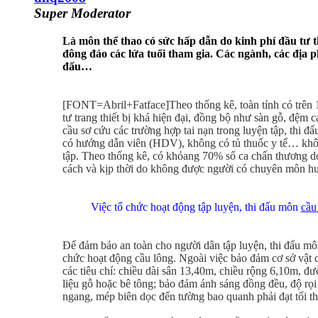
Super Moderator
Là môn thể thao có sức hấp dẫn do kinh phí đầu tư 
đông đảo các lứa tuổi tham gia. Các ngành, các địa 
đấu…
[FONT=Abril+Fatface]Theo thống kê, toàn tỉnh có trên 
tư trang thiết bị khá hiện đại, đồng bộ như sàn gỗ, đệm 
cầu sơ cứu các trường hợp tai nạn trong luyện tập, thi đ
có hướng dẫn viên (HDV), không có tủ thuốc y tế… khô
tập. Theo thống kê, có khỏang 70% số ca chấn thương do
cách và kịp thời do không được người có chuyên môn hư
Việc tổ chức hoạt động tập luyện, thi đấu môn
cầu
Để đảm bảo an toàn cho người dân tập luyện, thi đấu m
chức hoạt động cầu lông. Ngoài việc bảo đảm cơ sở vật c
các tiêu chí: chiều dài sân 13,40m, chiều rộng 6,10m, đ
liệu gỗ hoặc bê tông; bảo đảm ánh sáng đồng đều, độ rọi t
ngang, mép biên dọc đến tường bao quanh phải đạt tối t