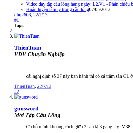
Video dạy tập cầu lông hàng ngày: L2.V1 - Phản chiếu 
Huấn luyện tâm lý trong cầu lông
07/05/2013
dhq2608
,
22/7/13
#1
Tags:
ThienTuan
VĐV Chuyên Nghiệp
cái nghị định số 37 này ban hành thì có cả trăm sân CL
ThienTuan
,
22/7/13
#2
gunsword
Mới Tập Cầu Lông
Ở chỗ mình khoảng cách giữa 2 sân là 3 gang tay :M38:.