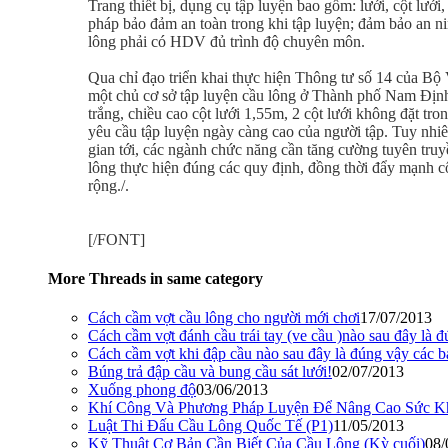
Trang thiết bị, dụng cụ tập luyện bao gồm: lưới, cột lưới
pháp bảo đảm an toàn trong khi tập luyện; đảm bảo an ni
lông phải có HDV đủ trình độ chuyên môn.
Qua chỉ đạo triển khai thực hiện Thông tư số 14 của B
một chủ cơ sở tập luyện cầu lông ở Thành phố Nam Định 
trắng, chiều cao cột lưới 1,55m, 2 cột lưới không đặt t
yêu cầu tập luyện ngày càng cao của người tập. Tuy nhiê
gian tới, các ngành chức năng cần tăng cường tuyên tr
lông thực hiện đúng các quy định, đồng thời đẩy mạnh c
rộng./.
[/FONT]
More Threads in same category
Cách cầm vợt cầu lông cho người mới chơi
17/07/2013
Cách cầm vợt đánh cầu trái tay (ve cầu )nào sau đây là 
Cách cầm vợt khi đập cầu nào sau đây là đúng vậy các b
Búng trả đập cầu và bung cầu sát lưới!
02/07/2013
Xuống phong độ
03/06/2013
Khí Công Và Phương Pháp Luyện Để Nâng Cao Sức K
Luật Thi Đấu Cầu Lông Quốc Tế (P1)
11/05/2013
Kỹ Thuật Cơ Bản Cần Biết Của Cầu Lông (Kỳ cuối)
08/