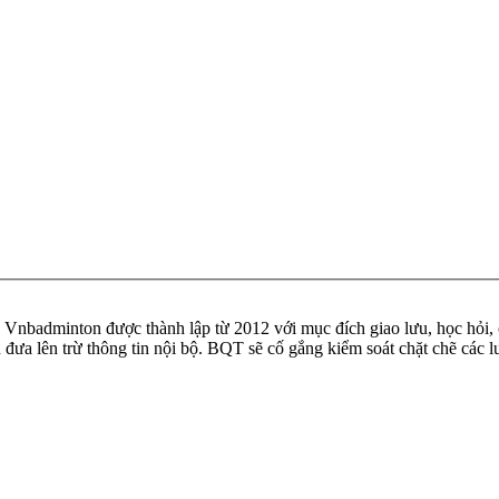
badminton được thành lập từ 2012 với mục đích giao lưu, học hỏi, ch
n đưa lên trừ thông tin nội bộ. BQT sẽ cố gắng kiểm soát chặt chẽ các