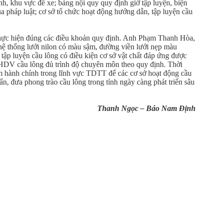
inh, khu vực để xe; bảng nội quy quy định giờ tập luyện, biện
a pháp luật; cơ sở tổ chức hoạt động hướng dẫn, tập luyện cầu
 thực hiện đúng các điều khoản quy định. Anh Phạm Thanh Hòa,
hệ thống lưới nilon có màu sậm, đường viền lưới nẹp màu
tập luyện cầu lông có điều kiện cơ sở vật chất đáp ứng được
ợc HDV cầu lông đủ trình độ chuyên môn theo quy định. Thời
m hành chính trong lĩnh vực TDTT để các cơ sở hoạt động cầu
, đưa phong trào cầu lông trong tỉnh ngày càng phát triển sâu
Thanh Ngọc – Báo Nam Định