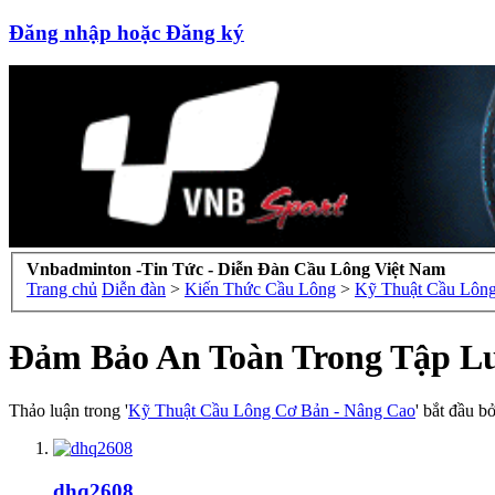
Đăng nhập hoặc Đăng ký
Vnbadminton -Tin Tức - Diễn Đàn Cầu Lông Việt Nam
Trang chủ
Diễn đàn
>
Kiến Thức Cầu Lông
>
Kỹ Thuật Cầu Lông
Đảm Bảo An Toàn Trong Tập Lu
Thảo luận trong '
Kỹ Thuật Cầu Lông Cơ Bản - Nâng Cao
' bắt đầu b
dhq2608