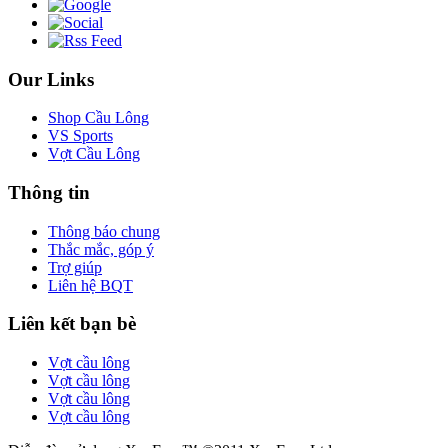
Our Links
Shop Cầu Lông
VS Sports
Vợt Cầu Lông
Thông tin
Thông báo chung
Thắc mắc, góp ý
Trợ giúp
Liên hệ BQT
Liên kết bạn bè
Vợt cầu lông
Vợt cầu lông
Vợt cầu lông
Vợt cầu lông