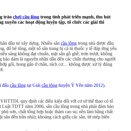
ng trào
chơi cầu lông
trong tỉnh phát triển mạnh, thu hút
ng xuyên các hoạt động luyện tập, tổ chức các giải thi
 nhân đầu tư xây dựng. Nhiều sân
cầu lông
trong nhà được đầu
g, đổ bê tông, một số sân trang bị cả tủ thuốc y tế đáp ứng yêu
hiếu sáng không đạt chuẩn, mặt sân gồ ghề, trơn trượt, không
ng bảo đảm là nguyên nhân dẫn đến các chấn thương cho người
 khớp gối, bong gân ở chân, rách cơ… không được xử lý đúng
i.
i đấu
cầu lông
tại Giải
cầu lông
huyện Ý Yên năm 2012).
HTTDL quy định các điều kiện đối với cơ sở thể thao có tổ
ều 43 Luật TDTT năm 2006, sân cầu lông trong nhà phải đảm bảo
c phủ sơn, chất tổng hợp hoặc thảm cao su; nền làm bằng chất
mặt sân đến trần nhà); khoảng cách giữa các sân, từ mép biên