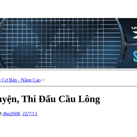
 Cơ Bản - Nâng Cao
>
yện, Thi Đấu Cầu Lông
ởi
dhq2608
,
22/7/13
.