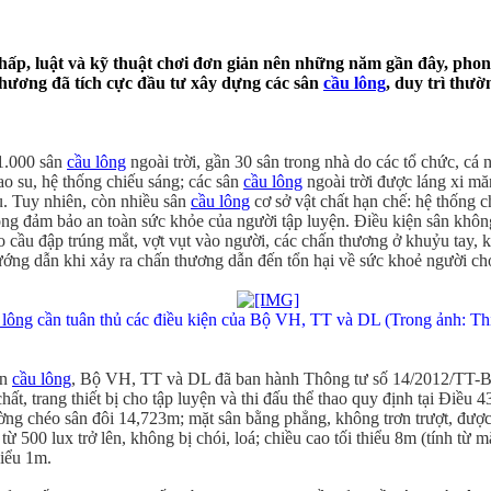
thấp, luật và kỹ thuật chơi đơn giản nên những năm gần đây, pho
phương đã tích cực đầu tư xây dựng các sân
cầu lông
, duy trì thườ
1.000 sân
cầu lông
ngoài trời, gần 30 sân trong nhà do các tổ chức, cá
cao su, hệ thống chiếu sáng; các sân
cầu lông
ngoài trời được láng xi măn
ấu. Tuy nhiên, còn nhiều sân
cầu lông
cơ sở vật chất hạn chế: hệ thống c
ng đảm bảo an toàn sức khỏe của người tập luyện. Điều kiện sân khô
 cầu đập trúng mắt, vợt vụt vào người, các chấn thương ở khuỷu tay,
ớng dẫn khi xảy ra chấn thương dẫn đến tổn hại về sức khoẻ người chơ
 lông
cần tuân thủ các điều kiện của Bộ VH, TT và DL (Trong ảnh: Th
ôn
cầu lông
, Bộ VH, TT và DL đã ban hành Thông tư số 14/2012/TT-BV
hất, trang thiết bị cho tập luyện và thi đấu thể thao quy định tại Đi
ường chéo sân đôi 14,723m; mặt sân bằng phẳng, không trơn trượt, đượ
ừ 500 lux trở lên, không bị chói, loá; chiều cao tối thiểu 8m (tính từ 
hiểu 1m.