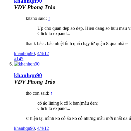
khanhqn90
VĐV Phong Trào
kitano said:
↑
Up cho quan dep ao dep. Hien dang so huu mau vi
Click to expand...
thank bác . bác nhiệt tình quá chạy từ quận 8 qua nhà e
khanhqn90
,
4/4/12
#145
khanhqn90
VĐV Phong Trào
tho con said:
↑
có áo lining k cổ k bạn(màu đen)
Click to expand...
sr hiện tại mình ko có áo ko cô những mẫu mới nhất đã 
khanhqn90
,
4/4/12