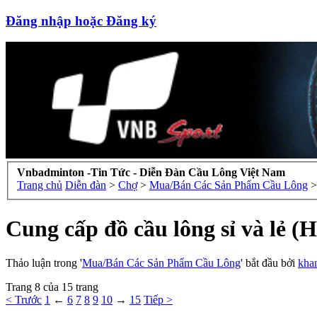
Đăng nhập hoặc Đăng ký
Vnbadminton -Tin Tức - Diễn Đàn Cầu Lông Việt Nam
Trang chủ
Diễn đàn
>
Chợ
>
Mua/Bán Các Sản Phẩm Cầu Lông
>
Cung cấp đồ cầu lông sỉ và 
Thảo luận trong '
Mua/Bán Các Sản Phẩm Cầu Lông
' bắt đầu bởi
kha
Trang 8 của 15 trang
< Trước
1
←
6
7
8
9
10
→
15
Tiếp >