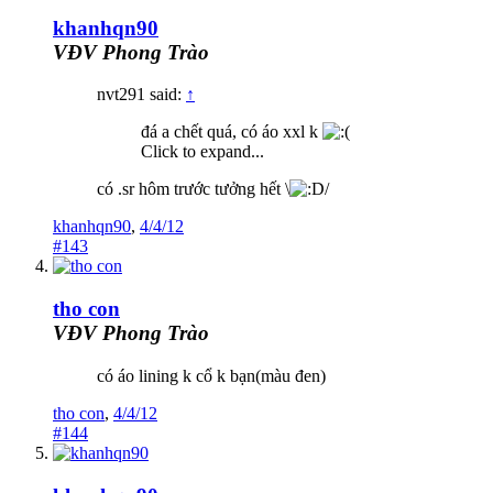
khanhqn90
VĐV Phong Trào
nvt291 said:
↑
đá a chết quá, có áo xxl k
Click to expand...
có .sr hôm trước tưởng hết \
/
khanhqn90
,
4/4/12
#143
tho con
VĐV Phong Trào
có áo lining k cổ k bạn(màu đen)
tho con
,
4/4/12
#144