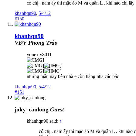
có chị . nam ấy thì mặc áo M và quần L . khi nào chị lấy c
khanhqn90
,
5/4/12
#150
khanhqn90
VĐV Phong Trào
yonex y8011
những mẫu này bên nhà e còn hàng nha các bác
khanhqn90
,
5/4/12
#151
joky_caulong
Guest
khanhqn90 said:
↑
có chị . nam ấy thì mặc áo M và quần L . khi nào chị