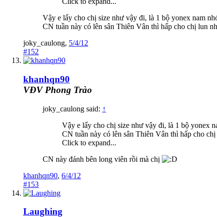
Click to expand...
Vậy e lấy cho chị size như vậy đi, là 1 bộ yonex nam n
CN tuần này có lên sân Thiên Vân thì hấp cho chị lun nh
joky_caulong
,
5/4/12
#152
khanhqn90
VĐV Phong Trào
joky_caulong said:
↑
Vậy e lấy cho chị size như vậy đi, là 1 bộ yonex
CN tuần này có lên sân Thiên Vân thì hấp cho chị 
Click to expand...
CN này đánh bên long viên rồi mà chị
khanhqn90
,
6/4/12
#153
Laughing