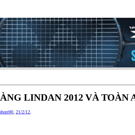
lẻ (HÀNG LINDAN 2012 VÀ TOÀ
nhqn90
,
21/2/12
.