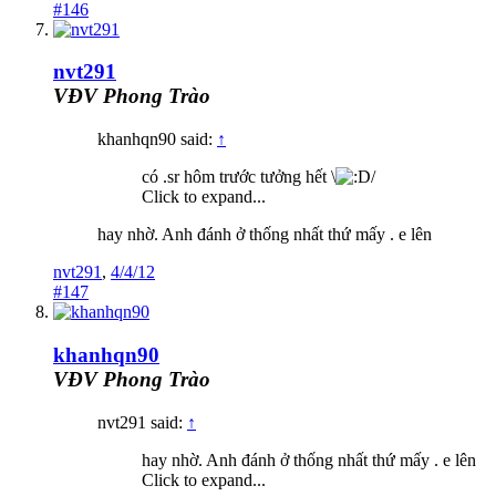
#146
nvt291
VĐV Phong Trào
khanhqn90 said:
↑
có .sr hôm trước tưởng hết \
/
Click to expand...
hay nhờ. Anh đánh ở thống nhất thứ mấy . e lên
nvt291
,
4/4/12
#147
khanhqn90
VĐV Phong Trào
nvt291 said:
↑
hay nhờ. Anh đánh ở thống nhất thứ mấy . e lên
Click to expand...