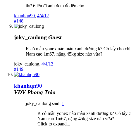
thứ 6 lên đi anh đem đồ lên cho
khanhqn90
,
4/4/12
#148
joky_caulong
Guest
K có mẫu yonex nào màu xanh dương k? Có lấy cho chị 
Nam cao 1m67, nặng 45kg size nào vừa?
joky_caulong
,
4/4/12
#149
khanhqn90
VĐV Phong Trào
joky_caulong said:
↑
K có mẫu yonex nào màu xanh dương k? Có lấy ch
Nam cao 1m67, nặng 45kg size nào vừa?
Click to expand...