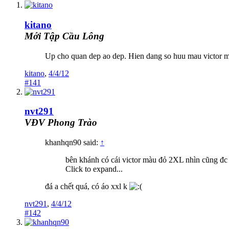
kitano
Mới Tập Cầu Lông
Up cho quan dep ao dep. Hien dang so huu mau victor m
kitano
,
4/4/12
#141
nvt291
VĐV Phong Trào
khanhqn90 said:
↑
bên khánh có cái victor màu đỏ 2XL nhìn cũng đc 
Click to expand...
đá a chết quá, có áo xxl k
nvt291
,
4/4/12
#142