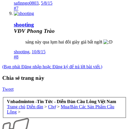
safinngo0803
,
5/8/15
#7
shooting
VĐV Phong Trào
sáng này qua lụm hai đôi giày giá bất ngời
shooting
,
10/8/15
#8
(Bạn phải Đăng nhập hoặc Đăng ký để trả lời bài viết.)
Chia sẻ trang này
Tweet
Vnbadminton -Tin Tức - Diễn Đàn Cầu Lông Việt Nam
Trang chủ
Diễn đàn
>
Chợ
>
Mua/Bán Các Sản Phẩm Cầu
Lông
>