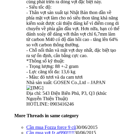
cùng phát triển ra dòng vợt đặc biệt này.
- Siêu tốc độ:
- Thân vợt sản xuất tại Nhật Bản thon dần về
phía mặt vợt làm cho nó siêu thon tăng khả năng
kiểm soát được cải thiện đáng kể vì điểm cong di
chuyển về phía gần đầu vợt. Hơn nữa, bạn có thể
đánh xoáy dễ dàng với thân vợt chỉ 6,7mm làm
từ carbon M40 có độ đàn hồi cao - tăng lên 64%
so với carbon thông thường.
- Chỗ nối thân và mặt vợt duy nhất, đặc biệt tạo
ra sự ổn định, cân bằng cực cao.
*Thông số kỹ thuật:
- Trọng lượng: 88 +-2 gram
- Lực căng tối đa: 13,6 kg
- Màu: đỏ tươi và da cam tươi
Nhà sản xuất: GOSEN Co.,Ltd – JAPAN
Địa chỉ: 543 Điện Biên Phủ, P3, Q3 (khúc
Nguyễn Thiện Thuật)
HOTLINE: 0903416246
More Threads in same category
Cần mua Fozza force 9 cũ
30/06/2015
Cần mua vợt fz at990!!!!!
30/06/2015