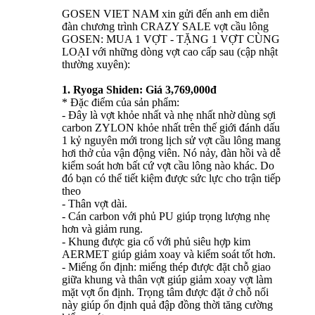
GOSEN VIET NAM xin gửi đến anh em diễn
đàn chương trình CRAZY SALE vợt cầu lông
GOSEN: MUA 1 VỢT - TẶNG 1 VỢT CÙNG
LOẠI với những dòng vợt cao cấp sau (cập nhật
thường xuyên):
1. Ryoga Shiden: Giá 3,769,000đ
* Đặc điểm của sản phẩm:
- Đây là vợt khỏe nhất và nhẹ nhất nhờ dùng sợi
carbon ZYLON khỏe nhất trên thế giới đánh dấu
1 kỷ nguyên mới trong lịch sử vợt cầu lông mang
hơi thở của vận động viên. Nó nảy, đàn hồi và dễ
kiểm soát hơn bất cứ vợt cầu lông nào khác. Do
đó bạn có thể tiết kiệm được sức lực cho trận tiếp
theo
- Thân vợt dài.
- Cán carbon với phủ PU giúp trọng lượng nhẹ
hơn và giảm rung.
- Khung được gia cố với phủ siêu hợp kim
AERMET giúp giảm xoay và kiểm soát tốt hơn.
- Miếng ổn định: miếng thép được đặt chỗ giao
giữa khung và thân vợt giúp giảm xoay vợt làm
mặt vợt ổn định. Trọng tâm được đặt ở chỗ nối
này giúp ổn định quả đập đồng thời tăng cường