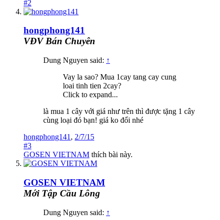
#2
hongphong141
VĐV Bán Chuyên
Dung Nguyen said:
↑
Vay la sao? Mua 1cay tang cay cung
loai tinh tien 2cay?
Click to expand...
là mua 1 cây với giá như trên thì được tặng 1 cây
cùng loại đó bạn! giá ko đổi nhé
hongphong141
,
2/7/15
#3
GOSEN VIETNAM
thích bài này.
GOSEN VIETNAM
Mới Tập Cầu Lông
Dung Nguyen said:
↑