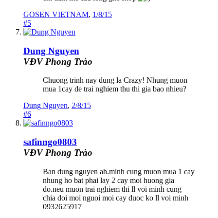
GOSEN VIETNAM
,
1/8/15
#5
Dung Nguyen
VĐV Phong Trào
Chuong trinh nay dung la Crazy! Nhung muon
mua 1cay de trai nghiem thu thi gia bao nhieu?
Dung Nguyen
,
2/8/15
#6
safinngo0803
VĐV Phong Trào
Ban dung nguyen ah.minh cung muon mua 1 cay
nhung ho bat phai lay 2 cay moi huong gia
do.neu muon trai nghiem thi ll voi minh cung
chia doi moi nguoi moi cay duoc ko ll voi minh
0932625917