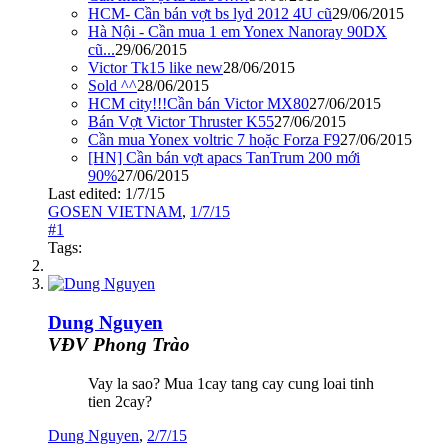
HCM- Cần bán vợt bs lyd 2012 4U cũ
29/06/2015
Hà Nội - Cần mua 1 em Yonex Nanoray 90DX
cũ...
29/06/2015
Victor Tk15 like new
28/06/2015
Sold ^^
28/06/2015
HCM city!!!Cần bán Victor MX80
27/06/2015
Bán Vợt Victor Thruster K55
27/06/2015
Cần mua Yonex voltric 7 hoặc Forza F9
27/06/2015
[HN] Cần bán vợt apacs TanTrum 200 mới
90%
27/06/2015
Last edited:
1/7/15
GOSEN VIETNAM
,
1/7/15
#1
Tags:
Dung Nguyen
VĐV Phong Trào
Vay la sao? Mua 1cay tang cay cung loai tinh
tien 2cay?
Dung Nguyen
,
2/7/15