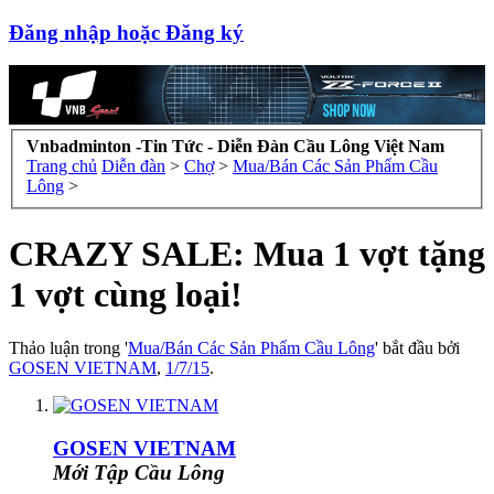
Đăng nhập hoặc Đăng ký
Vnbadminton -Tin Tức - Diễn Đàn Cầu Lông Việt Nam
Trang chủ
Diễn đàn
>
Chợ
>
Mua/Bán Các Sản Phẩm Cầu
Lông
>
CRAZY SALE: Mua 1 vợt tặng
1 vợt cùng loại!
Thảo luận trong '
Mua/Bán Các Sản Phẩm Cầu Lông
' bắt đầu bởi
GOSEN VIETNAM
,
1/7/15
.
GOSEN VIETNAM
Mới Tập Cầu Lông