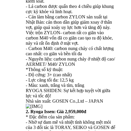
kiểm soát.
- Lá carbon được quấn theo 4 chiều giúp khung
cực kỳ khỏe và linh hoạt.
- Cán làm bằng carbon ZYLON sản xuất tại
Nhật Bản: cán thon dần giúp giảm xoay ở thân
vợt, giúp quả xoáy uy lực hơn và tăng độ nảy.
Việc trộn ZYLON- carbon rất co giãn vào
carbon M40 vốn đã co giãn cao tạo ra độ khỏe,
nảy và rất ổn định ở mặt vợt.
- Carbon M40: carbon nung chảy có chất lượng
cao nhất: co giãn và bền tối đa
- Nguyên liệu: carbon nung chảy ở nhiệt độ cao/
AERMET/ M40/ ZYLON
*Thông số kỹ thuật:
- Độ cứng: 3+ (cao nhất)
- Lực căng tối đa: 12,5 kg
- Màu: xanh, trắng và tím, trắng
RYOGA SHIDEN: Sự kết hợp tuyệt vời giữa
lực và tốc độ!
Nhà sản xuất: GOSEN Co.,Ltd – JAPAN
2. Ryoga Issen: Giá 2,959,000đ
* Đặc điểm của sản phẩm:
- Nhờ sự đam mê và nhiệt tình không mệt mỏi
của 3 đối tác là TORAY, SEIKO và GOSEN để