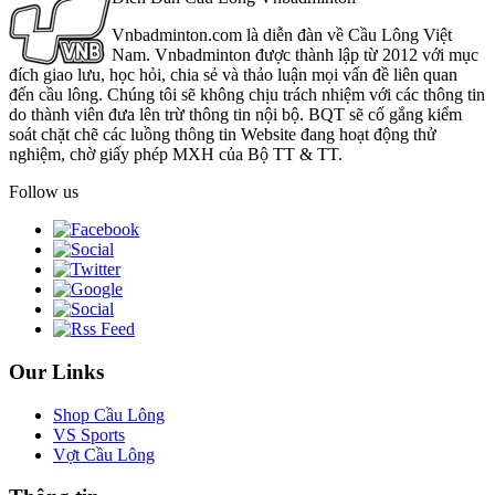
Vnbadminton.com là diễn đàn về Cầu Lông Việt
Nam. Vnbadminton được thành lập từ 2012 với mục
đích giao lưu, học hỏi, chia sẻ và thảo luận mọi vấn đề liên quan
đến cầu lông. Chúng tôi sẽ không chịu trách nhiệm với các thông tin
do thành viên đưa lên trừ thông tin nội bộ. BQT sẽ cố gắng kiểm
soát chặt chẽ các luồng thông tin Website đang hoạt động thử
nghiệm, chờ giấy phép MXH của Bộ TT & TT.
Follow us
Our Links
Shop Cầu Lông
VS Sports
Vợt Cầu Lông