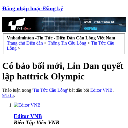
Đăng nhập hoặc Đăng ký
Vnbadminton -Tin Tức - Diễn Đàn Cầu Lông Việt Nam
Trang chủ
Diễn đàn
>
Thông Tin Cầu Lông
>
Tin Tức Cầu
Lông
>
Có bảo bối mới, Lin Dan quyết
lập hattrick Olympic
Thảo luận trong '
Tin Tức Cầu Lông
' bắt đầu bởi
Editor VNB
,
9/1/15
.
Editor VNB
Biên Tập Viên VNB