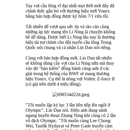
Tay vợt cầu lông vĩ đại nhất mọi thời mới đây đã
chính thức gắn bó với thương hiệu mới Yonex
bằng bản hợp đồng được ký hôm 7/1 vừa rồi.
Tất nhiên để vượt qua sức ép và rào cản cùng
những áp lực mang tên Li Ning là chuyện không
hề dễ dàng. Được biết Li Ning lâu nay là thương
hiệu tài trợ chính cho đội tuyển cầu lông Trung
Quốc nói chung và cá nhân Lin Dan nói riêng.
Cùng với bản hợp đồng mới, Lin Dan tất nhiên
sẽ không dùng cây vợt của Li Ning nữa mà thay
vào đó "bảo kiếm" đồng hành cùng anh ở các
giải trong hệ thống của BWF sẽ mang thương
hiệu Yonex. Cụ thể là dòng vợt Voltric Z-force II
(có giá trên dưới 4 triệu đồng).
"Tôi muốn lập kỷ lục 3 lần liên tiếp lên ngôi ở
Olympic", Lin Dan nói. Hiện anh đang sánh
ngang huyền thoại Zhang Ning khi cùng có 2 lần
vô địch Olympic. "Tôi muốn cùng Lee Chong
Wei, Taufik Hydayat và Peter Gade truyền cảm