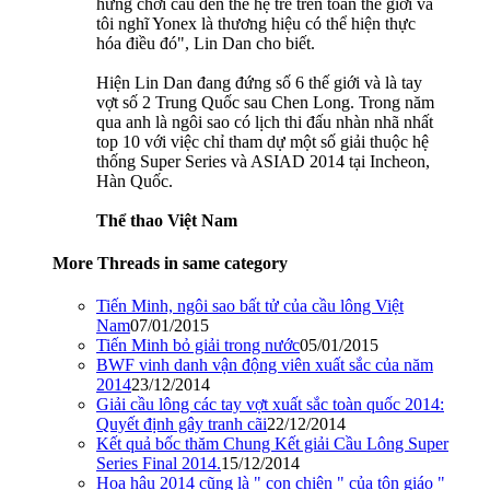
hứng chơi cầu đến thế hệ trẻ trên toàn thế giới và
tôi nghĩ Yonex là thương hiệu có thể hiện thực
hóa điều đó", Lin Dan cho biết.
Hiện Lin Dan đang đứng số 6 thế giới và là tay
vợt số 2 Trung Quốc sau Chen Long. Trong năm
qua anh là ngôi sao có lịch thi đấu nhàn nhã nhất
top 10 với việc chỉ tham dự một số giải thuộc hệ
thống Super Series và ASIAD 2014 tại Incheon,
Hàn Quốc.
Thể thao Việt Nam
More Threads in same category
Tiến Minh, ngôi sao bất tử của cầu lông Việt
Nam
07/01/2015
Tiến Minh bỏ giải trong nước
05/01/2015
BWF vinh danh vận động viên xuất sắc của năm
2014
23/12/2014
Giải cầu lông các tay vợt xuất sắc toàn quốc 2014:
Quyết định gây tranh cãi
22/12/2014
Kết quả bốc thăm Chung Kết giải Cầu Lông Super
Series Final 2014.
15/12/2014
Hoa hậu 2014 cũng là " con chiên " của tôn giáo "