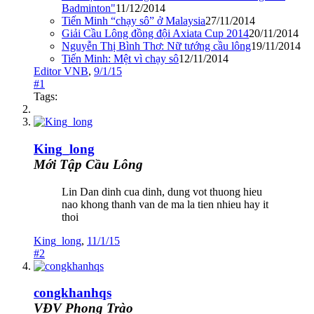
Badminton"
11/12/2014
Tiến Minh “chạy sô” ở Malaysia
27/11/2014
Giải Cầu Lông đồng đội Axiata Cup 2014
20/11/2014
Nguyễn Thị Bình Thơ: Nữ tướng cầu lông
19/11/2014
Tiến Minh: Mệt vì chạy sô
12/11/2014
Editor VNB
,
9/1/15
#1
Tags:
King_long
Mới Tập Cầu Lông
Lin Dan dinh cua dinh, dung vot thuong hieu
nao khong thanh van de ma la tien nhieu hay it
thoi
King_long
,
11/1/15
#2
congkhanhqs
VĐV Phong Trào