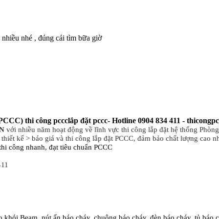
nhiều nhé , đúng cái tìm bữa giờ
CC) thi công pccclắp đặt pccc- Hotline 0904 834 411 - thicongpc
N
với nhiều năm hoạt động về lĩnh vực thi công lắp đặt hệ thống Phòn
 thiết kế > báo giá và thi công lắp đặt PCCC, đảm bảo chất lượng cao nhấ
thi công nhanh, đạt tiêu chuẩn PCCC
411
áo khói Beam, nút ấn báo cháy, chuông báo cháy, đèn báo cháy, tủ báo c