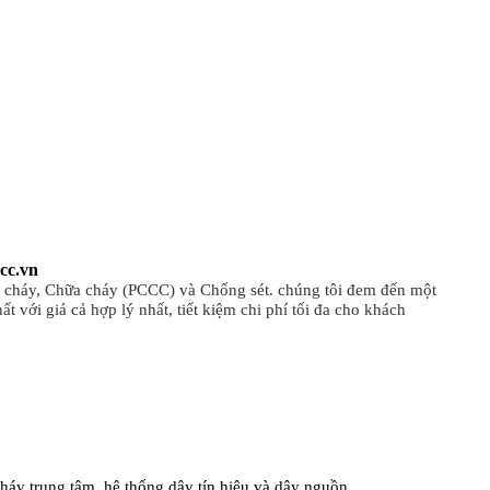
cc.vn
g cháy, Chữa cháy (PCCC) và Chống sét. chúng tôi đem đến một
t với giá cả hợp lý nhất, tiết kiệm chi phí tối đa cho khách
háy trung tâm, hệ thống dây tín hiệu và dây nguồn.