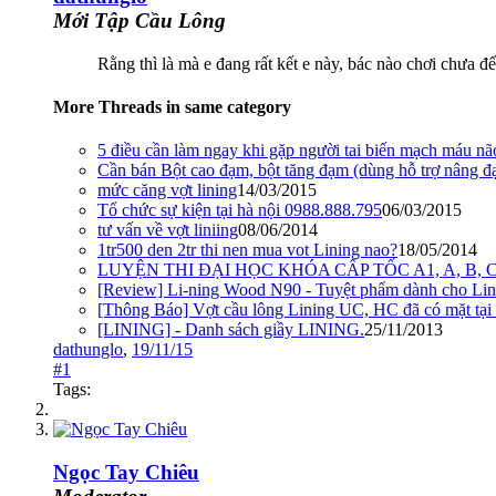
Mới Tập Cầu Lông
Rằng thì là mà e đang rất kết e này, bác nào chơi chưa để,
More Threads in same category
5 điều cần làm ngay khi gặp người tai biến mạch máu nã
Cần bán Bột cao đạm, bột tăng đạm (dùng hỗ trợ nâng đ
mức căng vợt lining
14/03/2015
Tổ chức sự kiện tại hà nội 0988.888.795
06/03/2015
tư vấn về vợt liniing
08/06/2014
1tr500 den 2tr thi nen mua vot Lining nao?
18/05/2014
LUYỆN THI ĐẠI HỌC KHÓA CẤP TỐC A1, A, B, C
[Review] Li-ning Wood N90 - Tuyệt phẩm dành cho Li
[Thông Báo] Vợt cầu lông Lining UC, HC đã có mặt t
[LINING] - Danh sách giầy LINING.
25/11/2013
dathunglo
,
19/11/15
#1
Tags:
Ngọc Tay Chiêu