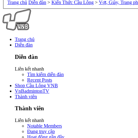
Trang chủ
Diễn đàn
>
Kiến Thức Cầu Lông
>
Vợt, Giày, Trang p
Trang chủ
Diễn đàn
Diễn đàn
Liên kết nhanh
Tìm kiếm diễn đàn
Recent Posts
Shop Cầu Lông VNB
VnBadmintonTV
Thành viên
Thành viên
Liên kết nhanh
Notable Members
Đang truy cập
Hoạt động gần đây