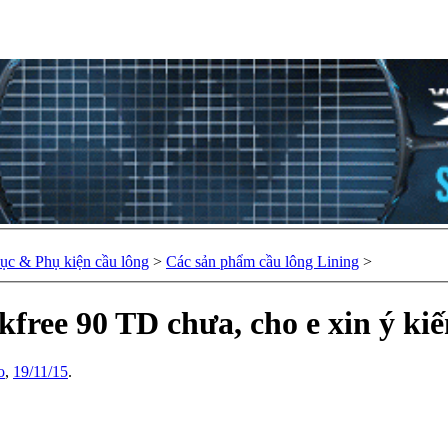
hục & Phụ kiện cầu lông
>
Các sản phẩm cầu lông Lining
>
free 90 TD chưa, cho e xin ý kiế
o
,
19/11/15
.