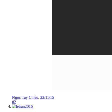
Ngọc Tay Chiêu
,
22/11/15
#2