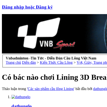
Đăng nhập hoặc Đăng ký
Vnbadminton -Tin Tức - Diễn Đàn Cầu Lông Việt Nam
Trang chủ
Diễn đàn
>
Kiến Thức Cầu Lông
>
Vợt, Giày, Trang p
Có bác nào chơi Lining 3D Break
Thảo luận trong '
Các sản phẩm cầu lông Lining
' bắt đầu bởi
dathungl
dathunglo