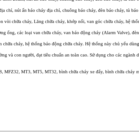
 địa chỉ, nút ấn báo cháy địa chỉ, chuông báo cháy, đèn báo cháy, tủ bá
n vòi chữa cháy, Lăng chữa cháy, khớp nối, van góc chữa cháy, hệ t
ng ống, các loại van chữa cháy, van báo động cháy (Alarm Valve), đèn
an chữa cháy, hệ thống báo động chữa cháy. Hệ thống này chủ yếu dùn
ường và con người, đạt tiêu chuẩn an toàn cao. Sử dụng cho các ngành d
, MFZ32, MT3, MT5, MT32, bình chữa cháy xe đẩy, bình chữa cháy min