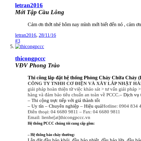
letran2016
Mới Tập Cầu Lông
Cảm ơn thớt nhé hôm nay mình mới biết đến nó , cảm ơn 
letran2016
,
28/11/16
#3
thicongpccc
VĐV Phong Trào
Thi công lắp đặt hệ thống Phòng Cháy Chữa Cháy (PC
CÔNG TY TNHH CƠ ĐIỆN VÀ XÂY LẮP NHẬT HÀ
giải pháp hoàn thiện từ việc khảo sát > tư vấn giải pháp >
hàng và đảm bảo tiêu chuẩn an toàn về PCCC.
– Dịch vụ 
– Thi cộng trực tiếp với giá thành tốt
– Uy tín – Chuyên nghiệp – Hiệu quả
Hotline: 0904 834 
Điên thoại: 04 6680 9811 – Fax: 04 6680 9811
Email: lienhe[at]thicongpccc.vn
Hệ thống PCCC chúng tôi cung cấp gồm:
– Hệ thống báo cháy thường:
Lắp đặt đầu báo khói, đầu báo nhiệt, đầu báo lửa, đầu b