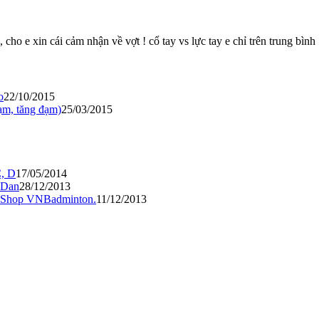
 cho e xin cái cảm nhận về vợt ! cổ tay vs lực tay e chỉ trên trung bình 
o
22/10/2015
ạm, tăng đạm)
25/03/2015
, D
17/05/2014
nDan
28/12/2013
ại Shop VNBadminton.
11/12/2013