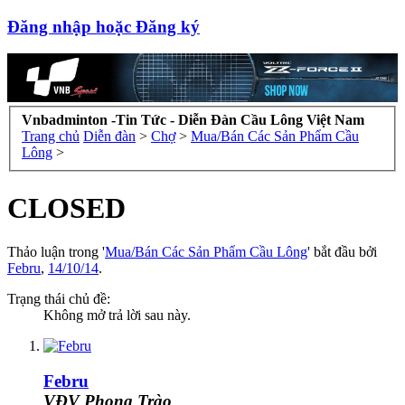
Đăng nhập hoặc Đăng ký
Vnbadminton -Tin Tức - Diễn Đàn Cầu Lông Việt Nam
Trang chủ
Diễn đàn
>
Chợ
>
Mua/Bán Các Sản Phẩm Cầu
Lông
>
CLOSED
Thảo luận trong '
Mua/Bán Các Sản Phẩm Cầu Lông
' bắt đầu bởi
Febru
,
14/10/14
.
Trạng thái chủ đề:
Không mở trả lời sau này.
Febru
VĐV Phong Trào