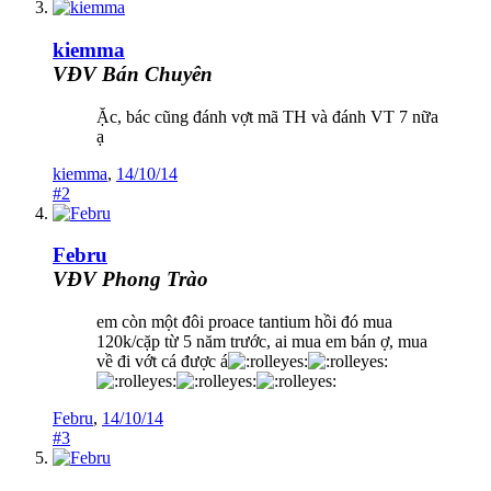
kiemma
VĐV Bán Chuyên
Ặc, bác cũng đánh vợt mã TH và đánh VT 7 nữa
ạ
kiemma
,
14/10/14
#2
Febru
VĐV Phong Trào
em còn một đôi proace tantium hồi đó mua
120k/cặp từ 5 năm trước, ai mua em bán ợ, mua
về đi vớt cá được á
Febru
,
14/10/14
#3