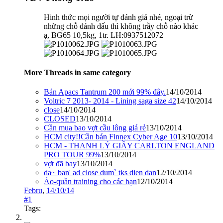
Hinh thức mọi người tự đánh giá nhé, ngoại trừ
những chỗ đánh dấu thì không trầy chỗ nào khác
ạ, BG65 10,5kg, 1tr. LH:0937512072
More Threads in same category
Bán Apacs Tantrum 200 mới 99% đây.
14/10/2014
Voltric 7 2013- 2014 - Lining saga size 42
14/10/2014
close
14/10/2014
CLOSED
13/10/2014
Cần mua bao vợt cầu lông giá rẻ
13/10/2014
HCM city!!Cần bán Finnex Cyber Age 10
13/10/2014
HCM - THANH LÝ GIẦY CARLTON ENGLAND
PRO TOUR 99%
13/10/2014
vợt đã bay
13/10/2014
da~ ban' ad close dum` tks dien dan
12/10/2014
Áo-quần training cho các bạn
12/10/2014
Febru
,
14/10/14
#1
Tags: