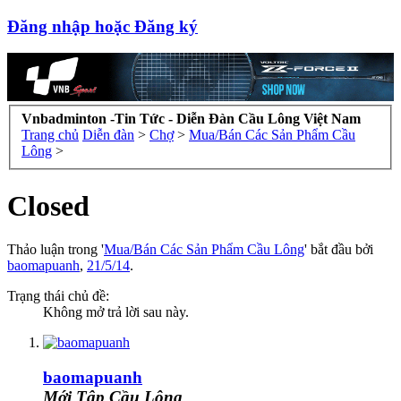
Đăng nhập hoặc Đăng ký
Vnbadminton -Tin Tức - Diễn Đàn Cầu Lông Việt Nam
Trang chủ
Diễn đàn
>
Chợ
>
Mua/Bán Các Sản Phẩm Cầu
Lông
>
Closed
Thảo luận trong '
Mua/Bán Các Sản Phẩm Cầu Lông
' bắt đầu bởi
baomapuanh
,
21/5/14
.
Trạng thái chủ đề:
Không mở trả lời sau này.
baomapuanh
Mới Tập Cầu Lông