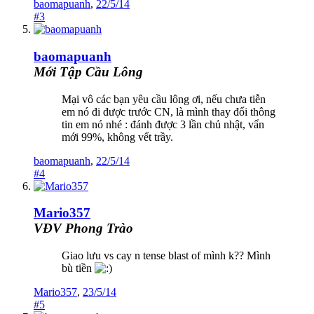
baomapuanh
,
22/5/14
#3
baomapuanh
Mới Tập Cầu Lông
Mại vô các bạn yêu cầu lông ơi, nếu chưa tiễn
em nó đi được trước CN, là mình thay đổi thông
tin em nó nhé : đánh được 3 lần chủ nhật, vẩn
mới 99%, không vết trầy.
baomapuanh
,
22/5/14
#4
Mario357
VĐV Phong Trào
Giao lưu vs cay n tense blast of mình k?? Mình
bù tiền
Mario357
,
23/5/14
#5