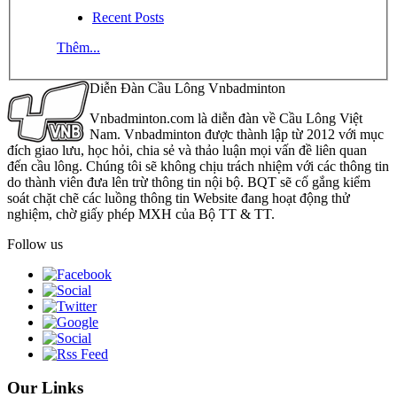
Recent Posts
Thêm...
Diễn Đàn Cầu Lông Vnbadminton
Vnbadminton.com là diễn đàn về Cầu Lông Việt
Nam. Vnbadminton được thành lập từ 2012 với mục
đích giao lưu, học hỏi, chia sẻ và thảo luận mọi vấn đề liên quan
đến cầu lông. Chúng tôi sẽ không chịu trách nhiệm với các thông tin
do thành viên đưa lên trừ thông tin nội bộ. BQT sẽ cố gắng kiểm
soát chặt chẽ các luồng thông tin Website đang hoạt động thử
nghiệm, chờ giấy phép MXH của Bộ TT & TT.
Follow us
Our Links