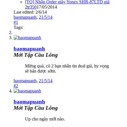
[TQ] Nhận Order giày Yonex SHB-87LTD giá
2tr350
17/05/2014
Last edited:
2/6/14
baomapuanh
,
21/5/14
#1
Tags:
baomapuanh
Mới Tập Cầu Lông
Mừng quá, có 2 bạn nhắn tin deal giá, hy vọng
sẽ bán được sớm.
baomapuanh
,
21/5/14
#2
baomapuanh
Mới Tập Cầu Lông
Up cho ngày mới nào.