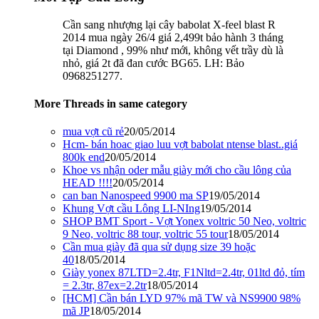
Cần sang nhượng lại cây babolat X-feel blast R
2014 mua ngày 26/4 giá 2,499t bảo hành 3 tháng
tại Diamond , 99% như mới, không vết trầy dù là
nhỏ, giá 2t đã đan cước BG65. LH: Bảo
0968251277.
More Threads in same category
mua vợt cũ rẻ
20/05/2014
Hcm- bán hoac giao luu vợt babolat ntense blast..giá
800k end
20/05/2014
Khoe vs nhận oder mẫu giày mới cho cầu lông của
HEAD !!!!
20/05/2014
can ban Nanospeed 9900 ma SP
19/05/2014
Khung Vợt cầu Lông LI-NIng
19/05/2014
SHOP BMT Sport - Vợt Yonex voltric 50 Neo, voltric
9 Neo, voltric 88 tour, voltric 55 tour
18/05/2014
Cần mua giày đã qua sử dụng size 39 hoặc
40
18/05/2014
Giày yonex 87LTD=2.4tr, F1Nltd=2.4tr, 01ltd đỏ, tím
= 2.3tr, 87ex=2.2tr
18/05/2014
[HCM] Cần bán LYD 97% mã TW và NS9900 98%
mã JP
18/05/2014