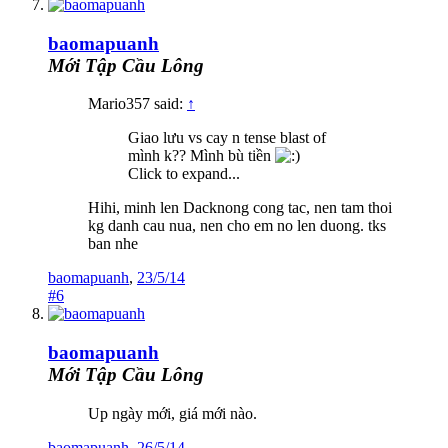
baomapuanh
Mới Tập Cầu Lông
Mario357 said:
↑
Giao lưu vs cay n tense blast of
mình k?? Mình bù tiền
Click to expand...
Hihi, minh len Dacknong cong tac, nen tam thoi
kg danh cau nua, nen cho em no len duong. tks
ban nhe
baomapuanh
,
23/5/14
#6
baomapuanh
Mới Tập Cầu Lông
Up ngày mới, giá mới nào.
baomapuanh
,
26/5/14