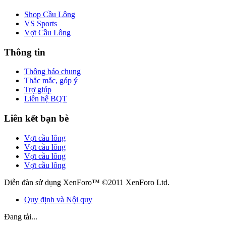
Shop Cầu Lông
VS Sports
Vợt Cầu Lông
Thông tin
Thông báo chung
Thắc mắc, góp ý
Trợ giúp
Liên hệ BQT
Liên kết bạn bè
Vợt cầu lông
Vợt cầu lông
Vợt cầu lông
Vợt cầu lông
Diễn đàn sử dụng XenForo™ ©2011 XenForo Ltd.
Quy định và Nội quy
Đang tải...