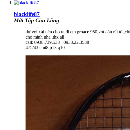
blacklife87
Mới Tập Cầu Lông
dư vợt xài nên cho ra đi em proace 950,vợt còn rất tốt,ch
cho minh nha..thx all
call: 0938.739.538 - 0938.22.3538
475/43 cmt8 p13 q10