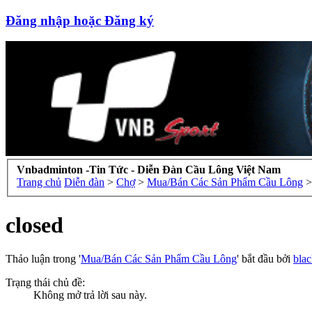
Đăng nhập hoặc Đăng ký
Vnbadminton -Tin Tức - Diễn Đàn Cầu Lông Việt Nam
Trang chủ
Diễn đàn
>
Chợ
>
Mua/Bán Các Sản Phẩm Cầu Lông
>
closed
Thảo luận trong '
Mua/Bán Các Sản Phẩm Cầu Lông
' bắt đầu bởi
blac
Trạng thái chủ đề:
Không mở trả lời sau này.