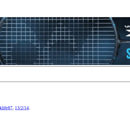
klife87
,
13/2/14
.