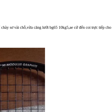
ỉ chày sơ vài chỗ,vừa căng lưới bg65 10kg5,ae cứ đến coi trực tiếp cho r