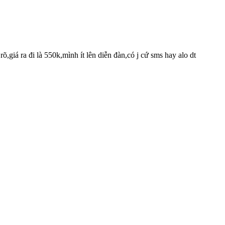
õ,giá ra đi là 550k,mình ít lên diễn đàn,có j cứ sms hay alo dt