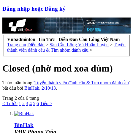
Đăng nhập hoặc Đăng ký
Vnbadminton -Tin Tức - Diễn Đàn Cầu Lông Việt Nam
Trang chủ
Diễn đàn
>
Sân Cầu Lông Và Huấn Luyện
>
Tuyển
thành viên đánh cầu & Tìm nhóm đánh cầu
>
Closed (nhờ mod xoa dùm)
Thảo luận trong '
Tuyển thành viên đánh cầu & Tìm nhóm đánh cầu
'
bắt đầu bởi
BinHak
,
2/10/13
.
Trang 2 của 6 trang
< Trước
1
2
3
4
5
6
Tiếp >
BinHak
VĐV Phong Trào