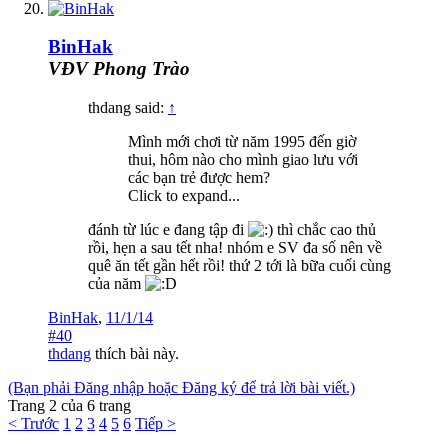
BinHak
VĐV Phong Trào
thdang said:
↑
Mình mới chơi từ năm 1995 đến giờ
thui, hôm nào cho mình giao lưu với
các bạn trẻ được hem?
Click to expand...
đánh từ lúc e đang tập đi
thì chắc cao thủ
rồi, hẹn a sau tết nha! nhóm e SV đa số nên về
quê ăn tết gần hết rồi! thứ 2 tới là bữa cuối cùng
của năm
BinHak
,
11/1/14
#40
thdang
thích bài này.
(Bạn phải Đăng nhập hoặc Đăng ký để trả lời bài viết.)
Trang 2 của 6 trang
< Trước
1
2
3
4
5
6
Tiếp >