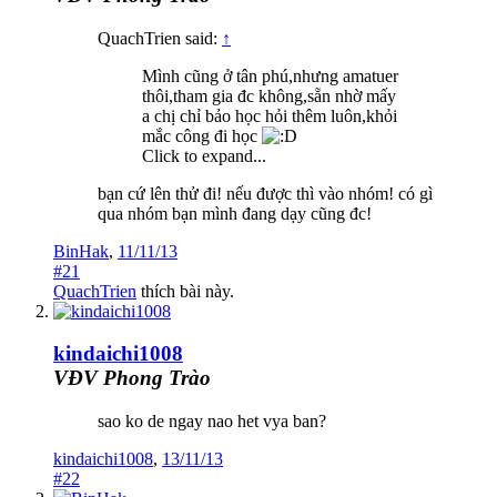
QuachTrien said:
↑
Mình cũng ở tân phú,nhưng amatuer
thôi,tham gia đc không,sẵn nhờ mấy
a chị chỉ bảo học hỏi thêm luôn,khỏi
mắc công đi học
Click to expand...
bạn cứ lên thử đi! nếu được thì vào nhóm! có gì
qua nhóm bạn mình đang dạy cũng đc!
BinHak
,
11/11/13
#21
QuachTrien
thích bài này.
kindaichi1008
VĐV Phong Trào
sao ko de ngay nao het vya ban?
kindaichi1008
,
13/11/13
#22