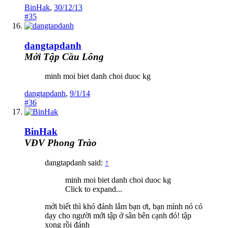
BinHak
,
30/12/13
#35
dangtapdanh
Mới Tập Cầu Lông
minh moi biet danh choi duoc kg
dangtapdanh
,
9/1/14
#36
BinHak
VĐV Phong Trào
dangtapdanh said:
↑
minh moi biet danh choi duoc kg
Click to expand...
mới biết thì khó đánh lắm bạn ơi, bạn mình nó có
dạy cho người mới tập ở sân bên cạnh đó! tập
xong rồi đánh