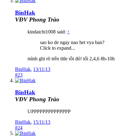
BinHak
VĐV Phong Trào
kindaichi1008 said:
↑
sao ko de ngay nao het vya ban?
Click to expand...
mình ghi rõ trên title rồi đó! tối 2,4,6 8h-10h
BinHak
,
13/11/13
#23
BinHak
VĐV Phong Trào
UPPPPPPPPPPPPPP
BinHak
,
15/11/13
#24