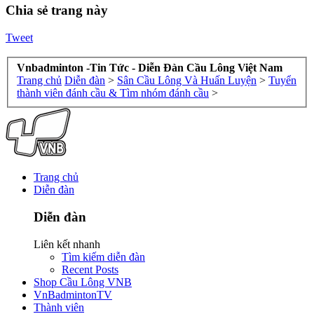
Chia sẻ trang này
Tweet
Vnbadminton -Tin Tức - Diễn Đàn Cầu Lông Việt Nam
Trang chủ
Diễn đàn
>
Sân Cầu Lông Và Huấn Luyện
>
Tuyển
thành viên đánh cầu & Tìm nhóm đánh cầu
>
Trang chủ
Diễn đàn
Diễn đàn
Liên kết nhanh
Tìm kiếm diễn đàn
Recent Posts
Shop Cầu Lông VNB
VnBadmintonTV
Thành viên