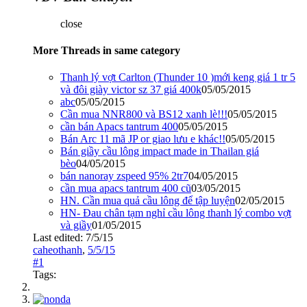
close
More Threads in same category
Thanh lý vợt Carlton (Thunder 10 )mới keng giá 1 tr 5
và đôi giày victor sz 37 giá 400k
05/05/2015
abc
05/05/2015
Cần mua NNR800 và BS12 xanh lè!!!
05/05/2015
cần bán Apacs tantrum 400
05/05/2015
Bán Arc 11 mã JP or giao lưu e khác!!
05/05/2015
Bán giầy cầu lông impact made in Thailan giá
bèo
04/05/2015
bán nanoray zspeed 95% 2tr7
04/05/2015
cần mua apacs tantrum 400 cũ
03/05/2015
HN. Cần mua quả cầu lông để tập luyện
02/05/2015
HN- Đau chân tạm nghỉ cầu lông thanh lý combo vợt
và giầy
01/05/2015
Last edited:
7/5/15
caheothanh
,
5/5/15
#1
Tags: