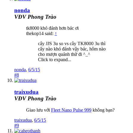
nonda
VĐV Phong Trào
tk8000 khó đánh hơn bác ơi
thekop14 said:
↑
cây JJS 3u so vs cây TK8000 3u thì
cây nào khó đánh vậy bác, hôm nào
cho mượn quánh thử đi ^_^
Click to expand...
nonda
,
6/5/15
#8
traixudua
VĐV Phong Trào
Giao lưu với
Fleet Nano Pulse 999
không bạn?
traixudua
,
6/5/15
#9