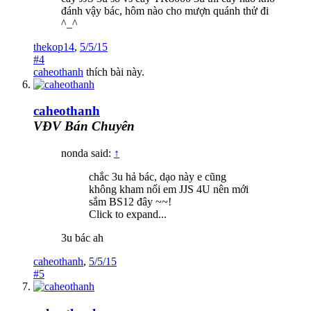
đánh vậy bác, hôm nào cho mượn quánh thử đi
^_^
thekop14
,
5/5/15
#4
caheothanh
thích bài này.
caheothanh
VĐV Bán Chuyên
nonda said:
↑
chắc 3u hả bác, dạo này e cũng
không kham nổi em JJS 4U nên mới
sắm BS12 đây ~~!
Click to expand...
3u bác ah
caheothanh
,
5/5/15
#5