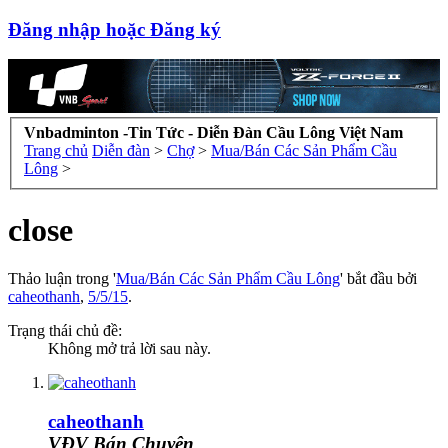
Đăng nhập hoặc Đăng ký
Vnbadminton -Tin Tức - Diễn Đàn Cầu Lông Việt Nam
Trang chủ
Diễn đàn
>
Chợ
>
Mua/Bán Các Sản Phẩm Cầu
Lông
>
close
Thảo luận trong '
Mua/Bán Các Sản Phẩm Cầu Lông
' bắt đầu bởi
caheothanh
,
5/5/15
.
Trạng thái chủ đề:
Không mở trả lời sau này.
caheothanh
VĐV Bán Chuyên