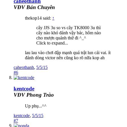
caheothanh
VĐV Bán Chuyên
thekop14 said:
↑
cây JJS 3u so vs cây TK8000 3u thì
cây nào khó đánh vậy bác, hôm nào
cho mượn quánh thử đi ^_^
Click to expand...
lau lau vào chơi đập mạnh quá trật lun cái vai. ít
đánh dòng victor nên cũng ko rõ nữa kop ah
caheothanh
,
5/5/15
#6
kentcode
VĐV Phong Trào
Up phụ...^^
kentcode
,
5/5/15
#7