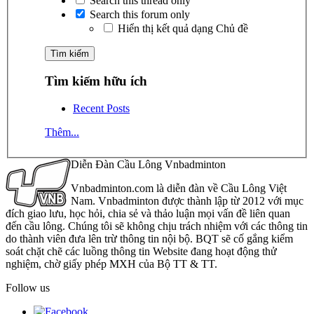
Search this thread only
Search this forum only
Hiển thị kết quả dạng Chủ đề
Tìm kiếm hữu ích
Recent Posts
Thêm...
Diễn Đàn Cầu Lông Vnbadminton
Vnbadminton.com là diễn đàn về Cầu Lông Việt
Nam. Vnbadminton được thành lập từ 2012 với mục
đích giao lưu, học hỏi, chia sẻ và thảo luận mọi vấn đề liên quan
đến cầu lông. Chúng tôi sẽ không chịu trách nhiệm với các thông tin
do thành viên đưa lên trừ thông tin nội bộ. BQT sẽ cố gắng kiểm
soát chặt chẽ các luồng thông tin Website đang hoạt động thử
nghiệm, chờ giấy phép MXH của Bộ TT & TT.
Follow us