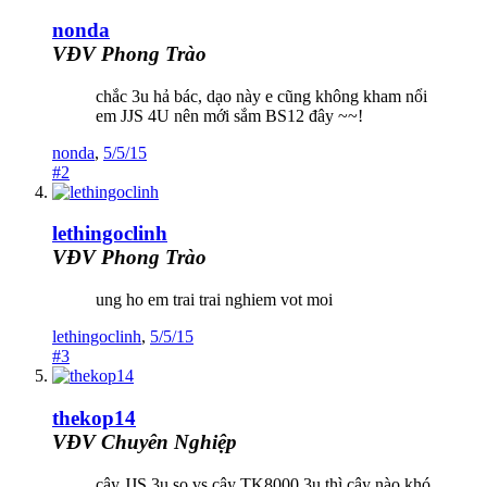
nonda
VĐV Phong Trào
chắc 3u hả bác, dạo này e cũng không kham nổi
em JJS 4U nên mới sắm BS12 đây ~~!
nonda
,
5/5/15
#2
lethingoclinh
VĐV Phong Trào
ung ho em trai trai nghiem vot moi
lethingoclinh
,
5/5/15
#3
thekop14
VĐV Chuyên Nghiệp
cây JJS 3u so vs cây TK8000 3u thì cây nào khó