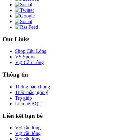
Our Links
Shop Cầu Lông
VS Sports
Vợt Cầu Lông
Thông tin
Thông báo chung
Thắc mắc, góp ý
Trợ giúp
Liên hệ BQT
Liên kết bạn bè
Vợt cầu lông
Vợt cầu lông
Vợt cầu lông