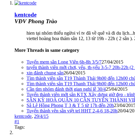
kentcode
VĐV Phong Trào
hien tại nhóm thiếu ngừoi vì tv đã về quê và đi du lịch.
viettel hoàng hoa thám sân 12, 13 từ 19h - 22h ( 2 sân
More Threads in same category
Tuyển mem sân Long Viên 6h-8h 3/5/7
27/04/2015
tuyển thành viên mới chơi, yếu, tb-yếu 3-5-7 20h-22h (2
xin đánh chung sân
26/04/2015
Tìm thành viên sân T19 Thành Thái 9h00 đến 12h00 chủ
Tìm thành viên sân T19 Thanh Thái 9h00 đến 12h00 chủ
Cần tìm nhóm đánh thời gian nghỉ lễ 30/4
25/04/2015
Tuyển thành viên mới sân KTX Xây dựng giờ đẹp - trì
SÂN KỲ HOÀ QUÂN 10 CẦN TUYỂN THÀNH VI
Sâ Lê Hồng Phong T 3 & T 5 từ 17h đến 20h
23/04/201
Tuyển thành vên sân việt tel HHT 2-4-6 18-20h
20/04/20
kentcode
,
29/4/15
#1
Tags: