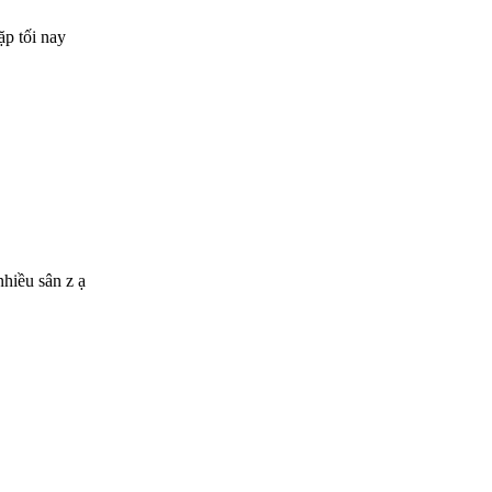
ặp tối nay
nhiều sân z ạ