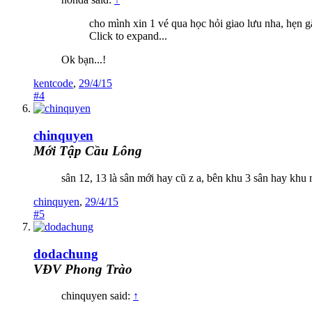
cho mình xin 1 vé qua học hỏi giao lưu nha, hẹn g
Click to expand...
Ok bạn...!
kentcode
,
29/4/15
#4
chinquyen
Mới Tập Cầu Lông
sân 12, 13 là sân mới hay cũ z a, bên khu 3 sân hay khu 
chinquyen
,
29/4/15
#5
dodachung
VĐV Phong Trào
chinquyen said:
↑