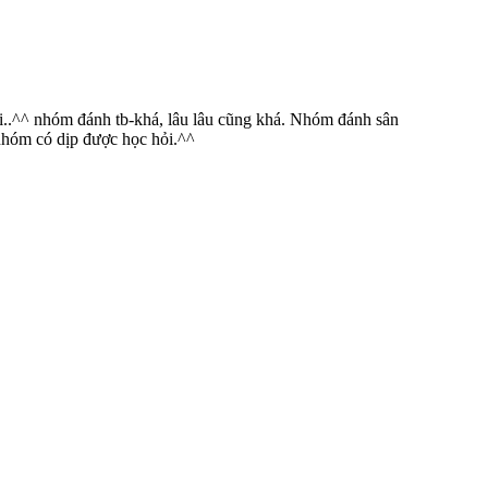
 hỏi..^^ nhóm đánh tb-khá, lâu lâu cũng khá. Nhóm đánh sân
 nhóm có dịp được học hỏi.^^