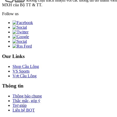
không chịu trách nhiệm với các thông tin do thành viê
MXH của Bộ TT & TT.
Follow us
Our Links
Shop Cầu Lông
VS Sports
Vợt Cầu Lông
Thông tin
Thông báo chung
Thắc mắc, góp ý
Trợ giúp
Liên hệ BQT