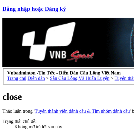
Đăng nhập hoặc Đăng ký
Vnbadminton -Tin Tức - Diễn Đàn Cầu Lông Việt Nam
Trang chủ
Diễn đàn
>
Sân Cầu Lông Và Huấn Luyện
>
Tuyển thà
close
Thảo luận trong '
Tuyển thành viên đánh cầu & Tìm nhóm đánh cầu
' 
Trạng thái chủ đề:
Không mở trả lời sau này.