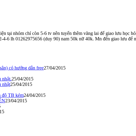
..hiện tại nhóm chỉ còn 5-6 tv nên tuyển thêm vãng lai để giao lưu học
 ). 2-4-6 lh 01262975656 (duy 90) nam 50k nữ 40k. Mn đến giao lưu để
 sân) có hướng dẫn free
27/04/2015
 nhật.
25/04/2015
 nhật
25/04/2015
nh độ TB kém
24/04/2015
ÊN
23/04/2015
5
15