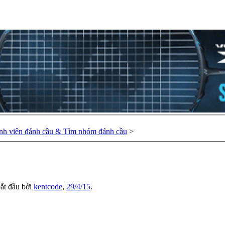
nh viên đánh cầu & Tìm nhóm đánh cầu
>
bắt đầu bởi
kentcode
,
29/4/15
.