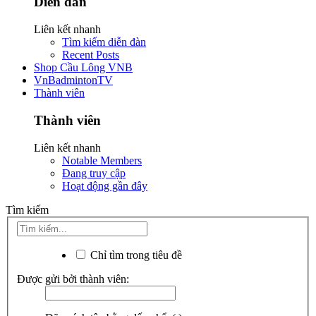
Diễn đàn
Liên kết nhanh
Tìm kiếm diễn đàn
Recent Posts
Shop Cầu Lông VNB
VnBadmintonTV
Thành viên
Thành viên
Liên kết nhanh
Notable Members
Đang truy cập
Hoạt động gần đây
Tìm kiếm
Chỉ tìm trong tiêu đề
Được gửi bởi thành viên: