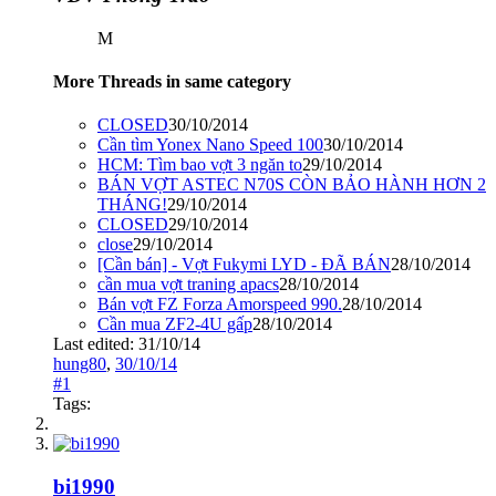
M
More Threads in same category
CLOSED
30/10/2014
Cần tìm Yonex Nano Speed 100
30/10/2014
HCM: Tìm bao vợt 3 ngăn to
29/10/2014
BÁN VỢT ASTEC N70S CÒN BẢO HÀNH HƠN 2
THÁNG!
29/10/2014
CLOSED
29/10/2014
close
29/10/2014
[Cần bán] - Vợt Fukymi LYD - ĐÃ BÁN
28/10/2014
cần mua vợt traning apacs
28/10/2014
Bán vợt FZ Forza Amorspeed 990.
28/10/2014
Cần mua ZF2-4U gấp
28/10/2014
Last edited:
31/10/14
hung80
,
30/10/14
#1
Tags:
bi1990