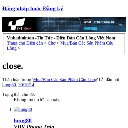
Đăng nhập hoặc Đăng ký
Vnbadminton -Tin Tức - Diễn Đàn Cầu Lông Việt Nam
Trang chủ
Diễn đàn
>
Chợ
>
Mua/Bán Các Sản Phẩm Cầu
Lông
>
close.
Thảo luận trong '
Mua/Bán Các Sản Phẩm Cầu Lông
' bắt đầu bởi
hung80
,
30/10/14
.
Trạng thái chủ đề:
Không mở trả lời sau này.
hung80
VĐV Phong Trào