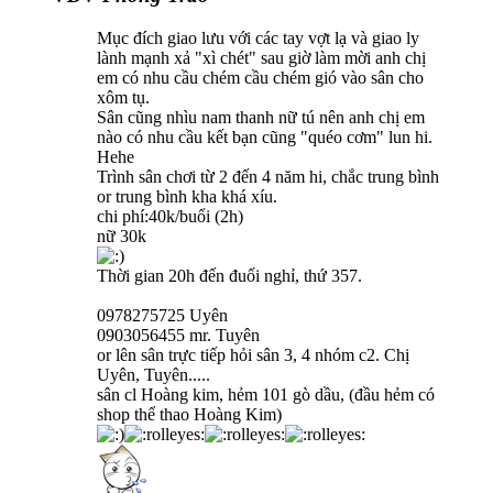
Mục đích giao lưu với các tay vợt lạ và giao ly
lành mạnh xả "xì chét" sau giờ làm mời anh chị
em có nhu cầu chém cầu chém gió vào sân cho
xôm tụ.
Sân cũng nhìu nam thanh nữ tú nên anh chị em
nào có nhu cầu kết bạn cũng "quéo cơm" lun hi.
Hehe
Trình sân chơi từ 2 đến 4 năm hi, chắc trung bình
or trung bình kha khá xíu.
chi phí:40k/buổi (2h)
nữ 30k
Thời gian 20h đến đuối nghỉ, thứ 357.
0978275725 Uyên
0903056455 mr. Tuyên
or lên sân trực tiếp hỏi sân 3, 4 nhóm c2. Chị
Uyên, Tuyên.....
sân cl Hoàng kim, hẻm 101 gò dầu, (đầu hẻm có
shop thể thao Hoàng Kim)