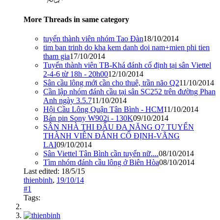
More Threads in same category
tuyển thành viên nhóm Tao Đàn
18/10/2014
tim ban trinh do kha kem danh doi nam+mien phi tien
tham gia
17/10/2014
Tuyển thành viên TB-Khá đánh cố định tại sân Viettel
2-4-6 từ 18h - 20h00
12/10/2014
Sân cầu lông mới cần cho thuê, trần não Q2
11/10/2014
Cần lập nhóm đánh cầu tại sân SC252 trên đường Phan
Anh ngày 3.5.7
11/10/2014
Hội Cầu Lông Quận Tân Bình - HCM
11/10/2014
Bán pin Sony W902i - 130K
09/10/2014
SÂN NHÀ THI ĐẤU ĐA NĂNG Q7 TUYỂN
THÀNH VIÊN ĐÁNH CỐ ĐỊNH-VÃNG
LAI
09/10/2014
Sân Viettel Tân Bình cần tuyển nữ....
08/10/2014
Tìm nhóm đánh cầu lông ở Biên Hòa
08/10/2014
Last edited:
18/5/15
thienbinh
,
19/10/14
#1
Tags: