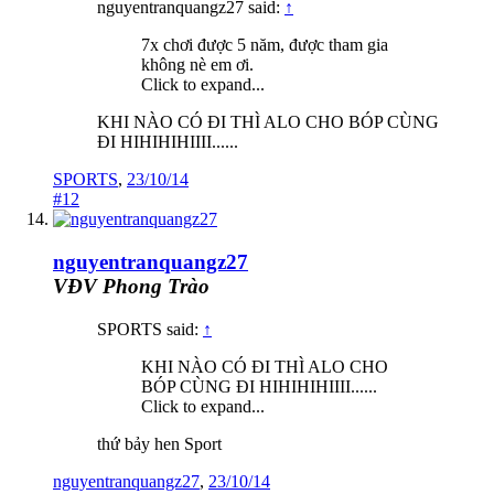
nguyentranquangz27 said:
↑
7x chơi được 5 năm, được tham gia
không nè em ơi.
Click to expand...
KHI NÀO CÓ ĐI THÌ ALO CHO BÓP CÙNG
ĐI HIHIHIHIIII......
SPORTS
,
23/10/14
#12
nguyentranquangz27
VĐV Phong Trào
SPORTS said:
↑
KHI NÀO CÓ ĐI THÌ ALO CHO
BÓP CÙNG ĐI HIHIHIHIIII......
Click to expand...
thứ bảy hen Sport
nguyentranquangz27
,
23/10/14