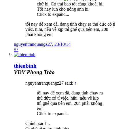
chứ hi. Có trai bao tốt càng khoái hi.
Tối nay lun cho nóng anh hi.
Click to expand...
tối nay để xem đã, đang tính chạy ra thủ đức có tí
việc, hihi, nếu về kịp thì ghé qua bên em, 20h
phải không em
nguyentranquangz27
,
23/10/14
#7
thienbinh
VĐV Phong Trào
nguyentranquangz27 said:
↑
tối nay để xem đã, đang tính chạy ra
thủ đức có tí việc, hihi, nếu về kịp
thì ghé qua bên em, 20h phải không
em
Click to expand...
Chính xac hi.
đc ghé giao lưu anh nha.