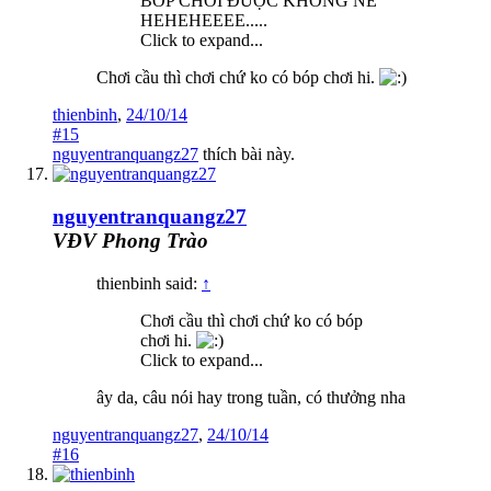
BÓP CHƠI ĐƯỢC KHÔNG NÈ
HEHEHEEEE.....
Click to expand...
Chơi cầu thì chơi chứ ko có bóp chơi hi.
thienbinh
,
24/10/14
#15
nguyentranquangz27
thích bài này.
nguyentranquangz27
VĐV Phong Trào
thienbinh said:
↑
Chơi cầu thì chơi chứ ko có bóp
chơi hi.
Click to expand...
ây da, câu nói hay trong tuần, có thưởng nha
nguyentranquangz27
,
24/10/14
#16