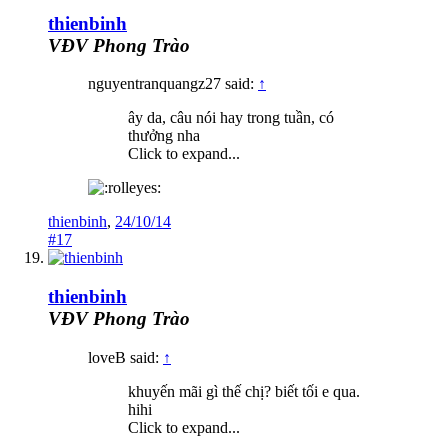
thienbinh
VĐV Phong Trào
nguyentranquangz27 said:
↑
ây da, câu nói hay trong tuần, có
thưởng nha
Click to expand...
thienbinh
,
24/10/14
#17
thienbinh
VĐV Phong Trào
loveB said:
↑
khuyến mãi gì thế chị? biết tối e qua.
hihi
Click to expand...