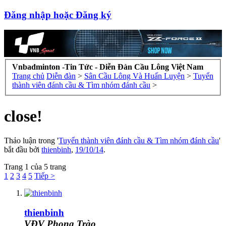
Đăng nhập hoặc Đăng ký
Vnbadminton -Tin Tức - Diễn Đàn Cầu Lông Việt Nam
Trang chủ
Diễn đàn
>
Sân Cầu Lông Và Huấn Luyện
>
Tuyển
thành viên đánh cầu & Tìm nhóm đánh cầu
>
close!
Thảo luận trong '
Tuyển thành viên đánh cầu & Tìm nhóm đánh cầu
'
bắt đầu bởi
thienbinh
,
19/10/14
.
Trang 1 của 5 trang
1
2
3
4
5
Tiếp >
thienbinh
VĐV Phong Trào