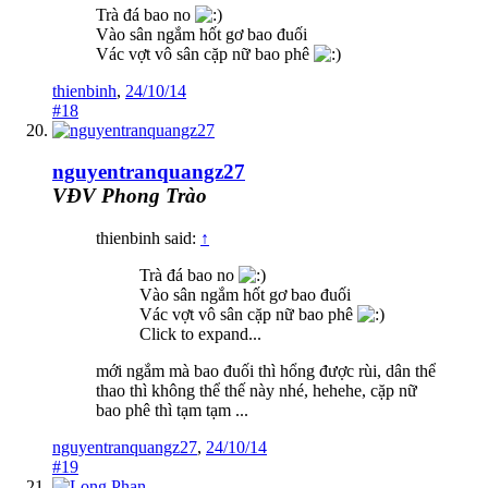
Trà đá bao no
Vào sân ngắm hốt gơ bao đuối
Vác vợt vô sân cặp nữ bao phê
thienbinh
,
24/10/14
#18
nguyentranquangz27
VĐV Phong Trào
thienbinh said:
↑
Trà đá bao no
Vào sân ngắm hốt gơ bao đuối
Vác vợt vô sân cặp nữ bao phê
Click to expand...
mới ngắm mà bao đuối thì hổng được rùi, dân thể
thao thì không thể thế này nhé, hehehe, cặp nữ
bao phê thì tạm tạm ...
nguyentranquangz27
,
24/10/14
#19