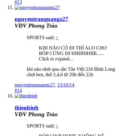
#13
nguyentranquangz27
VĐV Phong Trào
SPORTS said:
↑
KHI NÀO CÓ ĐI THÌ ALO CHO
BÓP CÙNG ĐI HIHIHIHIIII......
Click to expand...
khi nào rãnh qua sân Tân Việt 234 Bình Long
chơi hen, thứ 2,4,6 từ 20h đến 22h
nguyentranquangz27
,
23/10/14
#14
thienbinh
VĐV Phong Trào
SPORTS said:
↑