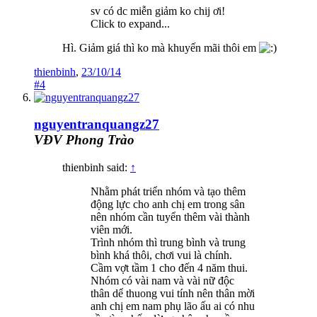
sv có dc miễn giảm ko chij ơi!
Click to expand...
Hì. Giảm giá thì ko mà khuyến mãi thôi em
thienbinh
,
23/10/14
#4
nguyentranquangz27
VĐV Phong Trào
thienbinh said:
↑
Nhằm phát triển nhóm và tạo thêm
động lực cho anh chị em trong sân
nên nhóm cần tuyển thêm vài thành
viên mới.
Trình nhóm thì trung bình và trung
bình khá thôi, chơi vui là chính.
Cầm vợt tầm 1 cho đến 4 năm thui.
Nhóm có vài nam và vài nữ độc
thân dể thuong vui tính nên thân mời
anh chị em nam phụ lão ấu ai có nhu