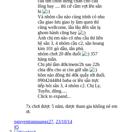
cầu tìm chốn dừng chân cho cầu
lông hay .... thì cứ cầm vợt lên sân
hi
Và nhóm cầu nào cùng trình có nhu
cầu giao lưu giao ly làm quen thì
cũng wellcome, lâu lâu đến sân lạ
ghom hành cũng hay
Anh chị em nào có nhu cầu thì liên
hệ sân 3, 4 nhóm cầu c2, sân hoang
kim 101 gò dầu, tân phú.
nhóm chơi 20 đến đuối
357
hàng tuần.
Chi phí tầm 40k/mem/2h sau 22h
chia đều cho ai còn giữ sân
hôm nào đông thì 40k quẫy tới đuối.
0904244484 baba or lên sân trực
tiếp hỏi sân 3, 4 nhóm c2. Chị Ly,
Tuyền, dũng.....
Click to expand...
7x chơi được 5 năm, được tham gia không nè em
ơi.
nguyentranquangz27
,
23/10/14
#5