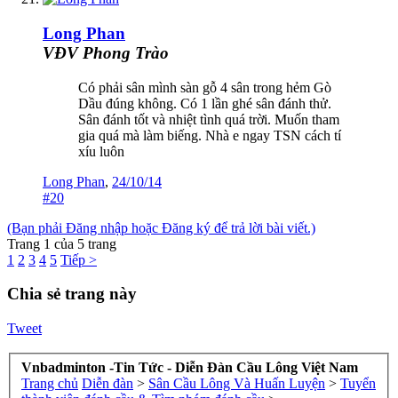
Long Phan
VĐV Phong Trào
Có phải sân mình sàn gỗ 4 sân trong hẻm Gò
Dầu đúng không. Có 1 lần ghé sân đánh thử.
Sân đánh tốt và nhiệt tình quá trời. Muốn tham
gia quá mà làm biếng. Nhà e ngay TSN cách tí
xíu luôn
Long Phan
,
24/10/14
#20
(Bạn phải Đăng nhập hoặc Đăng ký để trả lời bài viết.)
Trang 1 của 5 trang
1
2
3
4
5
Tiếp >
Chia sẻ trang này
Tweet
Vnbadminton -Tin Tức - Diễn Đàn Cầu Lông Việt Nam
Trang chủ
Diễn đàn
>
Sân Cầu Lông Và Huấn Luyện
>
Tuyển