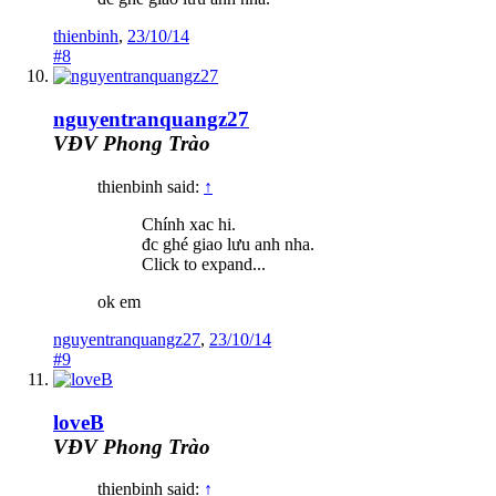
thienbinh
,
23/10/14
#8
nguyentranquangz27
VĐV Phong Trào
thienbinh said:
↑
Chính xac hi.
đc ghé giao lưu anh nha.
Click to expand...
ok em
nguyentranquangz27
,
23/10/14
#9
loveB
VĐV Phong Trào
thienbinh said:
↑