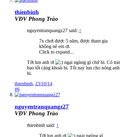
thienbinh
VĐV Phong Trào
nguyentranquangz27 said:
↑
7x chơi được 5 năm, được tham gia
không nè em ơi.
Click to expand...
Tới lun anh ơi
ngại ngùng gì chứ hi. Có trai
bao tốt càng khoái hi. Tối nay lun cho nóng anh
hi.
thienbinh
,
23/10/14
#6
nguyentranquangz27
VĐV Phong Trào
thienbinh said:
↑
Tới lun anh ơi
ngại ngùng gì