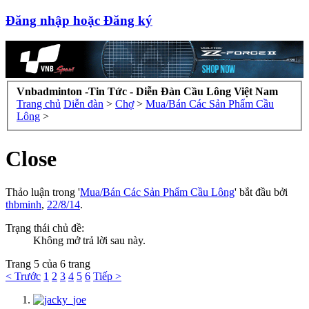
Đăng nhập hoặc Đăng ký
Vnbadminton -Tin Tức - Diễn Đàn Cầu Lông Việt Nam
Trang chủ
Diễn đàn
>
Chợ
>
Mua/Bán Các Sản Phẩm Cầu
Lông
>
Close
Thảo luận trong '
Mua/Bán Các Sản Phẩm Cầu Lông
' bắt đầu bởi
thbminh
,
22/8/14
.
Trạng thái chủ đề:
Không mở trả lời sau này.
Trang 5 của 6 trang
< Trước
1
2
3
4
5
6
Tiếp >