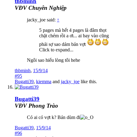
thbminh
VĐV Chuyên Nghiệp
jacky_joe said:
↑
5 pages mà hết 4 pages là đâm thọt
chặt chém rồi a ơi... ai bay vào cũng
phải sợ sao dám bán vợt
Click to expand...
Ngôi sao hiểu lòng tôi hehe
thbminh
,
15/9/14
#95
Bugatti39
,
kiemma
and
jacky_joe
like this.
Bugatti39
VĐV Phong Trào
Có ai có vợt k? Bán dùm đi
Bugatti39
,
15/9/14
#96