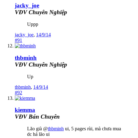
jacky_joe
VĐV Chuyên Nghiệp
Uppp
jacky_joe
,
14/9/14
#91
thbminh
VĐV Chuyên Nghiệp
Up
thbminh
,
14/9/14
#92
kiemma
VĐV Bán Chuyên
Lão già @
thbminh
ui, 5 pages rùi, mà chưa mua
dc hả lão ui