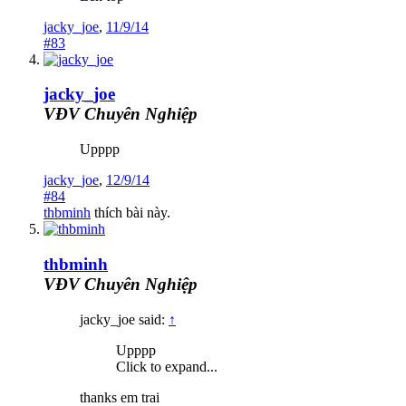
jacky_joe
,
11/9/14
#83
jacky_joe
VĐV Chuyên Nghiệp
Upppp
jacky_joe
,
12/9/14
#84
thbminh
thích bài này.
thbminh
VĐV Chuyên Nghiệp
jacky_joe said:
↑
Upppp
Click to expand...
thanks em trai