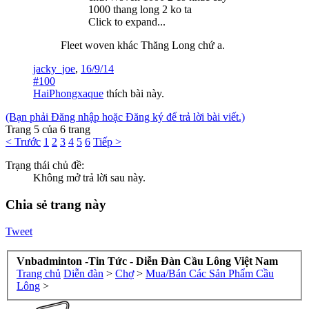
1000 thang long 2 ko ta
Click to expand...
Fleet woven khác Thăng Long chứ a.
jacky_joe
,
16/9/14
#100
HaiPhongxaque
thích bài này.
(Bạn phải Đăng nhập hoặc Đăng ký để trả lời bài viết.)
Trang 5 của 6 trang
< Trước
1
2
3
4
5
6
Tiếp >
Trạng thái chủ đề:
Không mở trả lời sau này.
Chia sẻ trang này
Tweet
Vnbadminton -Tin Tức - Diễn Đàn Cầu Lông Việt Nam
Trang chủ
Diễn đàn
>
Chợ
>
Mua/Bán Các Sản Phẩm Cầu
Lông
>