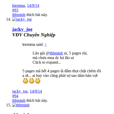
kiemma
,
14/9/14
#93
thbminh
thích bài này.
jacky_joe
VĐV Chuyên Nghiệp
kiemma said:
↑
Lão già @
thbminh
ui, 5 pages rùi,
mà chưa mua dc hả lão ui
Click to expand...
5 pages mà hết 4 pages là đâm thọt chặt chém rồi
a ơi... ai bay vào cũng phải sợ sao dám bán vợt
jacky_joe
,
14/9/14
#94
thbminh
thích bài này.