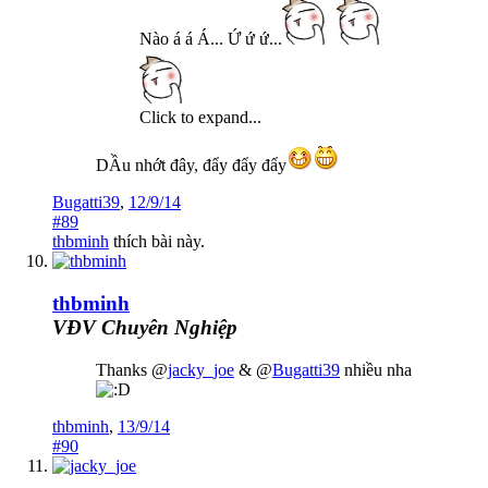
Nào á á Á... Ứ ứ ứ...
Click to expand...
DẦu nhớt đây, đẩy đẩy đẩy
Bugatti39
,
12/9/14
#89
thbminh
thích bài này.
thbminh
VĐV Chuyên Nghiệp
Thanks @
jacky_joe
& @
Bugatti39
nhiều nha
thbminh
,
13/9/14
#90