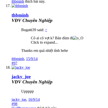
thbminh
thích bài này.
thbminh
VĐV Chuyên Nghiệp
Bugatti39 said:
↑
Có ai có vợt k? Bán dùm đi
Click to expand...
Thanks em quá nhiệt tình hehe
thbminh
,
15/9/14
#97
jacky_joe
VĐV Chuyên Nghiệp
Uppppp
jacky_joe
,
16/9/14
#98