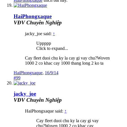
HaiPhongxaque
thích bài này.
HaiPhongxaque
VĐV Chuyên Nghiệp
jacky_joe said:
↑
Uppppp
Click to expand...
Cay fleet duoi chu ky la cay gi vay chu?Woven
1000 2 co khac cay 1000 thang long 2 ko ta
HaiPhongxaque
,
16/9/14
#99
jacky_joe
VĐV Chuyên Nghiệp
HaiPhongxaque said:
↑
Cay fleet duoi chu ky la cay gi vay
chu?Woven 1000 2 co khac cay