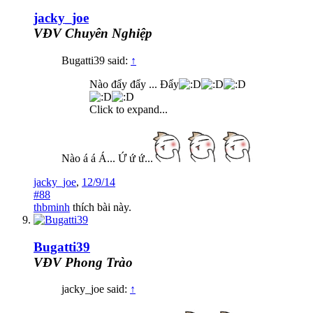
jacky_joe
VĐV Chuyên Nghiệp
Bugatti39 said:
↑
Nào đẩy đẩy ... Đẩy
Click to expand...
Nào á á Á... Ứ ứ ứ...
jacky_joe
,
12/9/14
#88
thbminh
thích bài này.
Bugatti39
VĐV Phong Trào
jacky_joe said:
↑