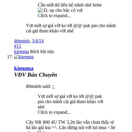
Cần mới thì liên hệ mình nhé hehe
, up cho bác có vợt
Click to expand...
Vợt mới sợ giá với ko tới @@ pak pm cho mình
cái giá tham khảo với nhé
thbminh
,
3/4/14
#15
kiemma
thích bài này.
kiemma
VĐV Bán Chuyên
thbminh said:
↑
Vợt mới sợ giá với ko tới @@ pak
pm cho mình cái giá tham khảo với
nhé
Click to expand...
Cây NR 800 4U TW 3,2tr lão vẫn chưa thấy rẻ
hả lão già kia ^^. Lão đừng nói với tui mua <3tr