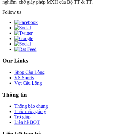
nghiệm, chờ giấy phép MXH của Bộ TT & TT.
Follow us
Our Links
Shop Cầu Lông
VS Sports
Vợt Cầu Lông
Thông tin
Thông báo chung
Thắc mắc, góp ý
Trợ giúp
Liên hệ BQT
Liên kết bạn bè