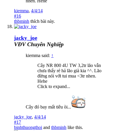
nhen. Hehe
kiemma
,
4/4/14
#16
thbminh
thích bài này.
jacky_joe
VĐV Chuyên Nghiệp
kiemma said:
↑
Cây NR 800 4U TW 3,2tr lão vẫn
chưa thấy rẻ hả lão già kia ^^. Lão
đừng nói với tui mua <3tr nhen.
Hehe
Click to expand...
Cây đó bay mất tiêu òi...
jacky_joe
,
4/4/14
#17
binhthuongthoi
and
thbminh
like this.