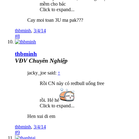
mềm cho bác
Click to expand...
Cay moi toan 3U ma pak???
thbminh
,
3/4/14
#8
thbminh
VĐV Chuyên Nghiệp
jacky_joe said:
↑
Rồi CN này có redbull uống free
rồi. Hé hé
Click to expand...
Hen xui di em
thbminh
,
3/4/14
#9