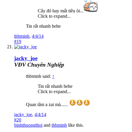
Cây đó bay mất tiêu òi...
Click to expand...
Tin rất nhanh hehe
thbminh
,
4/4/14
#19
jacky_joe
VĐV Chuyên Nghiệp
thbminh said:
↑
Tin rất nhanh hehe
Click to expand...
Quan tâm a zai mà......
jacky_joe
,
4/4/14
#20
binhthuongthoi
and
thbminh
like this.