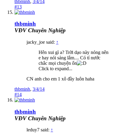
thbminh
,
3/4/14
#13
thbminh
VĐV Chuyên Nghiệp
jacky_joe said:
↑
Hên xui gì a? Trời dạo này nóng nên
e hay nói sảng lắm.... Có tí nước
chắc mọi chuyện ổn
Click to expand...
CN anh cho em 1 xô đầy luôn haha
thbminh
,
3/4/14
#14
thbminh
VĐV Chuyên Nghiệp
leduy7 said:
↑