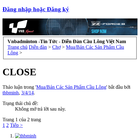
Đăng nhập hoặc Đăng ký
Vnbadminton -Tin Tức - Diễn Đàn Cầu Lông Việt Nam
Trang chủ
Diễn đàn
>
Chợ
>
Mua/Bán Các Sản Phẩm Cầu
Lông
>
CLOSE
Thảo luận trong '
Mua/Bán Các Sản Phẩm Cầu Lông
' bắt đầu bởi
thbminh
,
3/4/14
.
Trạng thái chủ đề:
Không mở trả lời sau này.
Trang 1 của 2 trang
1
2
Tiếp >