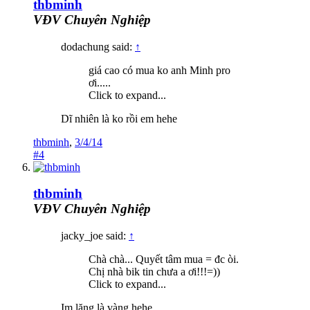
thbminh
VĐV Chuyên Nghiệp
dodachung said:
↑
giá cao có mua ko anh Minh pro
ơi.....
Click to expand...
Dĩ nhiên là ko rồi em hehe
thbminh
,
3/4/14
#4
thbminh
VĐV Chuyên Nghiệp
jacky_joe said:
↑
Chà chà... Quyết tâm mua = đc òi.
Chị nhà bik tin chưa a ơi!!!=))
Click to expand...
Im lặng là vàng hehe