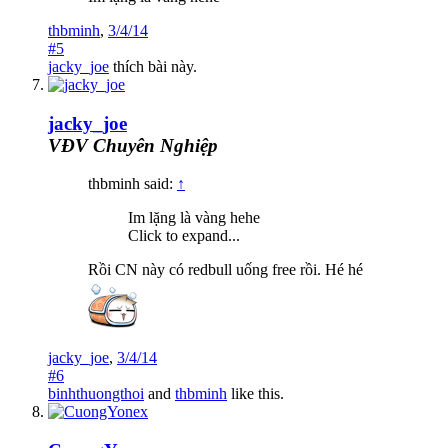
thbminh
,
3/4/14
#5
jacky_joe
thích bài này.
jacky_joe
VĐV Chuyên Nghiệp
thbminh said:
↑
Im lặng là vàng hehe
Click to expand...
Rồi CN này có redbull uống free rồi. Hé hé
jacky_joe
,
3/4/14
#6
binhthuongthoi
and
thbminh
like this.