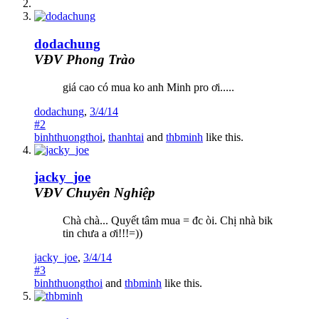
dodachung
VĐV Phong Trào
giá cao có mua ko anh Minh pro ơi.....
dodachung
,
3/4/14
#2
binhthuongthoi
,
thanhtai
and
thbminh
like this.
jacky_joe
VĐV Chuyên Nghiệp
Chà chà... Quyết tâm mua = đc òi. Chị nhà bik
tin chưa a ơi!!!=))
jacky_joe
,
3/4/14
#3
binhthuongthoi
and
thbminh
like this.