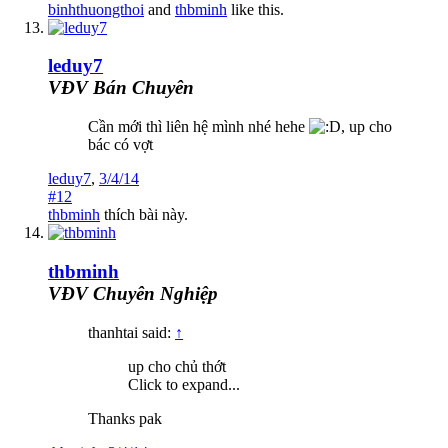
binhthuongthoi
and
thbminh
like this.
leduy7
VĐV Bán Chuyên
Cần mới thì liên hệ mình nhé hehe
, up cho
bác có vợt
leduy7
,
3/4/14
#12
thbminh
thích bài này.
thbminh
VĐV Chuyên Nghiệp
thanhtai said:
↑
up cho chủ thớt
Click to expand...
Thanks pak