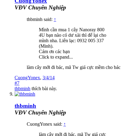
CuongYonex
VĐV Chuyên Nghiệp
thbminh said:
↑
Mình cần mua 1 cây Nanoray 800
4U bạn nào có dư xài thì để lại cho
mình nha. Liên lạc: 0932 005 337
(Minh).
Cám ơn các bạn
Click to expand...
làm cây mới đi bác, mã Tw giá cực mềm cho bác
CuongYonex
,
3/4/14
#7
thbminh
thích bài này.
thbminh
VĐV Chuyên Nghiệp
CuongYonex said:
↑
làm cây mới đi bác, mã Tw giá cực