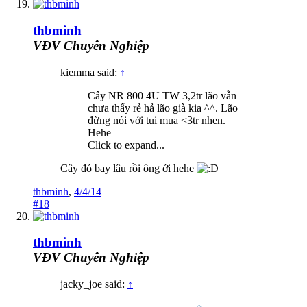
thbminh
VĐV Chuyên Nghiệp
kiemma said:
↑
Cây NR 800 4U TW 3,2tr lão vẫn
chưa thấy rẻ hả lão già kia ^^. Lão
đừng nói với tui mua <3tr nhen.
Hehe
Click to expand...
Cây đó bay lâu rồi ông ới hehe
thbminh
,
4/4/14
#18
thbminh
VĐV Chuyên Nghiệp
jacky_joe said:
↑