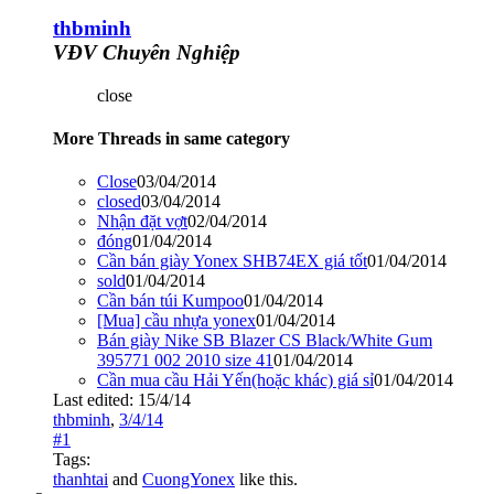
thbminh
VĐV Chuyên Nghiệp
close
More Threads in same category
Close
03/04/2014
closed
03/04/2014
Nhận đặt vợt
02/04/2014
đóng
01/04/2014
Cần bán giày Yonex SHB74EX giá tốt
01/04/2014
sold
01/04/2014
Cần bán túi Kumpoo
01/04/2014
[Mua] cầu nhựa yonex
01/04/2014
Bán giày Nike SB Blazer CS Black/White Gum
395771 002 2010 size 41
01/04/2014
Cần mua cầu Hải Yến(hoặc khác) giá sỉ
01/04/2014
Last edited:
15/4/14
thbminh
,
3/4/14
#1
Tags:
thanhtai
and
CuongYonex
like this.