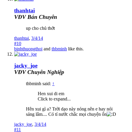
thanhtai
VĐV Bán Chuyên
up cho chủ thớt
thanhtai
,
3/4/14
#10
binhthuongthoi
and
thbminh
like this.
jacky_joe
VĐV Chuyên Nghiệp
thbminh said:
↑
Hen xui di em
Click to expand...
Hên xui gì a? Trời dạo này nóng nên e hay nói
sảng lắm.... Có tí nước chắc mọi chuyện ổn
jacky_joe
,
3/4/14
#11