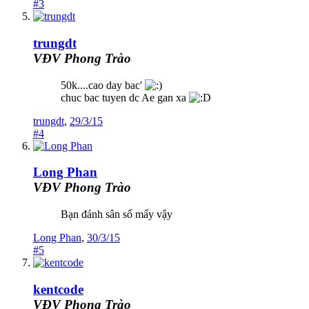
#3
trungdt
VĐV Phong Trào
50k....cao day bac'
chuc bac tuyen dc Ae gan xa
trungdt
,
29/3/15
#4
Long Phan
VĐV Phong Trào
Bạn đánh sân số mấy vậy
Long Phan
,
30/3/15
#5
kentcode
VĐV Phong Trào