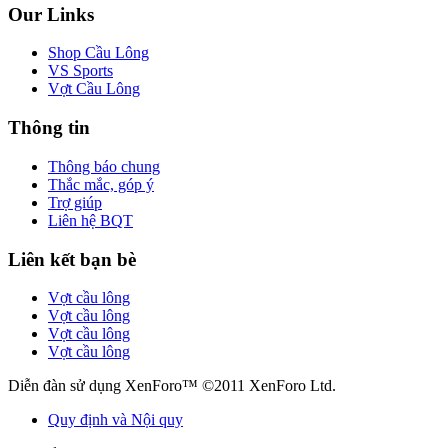
Our Links
Shop Cầu Lông
VS Sports
Vợt Cầu Lông
Thông tin
Thông báo chung
Thắc mắc, góp ý
Trợ giúp
Liên hệ BQT
Liên kết bạn bè
Vợt cầu lông
Vợt cầu lông
Vợt cầu lông
Vợt cầu lông
Diễn đàn sử dụng XenForo™ ©2011 XenForo Ltd.
Quy định và Nội quy