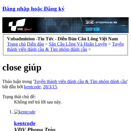
Đăng nhập hoặc Đăng ký
Vnbadminton -Tin Tức - Diễn Đàn Cầu Lông Việt Nam
Trang chủ
Diễn đàn
>
Sân Cầu Lông Và Huấn Luyện
>
Tuyển
thành viên đánh cầu & Tìm nhóm đánh cầu
>
close giúp
Thảo luận trong '
Tuyển thành viên đánh cầu & Tìm nhóm đánh cầu
'
bắt đầu bởi
kentcode
,
28/3/15
.
Trạng thái chủ đề:
Không mở trả lời sau này.
kentcode
VĐV Phong Trào