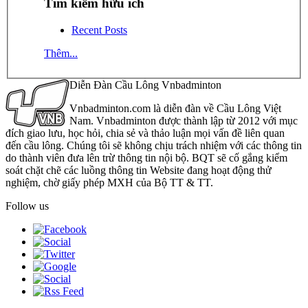
Tìm kiếm hữu ích
Recent Posts
Thêm...
Diễn Đàn Cầu Lông Vnbadminton
Vnbadminton.com là diễn đàn về Cầu Lông Việt
Nam. Vnbadminton được thành lập từ 2012 với mục
đích giao lưu, học hỏi, chia sẻ và thảo luận mọi vấn đề liên quan
đến cầu lông. Chúng tôi sẽ không chịu trách nhiệm với các thông tin
do thành viên đưa lên trừ thông tin nội bộ. BQT sẽ cố gắng kiểm
soát chặt chẽ các luồng thông tin Website đang hoạt động thử
nghiệm, chờ giấy phép MXH của Bộ TT & TT.
Follow us