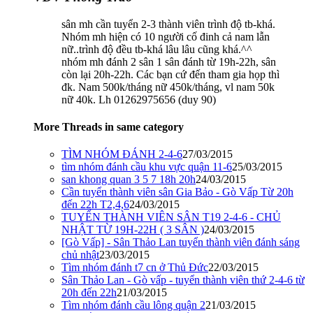
sân mh cần tuyển 2-3 thành viên trình độ tb-khá.
Nhóm mh hiện có 10 người cố đinh cả nam lẫn
nữ..trình độ đều tb-khá lâu lâu cũng khá.^^
nhóm mh đánh 2 sân 1 sân đánh từ 19h-22h, sân
còn lại 20h-22h. Các bạn cứ đến tham gia họp thì
đk. Nam 500k/tháng nữ 450k/tháng, vl nam 50k
nữ 40k. Lh 01262975656 (duy 90)
More Threads in same category
TÌM NHÓM ĐÁNH 2-4-6
27/03/2015
tìm nhóm đánh cầu khu vực quận 11-6
25/03/2015
san khong quan 3 5 7 18h 20h
24/03/2015
Cần tuyển thành viên sân Gia Bảo - Gò Vấp Từ 20h
đến 22h T2,4,6
24/03/2015
TUYỂN THÀNH VIÊN SÂN T19 2-4-6 - CHỦ
NHẬT TỪ 19H-22H ( 3 SÂN )
24/03/2015
[Gò Vấp] - Sân Thảo Lan tuyển thành viên đánh sáng
chủ nhật
23/03/2015
Tìm nhóm đánh t7 cn ở Thủ Đức
22/03/2015
Sân Thảo Lan - Gò vấp - tuyển thành viên thứ 2-4-6 từ
20h đến 22h
21/03/2015
Tìm nhóm đánh cầu lông quận 2
21/03/2015