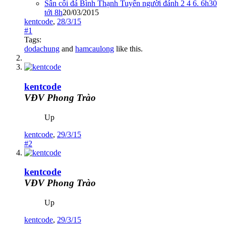
Sân cối đá Bình Thạnh Tuyển người đánh 2 4 6. 6h30
tới 8h
20/03/2015
kentcode
,
28/3/15
#1
Tags:
dodachung
and
hamcaulong
like this.
kentcode
VĐV Phong Trào
Up
kentcode
,
29/3/15
#2
kentcode
VĐV Phong Trào
Up
kentcode
,
29/3/15